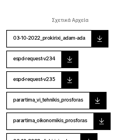
Σχετικά Αρχεία
03-10-2022_prokirixi_adam-ada
espd-request-v234
espd-request-v235
parartima_vi_tehnikis_prosforas
parartima_oikonomikis_prosforas