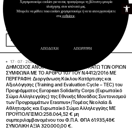
Χρησιμοποιούμε cookies για να σας προσφέρουμε τη βέλτιστη εμπειρία
Ανοίξτε τη γ
πλοήγησης στον ιστότοπό μας.
Μπορείτε να μάθετε ποια cookies χρησιμοποιούμε ή να τα απενεργοποιήσετε
στις
ρυθμίσεις
.
Προκηρύξεις
Περισσότερα
ΑΠΟΔΟΧΉ
ΑΠΌΡΡΙΨΗ
17 · 07 · 2026
ΔΗΜΟΣΙΟΣ ΑΝΟΙΧΤΟΣ ΔΙΑΓΩΝΙΣΜΟΣ ΚΑΤΩ ΤΩΝ ΟΡΙΩΝ
ΣΥΜΦΩΝΑ ΜΕ ΤΟ ΑΡΘΡΟ 107 ΤΟΥ Ν.4412/2016 ΜΕ
ΠΕΡΙΓΡΑΦΗ: Διοργάνωση Κύκλου Κατάρτισης και
Αξιολόγησης (Training and Evaluation Cycle – TEC) του
Προγράμματος European Solidarity Corps (Ευρωπαϊκό
Σώμα Αλληλεγγύης) της Εθνικής Μονάδας Συντονισμού
των Προγραμμάτων Erasmus+/Τομέας Νεολαία &
Αθλητισμός και Ευρωπαϊκό Σώμα Αλληλεγγύης ΜΕ
ΠΡΟΫΠΟΛΓΙΣΜΟ:258.064,52 € μη
συμπεριλαμβανομένου του Φ.Π.Α. ΦΠΑ 61.935,48€
ΣΥΝΟΛΙΚΗ ΑΞΙΑ 320.000,00 €.