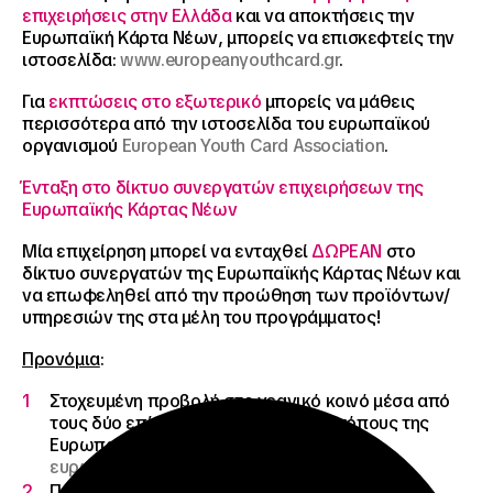
επιχειρήσεις στην Ελλάδα
και να αποκτήσεις την
Ευρωπαϊκή Κάρτα Νέων, μπορείς να επισκεφτείς την
ιστοσελίδα:
www.europeanyouthcard.gr
.
Για
εκπτώσεις στο εξωτερικό
μπορείς να μάθεις
περισσότερα από την ιστοσελίδα του ευρωπαϊκού
οργανισμού
European Youth Card Association
.
Ένταξη στο δίκτυο συνεργατών επιχειρήσεων της
Ευρωπαϊκής Κάρτας Νέων
Μία επιχείρηση μπορεί να ενταχθεί
ΔΩΡΕΑΝ
στο
δίκτυο συνεργατών της Ευρωπαϊκής Κάρτας Νέων και
να επωφεληθεί από την προώθηση των προϊόντων/
υπηρεσιών της στα μέλη του προγράμματος!
Προνόμια
:
Στοχευμένη προβολή στο νεανικό κοινό μέσα από
τους δύο επίσημους διαδικτυακούς τόπους της
Ευρωπαϊκής Κάρτας Νέων (
ελληνικό
και
ευρωπαϊκό
).
Προβολή μέσα από τη σελίδα της Κάρτας στο