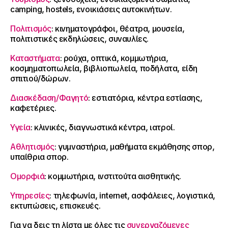
camping, hostels, ενοικιάσεις αυτοκινήτων.
Πολιτισμός
: κινηματογράφοι, θέατρα, μουσεία,
πολιτιστικές εκδηλώσεις, συναυλίες.
Καταστήματα
: ρούχα, οπτικά, κομμωτήρια,
κοσμηματοπωλεία, βιβλιοπωλεία, ποδήλατα, είδη
σπιτιού/δώρων.
Διασκέδαση/Φαγητό
: εστιατόρια, κέντρα εστίασης,
καφετέριες.
Υγεία
: κλινικές, διαγνωστικά κέντρα, ιατροί.
Αθλητισμός
: γυμναστήρια, μαθήματα εκμάθησης σπορ,
υπαίθρια σπορ.
Ομορφιά
: κομμωτήρια, ινστιτούτα αισθητικής.
Υπηρεσίες
: τηλεφωνία, internet, ασφάλειες, λογιστικά,
εκτυπώσεις, επισκευές.
Για να δεις τη λίστα με όλες τις
συνεργαζόμενες