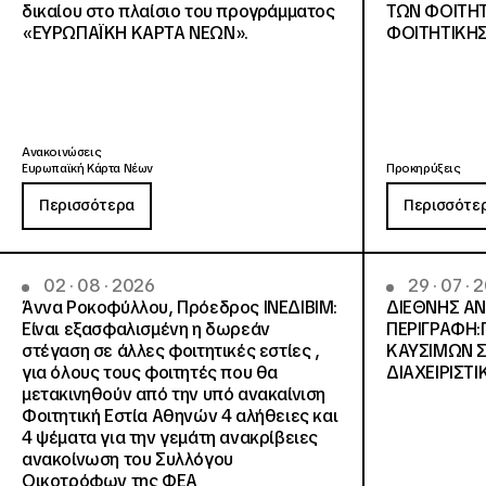
δικαίου στο πλαίσιο του προγράμματος
ΤΩΝ ΦΟΙΤΗΤ
«ΕΥΡΩΠΑΪΚΗ ΚΑΡΤΑ ΝΕΩΝ».
ΦΟΙΤΗΤΙΚΗΣ
Ανακοινώσεις
Ευρωπαϊκή Κάρτα Νέων
Προκηρύξεις
Περισσότερα
Περισσότε
02 · 08 · 2026
29 · 07 · 
Άννα Ροκοφύλλου, Πρόεδρος ΙΝΕΔΙΒΙΜ:
ΔΙΕΘΝΗΣ ΑΝ
Είναι εξασφαλισμένη η δωρεάν
ΠΕΡΙΓΡΑΦΗ
στέγαση σε άλλες φοιτητικές εστίες ,
ΚΑΥΣΙΜΩΝ Σ
για όλους τους φοιτητές που θα
ΔΙΑΧΕΙΡΙΣΤΙΚ
μετακινηθούν από την υπό ανακαίνιση
Φοιτητική Εστία Αθηνών 4 αλήθειες και
4 ψέματα για την γεμάτη ανακρίβειες
ανακοίνωση του Συλλόγου
Οικοτρόφων της ΦΕΑ