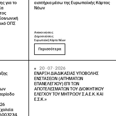
ς για το
εισιτήρια μέσω της Ευρωπαϊκής Κάρτας
ία
Νέων
ατος
Κοινωνική
δικό ΟΠΣ
Ανακοινώσεις
Δημοσιεύσεις
Ευρωπαϊκή Κάρτα Νέων
Περισσότερα
20 · 07 · 2026
αξης
ΕΝΑΡΞΗ ΔΙΑΔΙΚΑΣΙΑΣ ΥΠΟΒΟΛΗΣ
ΕΝΣΤΑΣΕΩΝ (ΑΙΤΗΜΑΤΩΝ
ΕΠΑΝΕΛΕΓΧΟΥ) ΕΠΙ ΤΩΝ
λων
ΑΠΟΤΕΛΕΣΜΑΤΩΝ ΤΟΥ ΔΙΟΙΚΗΤΙΚΟΥ
περίοδο
ΕΛΕΓΧΟΥ ΤΟΥ ΜΗΤΡΩΟΥ Σ.Α.Ε.Κ. ΚΑΙ
Ε.Σ.Κ.»
026
Σχολεία
 6003234.