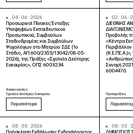
04 · 06 · 2026
02 · 06 ·
Προσωρινοί Πίνακες Ένταξης
ΔΙΕΘΝΗΣ Α
Υποψηφίων Εκπαιδευτικού
ΔΙΑΓΩΝΙΣΜΟ
Προσωπικού, Συμβούλων
Προβολής τη
Σταδιοδρομίας και Συμβούλων
«Κέντρα Εκπ
Ψυχολόγων στο Μητρώο ΣΔΕ (1ο
Περιβάλλον 
Στάδιο, ΑΠ:600/2355/13042/08-05-
(Κ.Ε.ΠΕ.Α.)»
2026), της Πράξης «Σχολεία Δεύτερης
«Ανθρώπινο 
Ευκαιρίας», ΟΠΣ 6003234.
Συνοχή 2021
6004470.
Ανακοινώσεις
Σχολεία Δεύτερης Ευκαιρίας
Προκηρύξεις
Περισσότερα
Περισσότε
08 · 05 · 2026
08 · 05 ·
Πρόσκληση Εκδήλωσης Ενδιαφέροντος
ΔΗΜΟΣΙΟΣ 