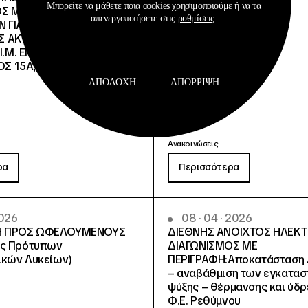
Μπορείτε να μάθετε ποια cookies χρησιμοποιούμε ή να τα
Σ ΜΕ ΚΑΤΑΘΕΣΗ ΚΛΕΙΣΤΩΝ
απενεργοποιήσετε στις
ρυθμίσεις
.
 ΓΙΑ ΤΗΝ ΕΚΜΙΣΘΩΣΗ
 ΑΚΙΝΗΤΟΥ ΙΔΙΟΚΤΗΣΙΑΣ
ΒΙ.Μ. ΕΠΙ ΤΗΣ ΟΔΟΥ
Σ 15Α, ΣΤΗΝ ΑΘΗΝΑ
ΑΠΟΔΟΧΉ
ΑΠΌΡΡΙΨΗ
Ανακοινώσεις
ρα
Περισσότερα
2026
08 · 04 · 2026
 ΠΡΟΣ ΩΦΕΛΟΥΜΕΝΟΥΣ
ΔΙΕΘΝΗΣ ΑΝΟΙΧΤΟΣ ΗΛΕΚ
ές Πρότυπων
ΔΙΑΓΩΝΙΣΜΟΣ ΜΕ
ικών Λυκείων)
ΠΕΡΙΓΡΑΦΗ:Αποκατάσταση 
– αναβάθμιση των εγκατα
ψύξης – θέρμανσης και ύδρ
Φ.Ε. Ρεθύμνου