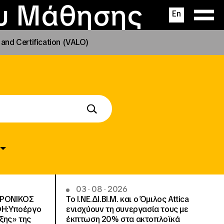
ας
ς
σεις
ου Μάθησης
En
and Certification (VALO)
03 · 08 · 2026
ΤΡΟΝΙΚΟΣ
Το Ι.ΝΕ.ΔΙ.ΒΙ.Μ. και o Όμιλος Attica
ΦΗ:Υποέργο
ενισχύουν τη συνεργασία τους με
ξης» της
έκπτωση 20% στα ακτοπλοϊκά