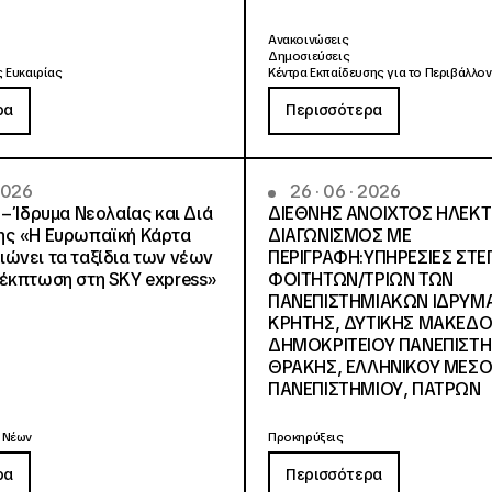
Ανακοινώσεις
Δημοσιεύσεις
 Ευκαιρίας
Κέντρα Εκπαίδευσης για το Περιβάλλον
ρα
Περισσότερα
 2026
26 · 06 · 2026
 – Ίδρυμα Νεολαίας και Διά
ΔΙΕΘΝΗΣ ΑΝΟΙΧΤΟΣ ΗΛΕΚ
ης «Η Ευρωπαϊκή Κάρτα
ΔΙΑΓΩΝΙΣΜΟΣ ΜΕ
ώνει τα ταξίδια των νέων
ΠΕΡΙΓΡΑΦΗ:ΥΠΗΡΕΣΙΕΣ ΣΤΕ
έκπτωση στη SKY express»
ΦΟΙΤΗΤΩΝ/ΤΡΙΩΝ ΤΩΝ
ΠΑΝΕΠΙΣΤΗΜΙΑΚΩΝ ΙΔΡΥΜ
KΡΗΤΗΣ, ΔΥΤΙΚΗΣ ΜΑΚΕΔΟ
ΔΗΜΟΚΡΙΤΕΙΟΥ ΠΑΝΕΠΙΣΤ
ΘΡΑΚΗΣ, ΕΛΛΗΝΙΚΟΥ ΜΕΣΟ
ΠΑΝΕΠΙΣΤΗΜΙΟΥ, ΠΑΤΡΩΝ
 Νέων
Προκηρύξεις
ρα
Περισσότερα