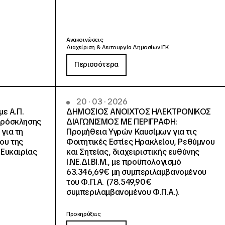
Ανακοινώσεις
Διαχείριση & Λειτουργία Δημοσίων ΙΕΚ
Περισσότερα
20 · 03 · 2026
με Α.Π.
ΔΗΜΟΣΙΟΣ ΑΝΟΙΧΤΟΣ ΗΛΕΚΤΡΟΝΙΚΟΣ
Πρόσκλησης
ΔΙΑΓΩΝΙΣΜΟΣ ΜΕ ΠΕΡΙΓΡΑΦΗ:
για τη
Προμήθεια Υγρών Καυσίμων για τις
ου της
Φοιτητικές Εστίες Ηρακλείου, Ρεθύμνου
Ευκαιρίας
και Σητείας, διαχειριστικής ευθύνης
Ι.ΝΕ.ΔΙ.ΒΙ.Μ., με προϋπολογισμό
63.346,69€ μη συμπεριλαμβανομένου
του Φ.Π.Α. (78.549,90€
συμπεριλαμβανομένου Φ.Π.Α.).
Προκηρύξεις