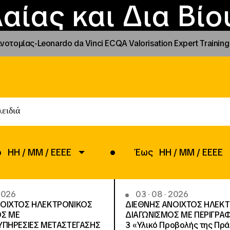
Επικοινωνία
Νέα
αραχώρηση αιγίδ
Φοιτητικές Εστίε
γράμματα και δρά
Το ΙΝΕΔΙΒΙΜ
αίας και Δια Βί
τομίας-Leonardo da Vinci ECQA Valorisation Expert Training 
ό
HH
/
MM
/
EEEE
Έως
ΗΗ
/
ΜΜ
/
ΕΕΕΕ
 2026
03 · 08 · 2026
ΝΟΙΧΤΟΣ ΗΛΕΚΤΡΟΝΙΚΟΣ
ΔΙΕΘΝΗΣ ΑΝΟΙΧΤΟΣ ΗΛΕΚ
ΟΣ ΜΕ
ΔΙΑΓΩΝΙΣΜΟΣ ΜΕ ΠΕΡΙΓΡΑ
ΥΠΗΡΕΣΙΕΣ METAΣΤΕΓΑΣΗΣ
3 «Υλικό Προβολής της Πρά