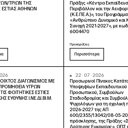
ΩΝ/ΤΡΙΩΝ ΤΗΣ
Πράξης «Κέντρα Εκπαίδευση
 ΕΣΤΙΑΣ ΑΘΗΝΩΝ
Περιβάλλον και την Αειφορ
(Κ.Ε.ΠΕ.Α.)», του Προγράμμ
«Ανθρώπινο Δυναμικό και 
Συνοχή 2021-2027», με κω
6004470
Προκηρύξεις
ρα
Περισσότερα
2026
22 · 07 · 2026
ΟΙΧΤΟΣ ΔΙΑΓΩΝΙΣΜΟΣ ΜΕ
Προσωρινοί Πίνακες Κατάτ
:ΠΡΟΜΗΘΕΙΑ ΥΓΡΩΝ
Υποψηφίων Εκπαιδευτικού
ΤΙΣ ΦΟΙΤΗΤΙΚΕΣ ΕΣΤΙΕΣ
Προσωπικού, Συμβούλων
ΗΣ ΕΥΘΥΝΗΣ Ι.ΝΕ.ΔΙ.ΒΙ.Μ.
Σταδιοδρομίας και Συμβού
Ψυχολόγων για τη σχολική 
2026-2027 της ΑΠ
600/2355/13042/08-05-2
πρόσκλησης, της Πράξης «
Δεύτερης Ευκαιρίας», ΟΠΣ