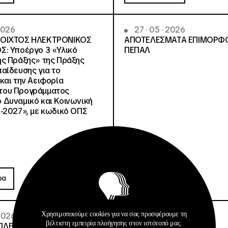
 2026
27 · 05 · 2026
ΝΟΙΧΤΟΣ ΗΛΕΚΤΡΟΝΙΚΟΣ
ΑΠΟΤΕΛΕΣΜΑΤΑ ΕΠΙΜΟΡΦ
Σ: Υποέργο 3 «Υλικό
ΠΕΠΑΛ
ς Πράξης» της Πράξης
αίδευσης για το
και την Αειφορία
, του Προγράμματος
Δυναμικό και Κοινωνική
-2027», με κωδικό ΟΠΣ
Ανακοινώσεις
ρα
Περισσότερα
Χρησιμοποιούμε cookies για να σας προσφέρουμε τη
 2026
30 · 04 · 2026
βέλτιστη εμπειρία πλοήγησης στον ιστότοπό μας.
ΠΛΕΙΟΔΟΤΙΚΟΣ
ΑΠΟΤΕΛΕΣΜΑΤΑ ΣΑΕΚ