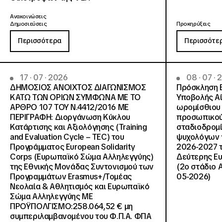
Ανακοινώσεις
Δημοσιεύσεις
Προκηρύξεις
Περισσότερα
Περισσότε
17 · 07 · 2026
08 · 07 ·
ΔΗΜΟΣΙΟΣ ΑΝΟΙΧΤΟΣ ΔΙΑΓΩΝΙΣΜΟΣ
Πρόσκληση 
ΚΑΤΩ ΤΩΝ ΟΡΙΩΝ ΣΥΜΦΩΝΑ ΜΕ ΤΟ
Υποβολής Αί
ΑΡΘΡΟ 107 ΤΟΥ Ν.4412/2016 ΜΕ
ωρομίσθιου 
ΠΕΡΙΓΡΑΦΗ: Διοργάνωση Κύκλου
προσωπικού
Κατάρτισης και Αξιολόγησης (Training
σταδιοδρομ
and Evaluation Cycle – TEC) του
ψυχολόγων γ
Προγράμματος European Solidarity
2026-2027 τ
Corps (Ευρωπαϊκό Σώμα Αλληλεγγύης)
Δεύτερης Ευ
της Εθνικής Μονάδας Συντονισμού των
(2ο στάδιο 
Προγραμμάτων Erasmus+/Τομέας
05-2026)
Νεολαία & Αθλητισμός και Ευρωπαϊκό
Σώμα Αλληλεγγύης ΜΕ
ΠΡΟΫΠΟΛΓΙΣΜΟ:258.064,52 € μη
συμπεριλαμβανομένου του Φ.Π.Α. ΦΠΑ