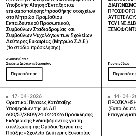
Υποβολής Αίτησης Ένταξης και
ΔΙΑΓΩΝΙΣΜΟ
επικαιροποίησης/προσθήκης στοιχείων
ΠΡΟΣΦΟΡΩΝ
στο Μητρώο Ωρομίσθιου
ΑΥΤΟΤΕΛΟΥΣ
Εκπαιδευτικού Προσωπικού,
ΤΟΥ Ι.ΝΕ.ΔΙ.
Συμβούλων Σταδιοδρομίας και
ΞΕΝΟΦΩΝΤΟ
Συμβούλων Ψυχολόγων των Σχολείων
Δεύτερης Ευκαιρίας (Μητρώο Σ.Δ.Ε.).
(1ο στάδιο πρόσκλησης)
Ανακοινώσεις
Σχολεία Δεύτερης Ευκαιρίας
Προκηρύξεις
Περισσότερα
Περισσότε
17 · 04 · 2026
14 · 04 · 
Οριστικοί Πίνακες Κατάταξης
ΠΡΟΣΚΛΗΣΗ
Υποψηφίων της με Α.Π.
(Εκπαιδευτ
600/57/3809/24-02-2026 Πρόσκλησης
Επαγγελματ
Εκδήλωσης Ενδιαφέροντος για τη
στελέχωση της Ομάδας Έργου της
Πράξης «Σχολεία Δεύτερης Ευκαιρίας