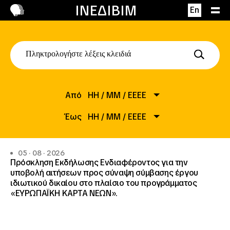
Επικοινωνία
ΙΝΕΔΙΒΙΜ
En
Από
HH
/
MM
/
EEEE
Έως
ΗΗ
/
ΜΜ
/
ΕΕΕΕ
05 · 08 · 2026
Πρόσκληση Εκδήλωσης Ενδιαφέροντος για την
υποβολή αιτήσεων προς σύναψη σύμβασης έργου
ιδιωτικού δικαίου στο πλαίσιο του προγράμματος
«ΕΥΡΩΠΑΪΚΗ ΚΑΡΤΑ ΝΕΩΝ».