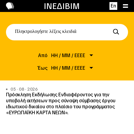
Επικοινωνία
ΙΝΕΔΙΒΙΜ
En
Από
HH
/
MM
/
EEEE
Έως
ΗΗ
/
ΜΜ
/
ΕΕΕΕ
05 · 08 · 2026
Πρόσκληση Εκδήλωσης Ενδιαφέροντος για την
υποβολή αιτήσεων προς σύναψη σύμβασης έργου
ιδιωτικού δικαίου στο πλαίσιο του προγράμματος
«ΕΥΡΩΠΑΪΚΗ ΚΑΡΤΑ ΝΕΩΝ».