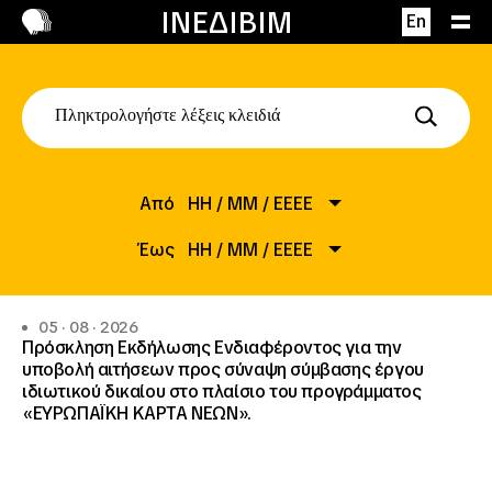
Επικοινωνία
ΙΝΕΔΙΒΙΜ
En
Από
HH
/
MM
/
EEEE
Έως
ΗΗ
/
ΜΜ
/
ΕΕΕΕ
05 · 08 · 2026
Πρόσκληση Εκδήλωσης Ενδιαφέροντος για την
υποβολή αιτήσεων προς σύναψη σύμβασης έργου
ιδιωτικού δικαίου στο πλαίσιο του προγράμματος
«ΕΥΡΩΠΑΪΚΗ ΚΑΡΤΑ ΝΕΩΝ».