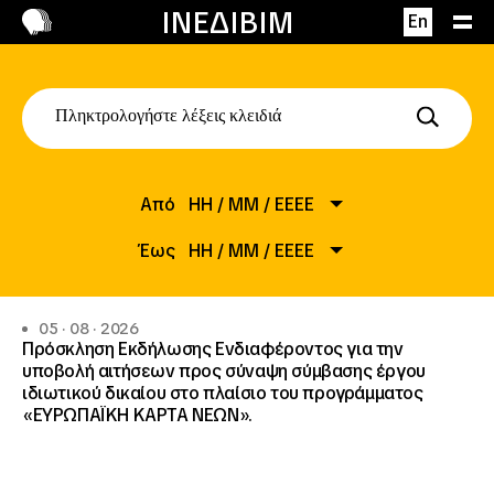
Επικοινωνία
ΙΝΕΔΙΒΙΜ
En
Από
HH
/
MM
/
EEEE
Έως
ΗΗ
/
ΜΜ
/
ΕΕΕΕ
05 · 08 · 2026
Πρόσκληση Εκδήλωσης Ενδιαφέροντος για την
υποβολή αιτήσεων προς σύναψη σύμβασης έργου
ιδιωτικού δικαίου στο πλαίσιο του προγράμματος
«ΕΥΡΩΠΑΪΚΗ ΚΑΡΤΑ ΝΕΩΝ».