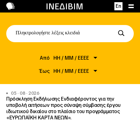
Επικοινωνία
ΙΝΕΔΙΒΙΜ
En
Από
HH
/
MM
/
EEEE
Έως
ΗΗ
/
ΜΜ
/
ΕΕΕΕ
05 · 08 · 2026
Πρόσκληση Εκδήλωσης Ενδιαφέροντος για την
υποβολή αιτήσεων προς σύναψη σύμβασης έργου
ιδιωτικού δικαίου στο πλαίσιο του προγράμματος
«ΕΥΡΩΠΑΪΚΗ ΚΑΡΤΑ ΝΕΩΝ».