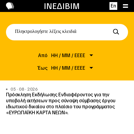
Επικοινωνία
ΙΝΕΔΙΒΙΜ
En
Από
HH
/
MM
/
EEEE
Έως
ΗΗ
/
ΜΜ
/
ΕΕΕΕ
05 · 08 · 2026
Πρόσκληση Εκδήλωσης Ενδιαφέροντος για την
υποβολή αιτήσεων προς σύναψη σύμβασης έργου
ιδιωτικού δικαίου στο πλαίσιο του προγράμματος
«ΕΥΡΩΠΑΪΚΗ ΚΑΡΤΑ ΝΕΩΝ».