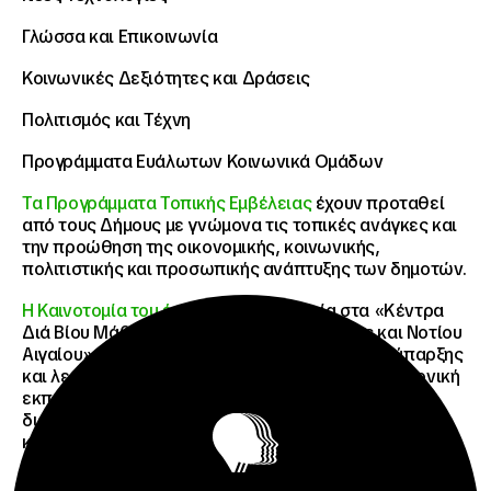
Γλώσσα και Επικοινωνία
Κοινωνικές Δεξιότητες και Δράσεις
Πολιτισμός και Τέχνη
Προγράμματα Ευάλωτων Κοινωνικά Ομάδων
Τα Προγράμματα Τοπικής Εμβέλειας
έχουν προταθεί
από τους Δήμους με γνώμονα τις τοπικές ανάγκες και
την προώθηση της οικονομικής, κοινωνικής,
πολιτιστικής και προσωπικής ανάπτυξης των δημοτών.
Η Καινοτομία του έργου
:Η πρωτοτυπία στα «Κέντρα
Διά Βίου Μάθησης Δήμων Στερεάς Ελλάδας και Νοτίου
Αιγαίου» είναι ότι προσφέρεται η δυνατότητα ύπαρξης
και λειτουργίας e-ΚΔΒΜ (εξ αποστάσεως ηλεκτρονική
εκπαίδευση) ως εναλλακτική δομή, με μειωμένο
διοικητικό και εκπαιδευτικό κόστος, ώστε να
καλύπτονται οι ανάγκες των νησιωτικών Δήμων που
έχουν λίγους κατοίκους, είναι δυσπρόσιτοι και
παρουσιάζουν μεγάλη γεωγραφική διασπορά.