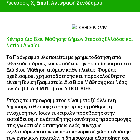
Facebook,
X,
Email,
Αντιγραφή Συνδέσμου
Κέντρα Δια Βίου Μάθησης Δήμων Στερεάς Ελλάδας και
Νοτίου Αιγαίου
Το Πρόγραμμα υλοποιείται με χρηματοδότηση από
εθνικούς πόρους και εστιάζει στην Εκπαίδευση και στη
Διά Βίου Μάθηση ατόμων κάθε ηλικίας. Φορέας
σχεδιασμού, χρηματοδότησης και παρακολούθησης
είναι η Γενική Γραμματεία Διά Βίου Μάθησης και Νέας
Γενιάς (Γ.Γ.Δ.Β.Μ.Ν.Γ.) του Υ.ΠΟ.ΠΑΙ.Θ..
Στόχος του προγράμματος είναι μεταξύ άλλων η
δημιουργία θετικής στάσης προς τη μάθηση, η
ενίσχυση των ίσων ευκαιριών πρόσβασης στην
εκπαίδευση, η ανάπτυξη της ικανότητας προσαρμογής
στις γνωστικές απαιτήσεις ενός συνεχώς
εξελισσόμενου κοινωνικο-οικονομικού χώρου δράσης
των ενηλίκων πολιτών, η δημιουργική αξιοποίηση του