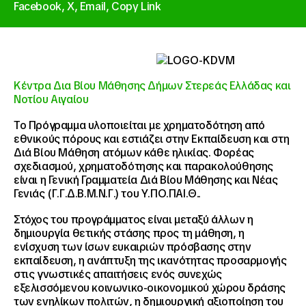
Facebook,
X,
Email,
Copy Link
Κέντρα Δια Βίου Μάθησης Δήμων Στερεάς Ελλάδας και
Νοτίου Αιγαίου
Το Πρόγραμμα υλοποιείται με χρηματοδότηση από
εθνικούς πόρους και εστιάζει στην Εκπαίδευση και στη
Διά Βίου Μάθηση ατόμων κάθε ηλικίας. Φορέας
σχεδιασμού, χρηματοδότησης και παρακολούθησης
είναι η Γενική Γραμματεία Διά Βίου Μάθησης και Νέας
Γενιάς (Γ.Γ.Δ.Β.Μ.Ν.Γ.) του Υ.ΠΟ.ΠΑΙ.Θ..
Στόχος του προγράμματος είναι μεταξύ άλλων η
δημιουργία θετικής στάσης προς τη μάθηση, η
ενίσχυση των ίσων ευκαιριών πρόσβασης στην
εκπαίδευση, η ανάπτυξη της ικανότητας προσαρμογής
στις γνωστικές απαιτήσεις ενός συνεχώς
εξελισσόμενου κοινωνικο-οικονομικού χώρου δράσης
των ενηλίκων πολιτών, η δημιουργική αξιοποίηση του