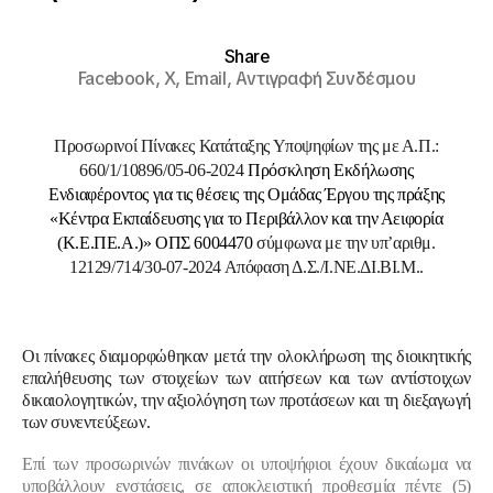
Share
Facebook,
X,
Email,
Αντιγραφή Συνδέσμου
Προσωρινοί Πίνακες Κατάταξης Υποψηφίων της με Α.Π.:
660/1/10896/05-06-2024
Πρόσκληση Εκδήλωσης
Ενδιαφέροντος για τις θέσεις της Ομάδας Έργου της πράξης
«Κέντρα Εκπαίδευσης για το Περιβάλλον και την Αειφορία
(Κ.Ε.ΠΕ.Α.)» ΟΠΣ 6004470
σύμφωνα με την υπ’αριθμ.
12129/714/30-07-2024 Απόφαση Δ.Σ./Ι.ΝΕ.ΔΙ.ΒΙ.Μ..
Οι πίνακες διαμορφώθηκαν μετά την ολοκλήρωση της διοικητικής
επαλήθευσης των στοιχείων των αιτήσεων και των αντίστοιχων
δικαιολογητικών, την αξιολόγηση των προτάσεων και τη διεξαγωγή
των συνεντεύξεων.
Επί των προσωρινών πινάκων οι υποψήφιοι έχουν δικαίωμα να
υποβάλλουν ενστάσεις,
σε αποκλειστική προθεσμία πέντε (5)