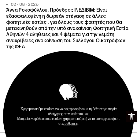
02 · 08 · 2026
Άννα Ροκοφύλλου, Πρόεδρος ΙΝΕΔΙΒΙΜ: Είναι
εξασφαλισμένη η δωρεάν στέγαση σε άλλες
φοιτητικές εστίες , για όλους τους φοιτητές που θα
μετακινηθούν από την υπό ανακαίνιση Φοιτητική Εστία
Αθηνών 4 αλήθειες και 4 ψέματα για την γεμάτη
ανακρίβειες ανακοίνωση του Συλλόγου Οικοτρόφων
της ΦΕΑ
Ανακοινώσεις
Δημοσιεύσεις
Χρησιμοποιούμε cookies για να σας προσφέρουμε τη βέλτιστη εμπειρία
Ανοίξτε τη γ
πλοήγησης στον ιστότοπό μας.
Περισσότερα
Μπορείτε να μάθετε ποια cookies χρησιμοποιούμε ή να τα απενεργοποιήσετε
στις
ρυθμίσεις
.