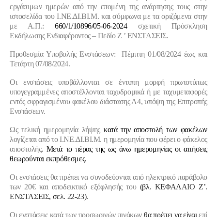
εργάσιμων ημερών από την
επομένη της ανάρτησης τους στην
ιστοσελίδα του Ι.ΝΕ.ΔΙ.ΒΙ.Μ. και σύμφωνα με τα οριζόμενα στην
με Α.Π
.:
660/1/10896/05-06-2024
σχετική Πρόσκληση
Εκδήλωσης Ενδιαφέροντος – Πεδίο Ζ ’ ΕΝΣΤΑΣΕΙΣ.
Προθεσμία Υποβολής Ενστάσεων: Πέμπτη 01/08/2024 έως και
Τετάρτη 07/08/2024.
Οι ενστάσεις υποβάλλονται σε έντυπη μορφή πρωτοτύπως
υπογεγραμμένες αποστέλλονται
ταχυδρομικά ή με ταχυμεταφορές
εντός σφραγισμένου φακέλου διάστασης Α4, υπόψη της Επιτροπής
Ενστάσεων.
Ως τελική ημερομηνία λήψης
κατά την αποστολή των φακέλων
λογίζεται από το Ι.ΝΕ.ΔΙ.ΒΙ.Μ. η ημερομηνία που φέρει ο φάκελος
αποστολής
. Μετά το πέρας της ως άνω ημερομηνίας οι αιτήσεις
θεωρούνται εκπρόθεσμες.
Οι ενστάσεις θα πρέπει να συνοδεύονται από ηλεκτρικό παράβολο
των 20€ και αποδεικτικό εξόφλησής του
(βλ. ΚΕΦΑΛΑΙΟ Ζ’.
ΕΝΣΤΑΣΕΙΣ, σελ. 22-23).
Οι ενστάσεις κατά των προσωρινών πινάκων
θα πρέπει να είναι
επί