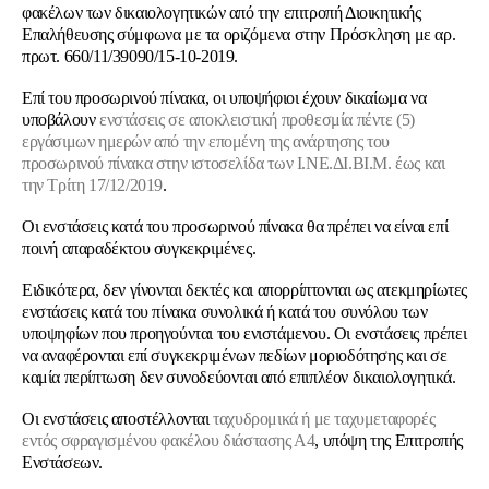
φακέλων των δικαιολογητικών από την επιτροπή Διοικητικής
Επαλήθευσης σύμφωνα με τα οριζόμενα στην Πρόσκληση με αρ.
πρωτ. 660/11/39090/15-10-2019.
Επί του προσωρινού πίνακα, οι υποψήφιοι έχουν δικαίωμα να
υποβάλουν
ενστάσεις σε αποκλειστική προθεσμία πέντε (5)
εργάσιμων ημερών από την επομένη της ανάρτησης του
προσωρινού πίνακα στην ιστοσελίδα των Ι.ΝΕ.ΔΙ.ΒΙ.Μ. έως και
την Τρίτη 17/12/2019
.
Οι ενστάσεις κατά του προσωρινού πίνακα θα πρέπει να είναι επί
ποινή απαραδέκτου συγκεκριμένες.
Ειδικότερα, δεν γίνονται δεκτές και απορρίπτονται ως ατεκμηρίωτες
ενστάσεις κατά του πίνακα συνολικά ή κατά του συνόλου των
υποψηφίων που προηγούνται του ενιστάμενου. Οι ενστάσεις πρέπει
να αναφέρονται επί συγκεκριμένων πεδίων μοριοδότησης και σε
καμία περίπτωση δεν συνοδεύονται από επιπλέον δικαιολογητικά.
Οι ενστάσεις αποστέλλονται
ταχυδρομικά ή με ταχυμεταφορές
εντός σφραγισμένου φακέλου διάστασης Α4
, υπόψη της Επιτροπής
Ενστάσεων.