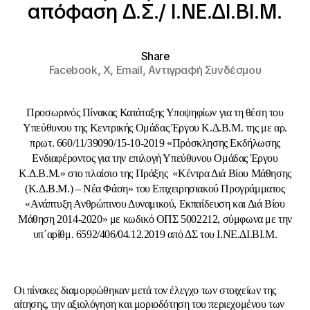
απόφαση Δ.Σ./ Ι.ΝΕ.ΔΙ.ΒΙ.Μ.
Share
Facebook,
X,
Email,
Αντιγραφή Συνδέσμου
Προσωρινός Πίνακας Κατάταξης Υποψηφίων για τη θέση του
Υπεύθυνου της Κεντρικής Ομάδας Έργου Κ.Δ.Β.Μ. της με αρ.
πρωτ. 660/11/39090/15-10-2019 «Πρόσκλησης Εκδήλωσης
Ενδιαφέροντος για την επιλογή Υπεύθυνου Ομάδας Έργου
Κ.Δ.Β.Μ.» στο πλαίσιο της Πράξης «Κέντρα Διά Βίου Μάθησης
(Κ.Δ.Β.Μ.) – Νέα Φάση» του Επιχειρησιακού Προγράμματος
«Ανάπτυξη Ανθρώπινου Δυναμικού, Εκπαίδευση και Διά Βίου
Μάθηση 2014-2020» με κωδικό ΟΠΣ 5002212, σύμφωνα με την
υπ΄αρίθμ. 6592/406/04.12.2019 από ΔΣ του Ι.ΝΕ.ΔΙ.ΒΙ.Μ.
Οι πίνακες διαμορφώθηκαν μετά τον έλεγχο των στοιχείων της
αίτησης, την αξιολόγηση και μοριοδότηση του περιεχομένου των