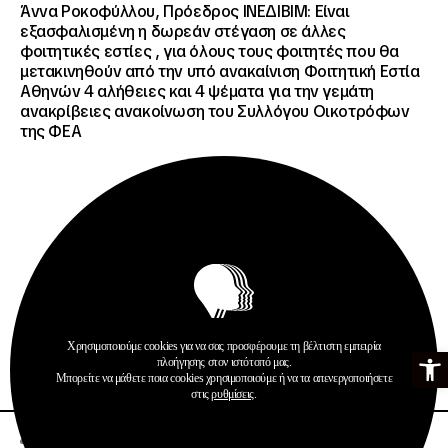
Άννα Ροκοφύλλου, Πρόεδρος ΙΝΕΔΙΒΙΜ: Είναι
εξασφαλισμένη η δωρεάν στέγαση σε άλλες
φοιτητικές εστίες , για όλους τους φοιτητές που θα
μετακινηθούν από την υπό ανακαίνιση Φοιτητική Εστία
Αθηνών 4 αλήθειες και 4 ψέματα για την γεμάτη
ανακρίβειες ανακοίνωση του Συλλόγου Οικοτρόφων
της ΦΕΑ
Ανακοινώσεις
Δημοσιεύσεις
Χρησιμοποιούμε cookies για να σας προσφέρουμε τη βέλτιστη εμπειρία
Ανοίξτε τη γ
πλοήγησης στον ιστότοπό μας.
Περισσότερα
Μπορείτε να μάθετε ποια cookies χρησιμοποιούμε ή να τα απενεργοποιήσετε
στις
ρυθμίσεις
.
22 · 07 · 2026