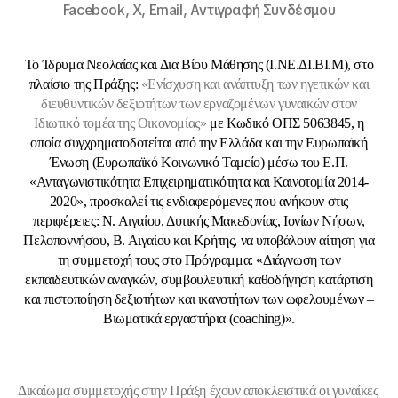
Facebook,
X,
Email,
Αντιγραφή Συνδέσμου
Το Ίδρυμα Νεολαίας και Δια Βίου Μάθησης (Ι.ΝΕ.ΔΙ.ΒΙ.Μ), στο
πλαίσιο της Πράξης:
«Ενίσχυση και ανάπτυξη των ηγετικών και
διευθυντικών δεξιοτήτων των εργαζομένων γυναικών στον
Ιδιωτικό τομέα της Οικονομίας»
με Κωδικό ΟΠΣ 5063845, η
οποία συγχρηματοδοτείται από την Ελλάδα και την Ευρωπαϊκή
Ένωση (Ευρωπαϊκό Κοινωνικό Ταμείο) μέσω του Ε.Π.
«Ανταγωνιστικότητα Επιχειρηματικότητα και Καινοτομία 2014-
2020», προσκαλεί τις ενδιαφερόμενες που ανήκουν στις
περιφέρειες: Ν. Αιγαίου, Δυτικής Μακεδονίας, Ιονίων Νήσων,
Πελοποννήσου, Β. Αιγαίου και Κρήτης, να υποβάλουν αίτηση για
τη συμμετοχή τους στο Πρόγραμμα: «Διάγνωση των
εκπαιδευτικών αναγκών, συμβουλευτική καθοδήγηση κατάρτιση
και πιστοποίηση δεξιοτήτων και ικανοτήτων των ωφελουμένων –
Βιωματικά εργαστήρια (coaching)».
Δικαίωμα συμμετοχής
στην Πράξη έχουν αποκλειστικά οι
γυναίκες