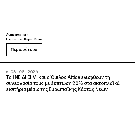
Ανακοινώσεις
Ευρωπαϊκή Κάρτα Νέων
Περισσότερα
03 · 08 · 2026
Το Ι.ΝΕ.ΔΙ.ΒΙ.Μ. και o Όμιλος Attica ενισχύουν τη
συνεργασία τους με έκπτωση 20% στα ακτοπλοϊκά
εισιτήρια μέσω της Ευρωπαϊκής Κάρτας Νέων