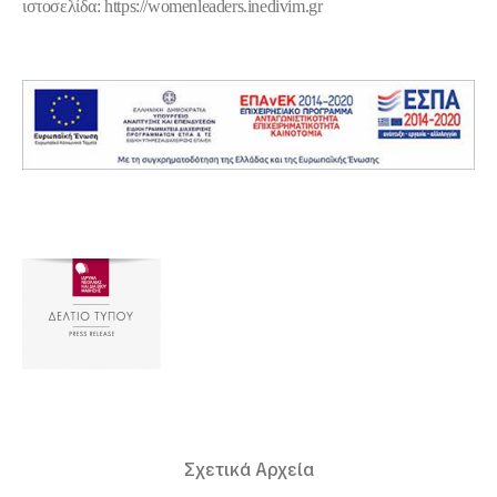
ιστοσελίδα:
https://womenleaders.inedivim.gr
Σχετικά Αρχεία