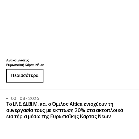
Ανακοινώσεις
Ευρωπαϊκή Κάρτα Νέων
Περισσότερα
03 · 08 · 2026
Το Ι.ΝΕ.ΔΙ.ΒΙ.Μ. και o Όμιλος Attica ενισχύουν τη
συνεργασία τους με έκπτωση 20% στα ακτοπλοϊκά
εισιτήρια μέσω της Ευρωπαϊκής Κάρτας Νέων