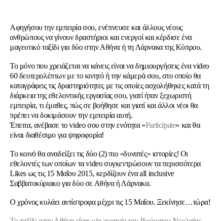
Αφηγήσου την εμπειρία σου, ενέπνευσε και άλλους νέους
ανθρώπους να γίνουν δραστήριοι και ενεργοί και κέρδισε ένα
μαγευτικό ταξίδι για δύο στην Αθήνα ή τη Λάρνακα της Κύπρου.
Το μόνο που χρειάζεται να κάνεις είναι να δημιουργήσεις ένα video
60 δευτερολέπτων με το κινητό ή την κάμερά σου, στο οποίο θα
καταγράφεις τις δραστηριότητες με τις οποίες ασχολήθηκες κατά τη
διάρκεια της εθελοντικής εργασίας σου, γιατί ήταν ξεχωριστή
εμπειρία, τι έμαθες, πώς σε βοήθησε και γιατί και άλλοι νέοι θα
πρέπει να δοκιμάσουν την εμπειρία αυτή.
Έπειτα, ανέβασε το video σου στην ενότητα «
Participate
» και θα
είναι διαθέσιμο για ψηφοφορία!
Το κοινό θα αναδείξει τις δύο (2) πιο «δυνατές» ιστορίες! Οι
εθελοντές των οποίων τα video συγκεντρώσουν τα περισσότερα
Likes ως τις 15 Mαΐου 2015, κερδίζουν ένα all inclusive
Σαββατοκύριακο για δύο σε Αθήνα ή Λάρνακα.
Ο χρόνος κυλάει αντίστροφα μέχρι τις 15 Μαΐου. Ξεκίνησε…τώρα!
Το ταξίδι στην Αθήνα είναι μία χορηγία του
Ιδρύματος Νεολαίας