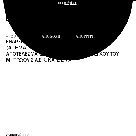
στις
ρυθμίσεις
.
Σχολεία Δεύτερης Ευκαιρίας
Περισσότερα
20 · 07 · 2026
ΑΠΟΔΟΧΉ
ΑΠΌΡΡΙΨΗ
ΕΝΑΡΞΗ ΔΙΑΔΙΚΑΣΙΑΣ ΥΠΟΒΟΛΗΣ ΕΝΣΤΑΣΕΩΝ
(ΑΙΤΗΜΑΤΩΝ ΕΠΑΝΕΛΕΓΧΟΥ) ΕΠΙ ΤΩΝ
ΑΠΟΤΕΛΕΣΜΑΤΩΝ ΤΟΥ ΔΙΟΙΚΗΤΙΚΟΥ ΕΛΕΓΧΟΥ ΤΟΥ
ΜΗΤΡΩΟΥ Σ.Α.Ε.Κ. ΚΑΙ Ε.Σ.Κ.»
Ανακοινώσεις