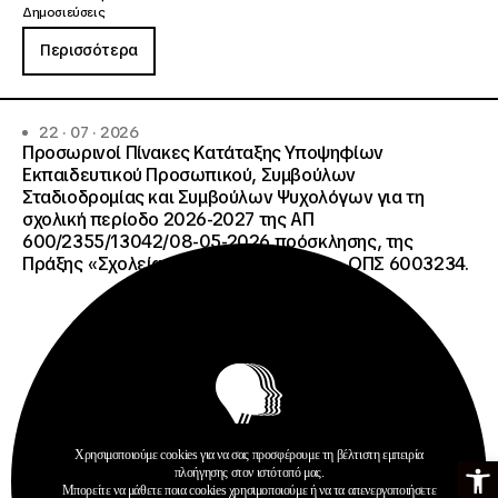
Δημοσιεύσεις
Περισσότερα
22 · 07 · 2026
Προσωρινοί Πίνακες Κατάταξης Υποψηφίων
Εκπαιδευτικού Προσωπικού, Συμβούλων
Σταδιοδρομίας και Συμβούλων Ψυχολόγων για τη
σχολική περίοδο 2026-2027 της ΑΠ
600/2355/13042/08-05-2026 πρόσκλησης, της
Πράξης «Σχολεία Δεύτερης Ευκαιρίας», ΟΠΣ 6003234.
Χρησιμοποιούμε cookies για να σας προσφέρουμε τη βέλτιστη εμπειρία
Ανοίξτε τη γ
πλοήγησης στον ιστότοπό μας.
Μπορείτε να μάθετε ποια cookies χρησιμοποιούμε ή να τα απενεργοποιήσετε
Ανακοινώσεις