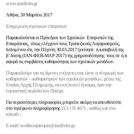
www.inedivim.gr
Αθήνα, 30 Μαρτίου 2017
Ενημερωση σχολικων επιτροπων
Παρακαλούνται οι Πρόεδροι των Σχολικών Επιτροπών της
Επικράτειας, όπως ελέγχουν τους Τραπεζικούς Λογαριασμούς,
δεδομένου ότι, την Πέμπτη 30.03.2017 ξεκίνησε η καταβολή της
β’ δόσης (ΙΑΝ-ΦΕΒ-ΜΑΡ 2017) της χρηματοδότησης τους σε ό,τι
αφορά τις συμβάσεις καθαριότητας των σχολικών μονάδων.
Παρακαλούμε για τις άμεσες ενέργειες σας ώστε η πληρωμή των
καθαριστών – καθαριστριών των σχολικών μονάδων, μέσω της
Ενιαίας Αρχής Πληρωμής, να εκτελεστεί έγκαιρα, πριν την
εορταστική περίοδο του Πάσχα.
Για περισσότερες πληροφορίες μπορείτε ακόμη να απευθύνεστε
στο τηλέφωνo πληροφόρησης
213 131 4671 , καθώς και στα
κάτωθι :
Ε-mail
:
sxolikesepitropes@inedivim.gr