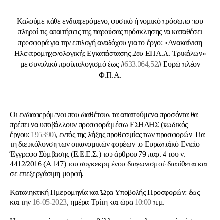
Καλούμε κάθε ενδιαφερόμενο, φυσικό ή νομικό πρόσωπο που
πληροί τις απαιτήσεις της παρούσας πρόσκλησης να καταθέσει
προσφορά για την επιλογή αναδόχου για το έργο: «Ανακαίνιση
Ηλεκτρομηχανολογικής Εγκατάστασης 2ου ΕΠΑ.Λ. Τρικάλων»
με συνολικό προϋπολογισμό έως #
633.064,52
# Ευρώ πλέον
Φ.Π.Α.
Οι ενδιαφερόμενοι που διαθέτουν τα απαιτούμενα προσόντα θα
πρέπει να υποβάλλουν προσφορά μέσω ΕΣΗΔΗΣ (κωδικός
έργου:
195390
), εντός της λήξης προθεσμίας των προσφορών. Για
τη διευκόλυνση των οικονομικών φορέων το Ευρωπαϊκό Ενιαίο
Έγγραφο Σύμβασης (Ε.Ε.Ε.Σ.) του άρθρου 79 παρ. 4 του ν.
4412/2016 (Α 147) του συγκεκριμένου διαγωνισμού διατίθεται και
σε επεξεργάσιμη μορφή.
Καταληκτική Ημερομηνία και Ώρα Υποβολής Προσφορών: έως
και την
16-05-2023
, ημέρα Τρίτη και ώρα
10:00
π.μ.