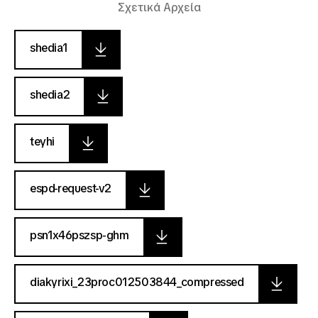
Σχετικά Αρχεία
shedia1
shedia2
teyhi
espd-request-v2
psn1x46pszsp-ghm
diakyrixi_23proc012503844_compressed