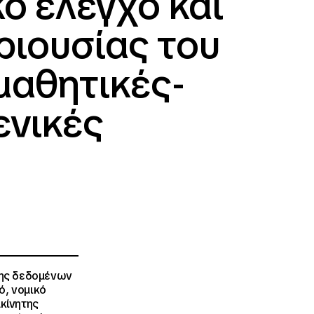
κό έλεγχο και
ριουσίας του
 μαθητικές-
ενικές
ης δεδομένων
ό, νομικό
ακίνητης