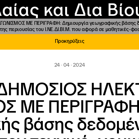
Επικοινωνία
Νέα
αραχώρηση αιγίδ
Φοιτητικές Εστίε
γράμματα και δρά
Το ΙΝΕΔΙΒΙΜ
αίας και Δια Βί
ΝΙΣΜΟΣ ΜΕ ΠΕΡΙΓΡΑΦΗ: Δημιουργία γεωγραφικής βάσης δεδ
ητης περιουσίας του Ι.ΝΕ.ΔΙ.ΒΙ.Μ. που αφορά σε μαθητικές-φοι
Προκηρύξεις
24 · 04 · 2024
 ΔΗΜΟΣΙΟΣ ΗΛΕΚ
Σ ΜΕ ΠΕΡΙΓΡΑΦΗ:
ής βάσης δεδομέν