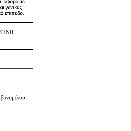
που αφορά σε
αι γενικές
κό επίπεδο.
ΜΕΝΗ
μβανομένου