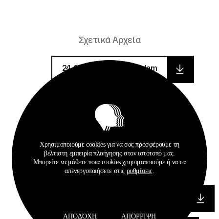
Σχετικά Αρχεία
24-04-2024_diakirixi_adam
parartima_v
espd-request-v2_79
Χρησιμοποιούμε cookies για να σας προσφέρουμε τη
βέλτιστη εμπειρία πλοήγησης στον ιστότοπό μας.
Μπορείτε να μάθετε ποια cookies χρησιμοποιούμε ή να τα
espd-request-v2_86
απενεργοποιήσετε στις
ρυθμίσεις
.
paratasi_teyhoys_perioysias_diaygeia_1
ΑΠΟΔΟΧΉ
ΑΠΌΡΡΙΨΗ