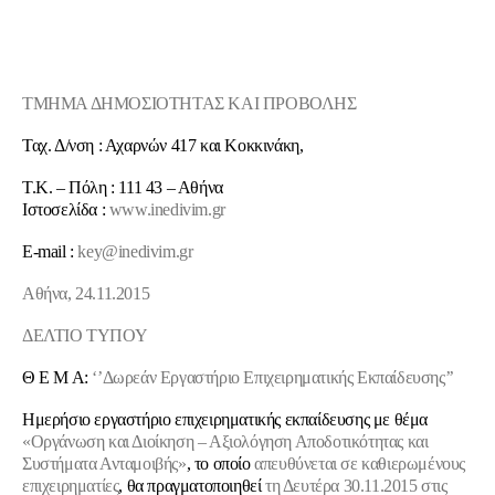
ΤΜΗΜΑ ΔΗΜΟΣΙΟΤΗΤΑΣ ΚΑΙ ΠΡΟΒΟΛΗΣ
Ταχ. Δ/νση : Αχαρνών 417 και Κοκκινάκη,
Τ.Κ. – Πόλη : 111 43 – Αθήνα
Ιστοσελίδα :
www.inedivim.gr
Ε-mail :
key@inedivim.gr
Αθήνα, 24.
11
.2015
ΔΕΛΤΙΟ ΤΥΠΟΥ
Θ Ε Μ Α:
‘’
Δωρεάν Εργαστήριο Επιχειρηματικής Εκπαίδευσης’’
Ημερήσιο εργαστήριο επιχειρηματικής εκπαίδευσης με θέμα
«Οργάνωση και Διοίκηση – Αξιολόγηση Αποδοτικότητας και
Συστήματα Ανταμοιβής»
, το οποίο
απευθύνεται σε καθιερωμένους
επιχειρηματίες
, θα πραγματοποιηθεί
τη Δευτέρα 30.11.2015
στις