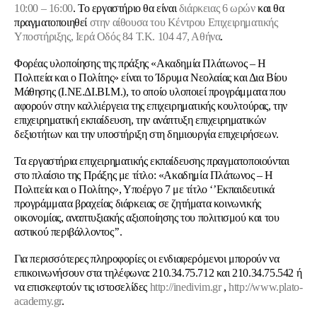
10:00 – 16:00
. Το εργαστήριο θα είναι
διάρκειας 6 ωρών
και θα
πραγματοποιηθεί
στην αίθουσα του Κέντρου Επιχειρηματικής
Υποστήριξης, Ιερά Οδός 84 Τ.Κ. 104 47, Αθήνα
.
Φορέας υλοποίησης της πράξης «Ακαδημία Πλάτωνος – Η
Πολιτεία και ο Πολίτης» είναι το Ίδρυμα Νεολαίας και Δια Βίου
Μάθησης (Ι.ΝΕ.ΔΙ.ΒΙ.Μ.), το οποίο υλοποιεί προγράμματα που
αφορούν στην καλλιέργεια της επιχειρηματικής κουλτούρας, την
επιχειρηματική εκπαίδευση, την ανάπτυξη επιχειρηματικών
δεξιοτήτων και την υποστήριξη στη δημιουργία επιχειρήσεων.
Τα εργαστήρια επιχειρηματικής εκπαίδευσης πραγματοποιούνται
στο πλαίσιο της Πράξης με τίτλο: «Ακαδημία Πλάτωνος – Η
Πολιτεία και ο Πολίτης», Υποέργο 7 με τίτλο ‘’Εκπαιδευτικά
προγράμματα βραχείας διάρκειας σε ζητήματα κοινωνικής
οικονομίας, αναπτυξιακής αξιοποίησης του πολιτισμού και του
αστικού περιβάλλοντος’’.
Για περισσότερες πληροφορίες οι ενδιαφερόμενοι μπορούν να
επικοινωνήσουν στα τηλέφωνα: 210.34.75.712 και 210.34.75.542 ή
να επισκεφτούν τις ιστοσελίδες
http://inedivim.gr
,
http://www.plato-
academy.gr
.