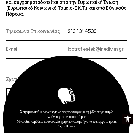
και συγχρηματοδοτείται από την Ευρωπαϊκή Ένωση
(Ευρωπαϊκό Κοινωνικό Ταμείο-Ε.Κ.Τ.) και από Εθνικούς
Πόρους
.
Τηλέφωνα Επικοινωνίας
213 131 4530
E-mail
Ipotrofies-iek@inedivim.gr
Σχετικά Αρχεία
espa
Χρησιμοποιούμε cookies για να σας προσφέρουμε τη βέλτιστη εμπειρία
Ανοίξτε τη γ
πλοήγησης στον ιστότοπό μας.
Μπορείτε να μάθετε ποια cookies χρησιμοποιούμε ή να τα απενεργοποιήσετε
στις
ρυθμίσεις
.