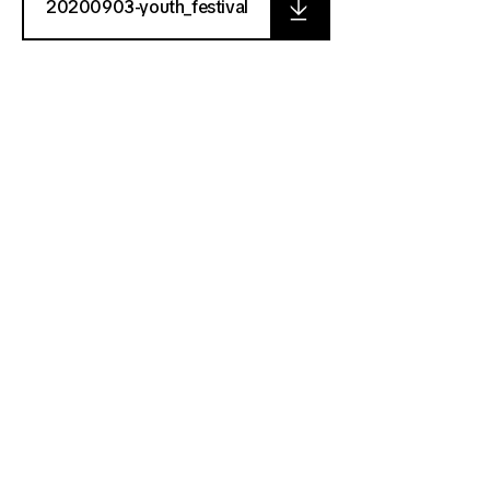
20200903-youth_festival