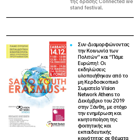
της δράσης Connected we
stand festival
.
Συν-Διαμορφώνοντας
την Κοινωνία των
Πολιτών’’ και ‘’Πάμε
Ευρώπη!
: Οι
εκδηλώσεις
υλοποιήθηκαν από το
μη Κερδοσκοπικό
Σωματείο Vision
Network Athens το
Δεκέμβριο του 2019
στην Ξάνθη, με στόχο
την ενημέρωση και
κινητοποίηση της
φοιτητικής και
εκπαιδευτικής
κοινότητας σε θέματα