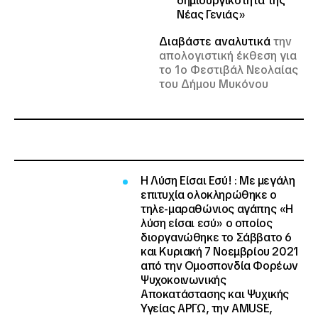
δημιουργικότητα της
Νέας Γενιάς»
Διαβάστε αναλυτικά
την
απολογιστική έκθεση για
το 1ο Φεστιβάλ Νεολαίας
του Δήμου Μυκόνου
Η Λύση Είσαι Εσύ! :
Με μεγάλη
επιτυχία ολοκληρώθηκε ο
τηλε-μαραθώνιος αγάπης «Η
λύση είσαι εσύ» ο οποίος
διοργανώθηκε το Σάββατο 6
και Κυριακή 7 Νοεμβρίου 2021
από την Ομοσπονδία Φορέων
Ψυχοκοινωνικής
Αποκατάστασης και Ψυχικής
Υγείας ΑΡΓΩ, την AMUSE,