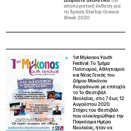
Διαβάστε αναλυτικά
την
απολογιστική έκθεση για
τη δράση Startup Greece
Week 2020
1st Mykonos Youth
Festival:
Το Τμήμα
Πολιτισμού, Αθλητισμού
και Νέας Γενιάς του
Δήμου Μυκόνου
διοργάνωσε με επιτυχία
το 1ο Φεστιβάλ
Νεολαίας, στις 7 έως 12
Αυγούστου 2020.
Στόχος του Φεστιβάλ
που ολοκληρώθηκε την
Παγκόσμια Ημέρα
Νεολαίας, ήταν να