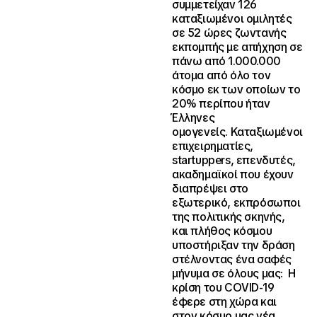
συμμετείχαν 126
καταξιωμένοι ομιλητές
σε 52 ώρες ζωντανής
εκπομπής με απήχηση σε
πάνω από 1.000.000
άτομα από όλο τον
κόσμο εκ των οποίων το
20% περίπου ήταν
Έλληνες
ομογενείς. Καταξιωμένοι
επιχειρηματίες,
startuppers, επενδυτές,
ακαδημαϊκοί που έχουν
διαπρέψει στο
εξωτερικό, εκπρόσωποι
της πολιτικής σκηνής,
και πλήθος κόσμου
υποστήριξαν την δράση
στέλνοντας ένα σαφές
μήνυμα σε όλους μας: Η
κρίση του COVID-19
έφερε στη χώρα και
στον κόσμο μας νέα