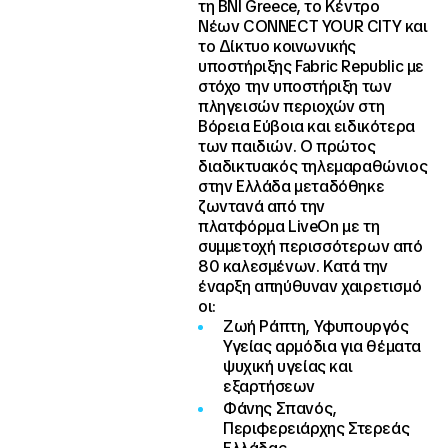
τη BNI Greece, το Κέντρο
Νέων CONNECT YOUR CITY και
το Δίκτυο κοινωνικής
υποστήριξης Fabric Republic με
στόχο την υποστήριξη των
πληγεισών περιοχών στη
Βόρεια Εύβοια και ειδικότερα
των παιδιών. Ο πρώτος
διαδικτυακός τηλεμαραθώνιος
στην Ελλάδα μεταδόθηκε
ζωντανά από την
πλατφόρμα LiveOn με τη
συμμετοχή περισσότερων από
80 καλεσμένων. Κατά την
έναρξη απηύθυναν χαιρετισμό
οι:
​Ζωή Ράπτη, Υφυπουργός
Υγείας αρμόδια για θέματα
ψυχική υγείας και
εξαρτήσεων
Φάνης Σπανός,
Περιφερειάρχης Στερεάς