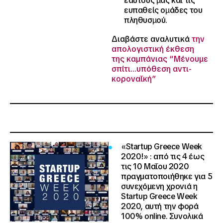
εαυτούς µας και τις
ευπαθείς οµάδες του
πληθυσµού.
Διαβάστε αναλυτικά
τ
ην
απολογιστική έκθεση
της καμπάνιας “Μένουμε
σπίτι…υπόθεση αντι-
κοροναΐκή”
«Startup Greece Week
2020!»
: από τις 4 έως
τις 10 Μαΐου 2020
πραγματοποιήθηκε για 5
συνεχόμενη χρονιά η
Startup Greece Week
2020, αυτή την φορά
100% online. Συνολικά