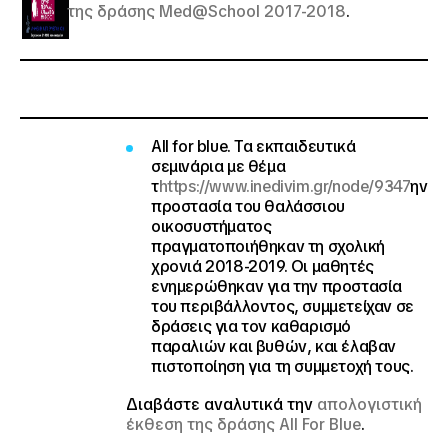
της δράσης Med@School 2017-2018
.
All for blue
. Τα εκπαιδευτικά
σεμινάρια με θέμα
τ
https://www.inedivim.gr/node/9347
ην
προστασία του θαλάσσιου
οικοσυστήματος
πραγματοποιήθηκαν τη σχολική
χρονιά 2018-2019. Οι μαθητές
ενημερώθηκαν για την προστασία
του περιβάλλοντος, συμμετείχαν σε
δράσεις για τον καθαρισμό
παραλιών και βυθών, και έλαβαν
πιστοποίηση για τη συμμετοχή τους.
Διαβάστε αναλυτικά την
απολογιστική
έκθεση της δράσης All For Blue
.