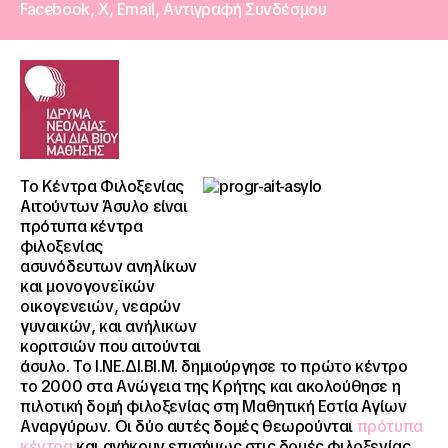
Facebook,
X,
Email,
Αντιγραφή Συνδέσμου
Το Κέντρα Φιλοξενίας
Αιτούντων Άσυλο είναι
πρότυπα κέντρα
φιλοξενίας
ασυνόδευτων ανηλίκων
και μονογονεϊκών
οικογενειών, νεαρών
γυναικών, και ανήλικων
κοριτσιών που αιτούνται
άσυλο. Το Ι.ΝΕ.ΔΙ.ΒΙ.Μ. δημιούργησε το πρώτο κέντρο
το 2000 στα Ανώγεια της Κρήτης και ακολούθησε η
πιλοτική δομή φιλοξενίας στη Μαθητική Εστία Αγίων
Αναργύρων. Οι δύο αυτές δομές θεωρούνται
πρότυπα
κέντρα
και ανήκουν επισήμως στις δομές φιλοξενίας