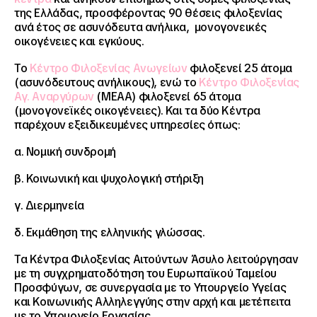
της Ελλάδας, προσφέροντας 90 θέσεις φιλοξενίας
ανά έτος σε ασυνόδευτα ανήλικα, μονογονεικές
οικογένειες και εγκύους.
Το
Κέντρο Φιλοξενίας Ανωγείων
φιλοξενεί 25 άτομα
(ασυνόδευτους ανήλικους), ενώ το
Κέντρο Φιλοξενίας
Αγ. Αναργύρων
(ΜΕΑΑ) φιλοξενεί 65 άτομα
(μονογονεϊκές οικογένειες). Και τα δύο Κέντρα
παρέχουν εξειδικευμένες υπηρεσίες όπως:
α. Νομική συνδρομή
β. Κοινωνική και ψυχολογική στήριξη
γ. Διερμηνεία
δ. Εκμάθηση της ελληνικής γλώσσας.
Τα Κέντρα Φιλοξενίας Αιτούντων Άσυλο λειτούργησαν
με τη συγχρηματοδότηση του Ευρωπαϊκού Ταμείου
Προσφύγων, σε συνεργασία με το Υπουργείο Υγείας
και Κοινωνικής Αλληλεγγύης στην αρχή και μετέπειτα
με το Υπουργείο Εργασίας.