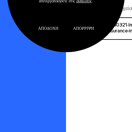
απενεργοποιήσετε στις
ρυθμίσεις
.
Σχετικά Αρχεία
20140321-Im
ΑΠΟΔΟΧΉ
ΑΠΌΡΡΙΨΗ
Assurance-in