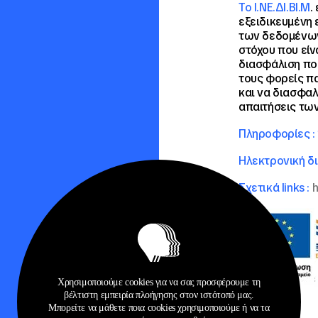
Το Ι.ΝΕ.ΔΙ.ΒΙ.Μ
.
εξειδικευμένη 
των δεδομένων
στόχου που είν
διασφάλιση ποι
τους φορείς π
και να διασφαλ
απαιτήσεις τω
Πληροφορίες :
Ηλεκτρονική δ
Σχετικά links :
h
Χρησιμοποιούμε cookies για να σας προσφέρουμε τη
βέλτιστη εμπειρία πλοήγησης στον ιστότοπό μας.
Μπορείτε να μάθετε ποια cookies χρησιμοποιούμε ή να τα