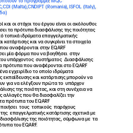
οποιούν
το
πρόγραμμα
:
M
QC
CDI (Malta),CNDIPT (Romania), ISFOL (Italy),
δα)
ί και οι στόχοι του έργου είναι οι ακόλουθοι:
άσει τα πρότυπα διασφάλισης της ποιότητας
πό τοπικά ιδρύματα επαγγελματικής
ι κατάρτισης και να συγκρίνει τα στοιχεία
α που αναφέρονται στην EQARF
σει μία φόρμα που να βοηθήσει στην
του υπάρχοντος συστήματος Διασφάλισης
τα πρότυπα που αναφέρονται στο EQARF
 ένα εγχειρίδιο το οποίο ιδρύματα
ς εκπαίδευσης και κατάρτισης μπορούν να
υν για να ελέγξουν πρώτα το υπάρχον
λισης της ποιότητας, και στη συνέχεια να
ς αλλαγές που θα διασφαλίζει την
 τα πρότυπα του EQARF
οποιήσει τους τοπικούς παρόχους
της επαγγελματικής κατάρτισης σχετικά με
ς διασφάλισης της ποιότητας, σύμφωνα με τα
τυπα του EQARF.