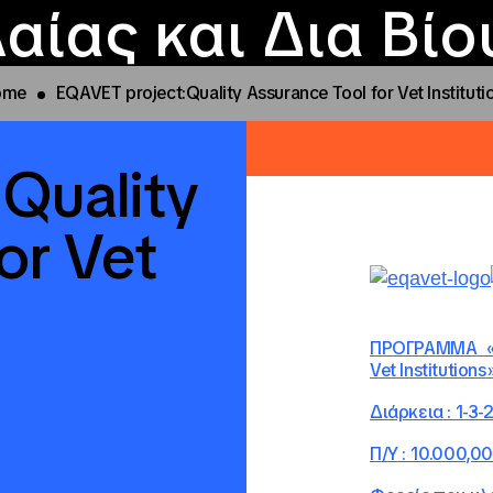
Επικοινωνία
Νέα
αραχώρηση αιγίδ
Φοιτητικές Εστίε
γράμματα και δρά
Το ΙΝΕΔΙΒΙΜ
αίας και Δια Βί
ome
EQAVET project:Quality Assurance Tool for Vet Instituti
Quality
or Vet
ΠΡΟΓΡΑΜΜΑ
Vet Institutions
Διάρκεια
: 1-3-
Π
/
Υ
: 10.000,00