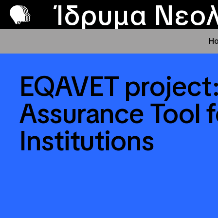
Π
Προ
Ίδρυμα Νεολ
H
EQAVET project:
Assurance Tool f
Institutions