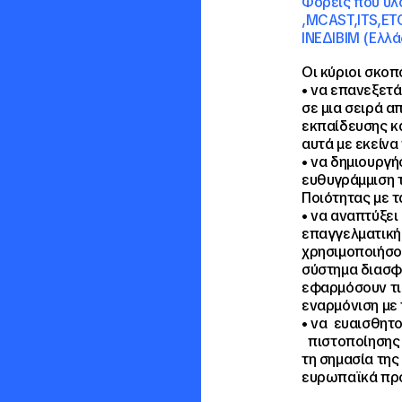
Φορείς
που
υλ
,MCAST,ITS,ETC,
ΙΝΕΔΙΒΙΜ
(
Ελλά
Οι κύριοι σκοπο
• να επανεξετ
σε μια σειρά α
εκπαίδευσης κα
αυτά με εκείν
• να δημιουργή
ευθυγράμμιση 
Ποιότητας με 
• να αναπτύξει
επαγγελματική
χρησιμοποιήσο
σύστημα διασφά
εφαρμόσουν τι
εναρμόνιση με
• να ευαισθητ
πιστοποίησης 
τη σημασία τη
ευρωπαϊκά πρό