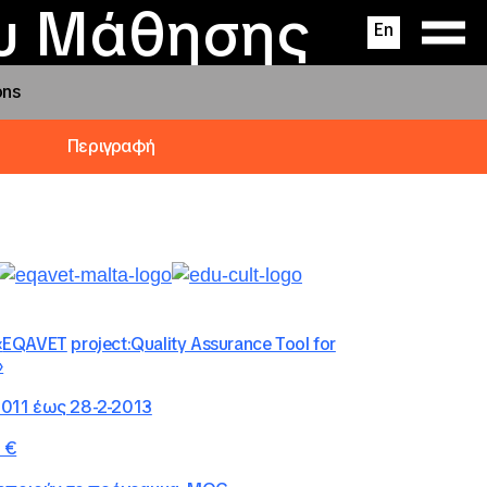
ας
ς
σεις
ου Μάθησης
En
ons
Περιγραφή
«
EQAVET
project:Quality Assurance Tool for
»
2011
έως
28-2-2013
 €