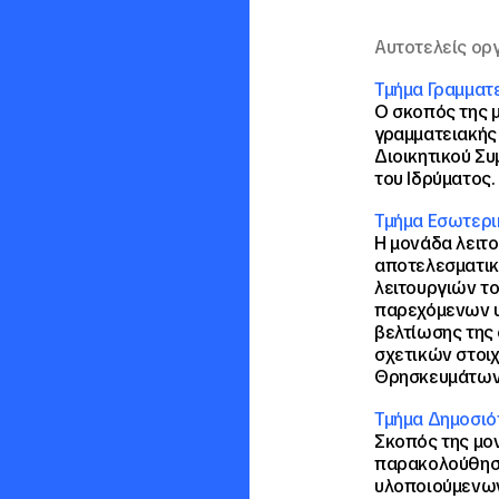
Αυτοτελείς ορ
Τμήμα Γραμματε
Ο σκοπός της 
γραμματειακής 
Διοικητικού Συ
του Ιδρύματος.
Τμήμα Εσωτερι
Η μονάδα λειτ
αποτελεσματικ
λειτουργιών το
παρεχόμενων 
βελτίωσης της 
σχετικών στοιχ
Θρησκευμάτων 
Τμήμα Δημοσιό
Σκοπός της μον
παρακολούθησ
υλοποιούμενων