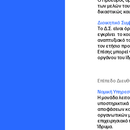
Ο Πρόεδρος ορ
των μελών του
δικαστικώς κα
Διοικητικό Συμ
Το Δ.Σ. είναι 
εγκρίνει το κο
αναπτυξιακό το
τον ετήσιο προ
Επίσης μπορεί 
οργάνου του Ι
Επίπεδο Διευ
Νομική Υπηρεσ
Η μονάδα λειτο
υποστηρικτικά
αποφάσεων και
οργανωτικών μ
επιχειρησιακό 
Ίδρυμα.