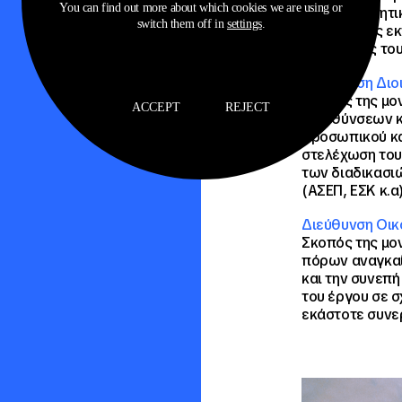
You can find out more about which cookies we are using or
δομών φοιτητικ
switch them off in
settings
.
ανάγκες της εκ
περιουσίας του
Διεύθυνση Διο
Σκοπός της μον
ACCEPT
REJECT
Διευθύνσεων κ
προσωπικού κα
στελέχωση του
των διαδικασι
(ΑΣΕΠ, ΕΣΚ κ.α)
Διεύθυνση Οικ
Σκοπός της μον
πόρων αναγκαίω
και την συνεπή
του έργου σε σ
εκάστοτε συνε