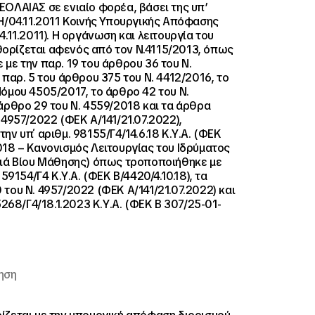
ΟΛΑΙΑΣ σε ενιαίο φορέα, βάσει της υπ’
Η/04.11.2011 Κοινής Υπουργικής Απόφασης
4.11.2011). Η οργάνωση και λειτουργία του
καθορίζεται αφενός από τον N.4115/2013, όπως
με την παρ. 19 του άρθρου 36 του Ν.
 παρ. 5 του άρθρου 375 του Ν. 4412/2016, το
όμου 4505/2017, το άρθρο 42 του Ν.
άρθρο 29 του Ν. 4559/2018 και τα άρθρα
 4957/2022 (ΦΕΚ Α/141/21.07.2022),
ην υπ΄ αριθμ. 98155/Γ4/14.6.18 Κ.Υ.Α. (ΦΕΚ
18 – Κανονισμός Λειτουργίας του Ιδρύματος
Διά Βίου Μάθησης) όπως τροποποιήθηκε με
159154/Γ4 Κ.Υ.Α. (ΦΕΚ Β/4420/4.10.18), τα
του Ν. 4957/2022 (ΦΕΚ Α/141/21.07.2022) και
 5268/Γ4/18.1.2023 Κ.Υ.Α. (ΦΕΚ Β 307/25-01-
ηση