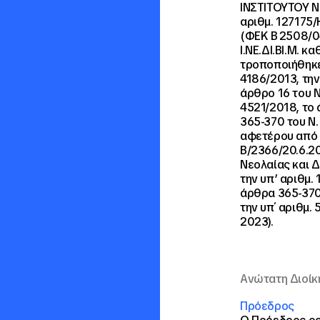
ΙΝΣΤΙΤΟΥΤΟΥ ΝΕ
αριθμ. 127175/
(ΦΕΚ Β΄ 2508/0
Ι.ΝΕ.ΔΙ.ΒΙ.Μ. 
τροποποιήθηκε 
4186/2013, την
άρθρο 16 του Ν
4521/2018, το 
365-370 του Ν.
αφετέρου από τ
Β/2366/20.6.20
Νεολαίας και 
την υπ’ αριθμ. 
άρθρα 365-370 
την υπ΄ αριθμ.
2023).
Ανώτατη Διοίκ
Πρόεδρος