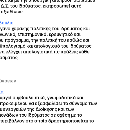
ίζεται με την υπουργική απόφαση διορισμού
 Δ.Σ. του Ιδρύματος, εκπροσωπεί αυτό
ι εξωδίκως.
βούλιο
όργανο χάραξης πολιτικής του Ιδρύματος και
ινωνικό, επιστημονικό, ερευνητικό και
υ πρόγραμμα, την πολιτική του καθώς και
ϋπολογισμό και απολογισμό του Ιδρύματος.
να ελέγχει απολογιστικά τις πράξεις κάθε
δρύματος
θύνσεων
ία
υργεί συμβουλευτικά, γνωμοδοτικά και
 προκειμένου να εξασφαλίσει το σύννομο των
 ενεργειών της Διοίκησης και των
ονάδων του Ιδρύματος σε σχέση με το
περιβάλλον στο οποίο δραστηριοποιείται το