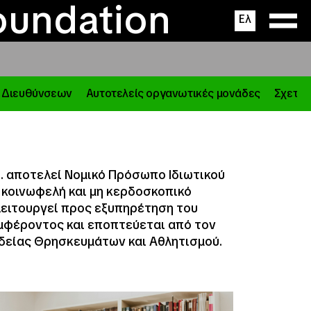
ΔΙ.ΒΙ.Μ.
ς
ons
oundation
Ελ
 Διευθύνσεων
Αυτοτελείς οργανωτικές μονάδες
Σχετικ
Ι.Μ. αποτελεί Νομικό Πρόσωπο Ιδιωτικού
ι κοινωφελή και μη κερδοσκοπικό
λειτουργεί προς εξυπηρέτηση του
μφέροντος και εποπτεύεται από τον
δείας Θρησκευμάτων και Αθλητισμού.