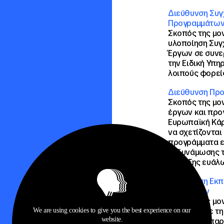
Διεύθυνση Συγ
Προγραμμάτω
Σκοπός της μον
υλοποίηση Συ
Έργων σε συνε
την Ειδική Υπη
λοιπούς φορεί
Διεύθυνση Προ
Σκοπός της μον
έργων και προ
Ευρωπαϊκή Κάρ
να σχετίζονται
προγράμματα ε
ενδυνάμωσης τ
στήριξης ευάλ
Διεύθυνση Εκπ
Υπηρεσιών
Σκοπός της μον
σχετικών με τη
We are using cookies to give you the best experience on our
website.
υλοποίηση παρ