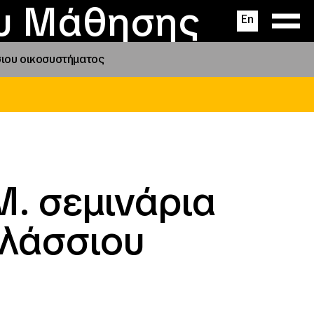
ας
ς
σεις
ου Μάθησης
En
σσιου οικοσυστήματος
.Μ. σεμινάρια
αλάσσιου