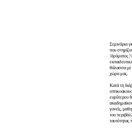
Σεμινάρια γ
που στηρίζο
Ι
δρύματος
Ν
εκπαιδευτικ
θάλασσα με 
χώρα μας.
Κατά τη διά
οπτικοακουσ
ευρύτερου θ
ακαδημαϊκού
γονείς, μαθη
του περιβάλλ
ταυτότητας 