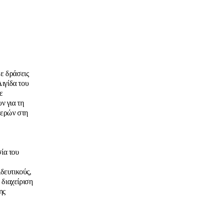
ε δράσεις
ιγίδα του
ε
ν για τη
νερών στη
ία του
δευτικούς,
 διαχείριση
ης