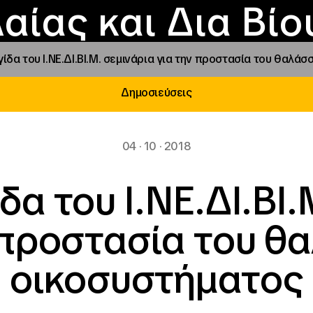
Επικοινωνία
Νέα
αραχώρηση αιγίδ
Φοιτητικές Εστίε
γράμματα και δρά
Το ΙΝΕΔΙΒΙΜ
αίας και Δια Βί
γίδα του Ι.ΝΕ.ΔΙ.ΒΙ.Μ. σεμινάρια για την προστασία του θαλά
Δημοσιεύσεις
04 · 10 · 2018
δα του Ι.ΝΕ.ΔΙ.ΒΙ
 προστασία του θ
οικοσυστήματος