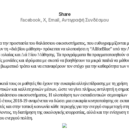
Share
Facebook,
X,
Email,
Αντιγραφή Συνδέσμου
ια την προστασία του θαλάσσιου οικοσυστήματος, που ευθυγραμμίζονται μ
υν τη «διά βίου μάθηση» πρόκειται να υλοποιήσει η
“
AllforBlue
”
υπό την Α
ε
ολαίας και
Δι
ά
Β
ίου
Μ
άθησης.
Τα προγράμματα θα πραγματοποιηθούν σ
ές μονάδες και ιδρύματα με σκοπό να βοηθήσουν τα μικρά παιδιά να μάθου
βιωματικό τρόπο και να επαναφέρουν τον στόχο για την καθαρότητα των 
ρκειά τους οι μαθητές θα έχουν την ευκαιρία αλληλεπίδρασης με τη χρήση
τικών και καλλιτεχνικών μέσων, ώστε να γίνει πλήρως αντιληπτή η σημασ
αλάσσιου οικοσυστήματος. Η υλοποίηση των εκπαιδευτικών σεμιναρίων
 έτους 2018-19 αναμένεται να δώσει μια ευκαιρία κινητοποίησης σε εκπαι
τές και στην τοπική κοινωνία κάθε περιοχής για την ενεργό συμμετοχή στη
οντος, τη διατήρηση της οικολογικής ισορροπίας, αλλά και την ενίσχυση τ
του ενεργού πολίτη.