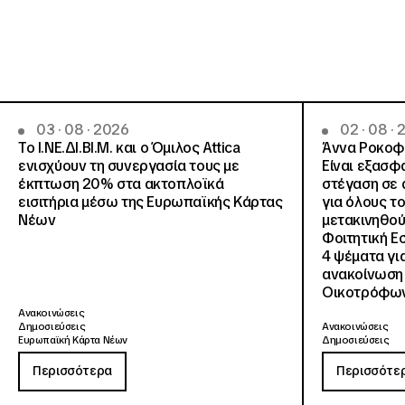
03 · 08 · 2026
02 · 08 ·
Το Ι.ΝΕ.ΔΙ.ΒΙ.Μ. και o Όμιλος Attica
Άννα Ροκοφύ
ενισχύουν τη συνεργασία τους με
Είναι εξασφ
έκπτωση 20% στα ακτοπλοϊκά
στέγαση σε ά
εισιτήρια μέσω της Ευρωπαϊκής Κάρτας
για όλους τ
Νέων
μετακινηθού
Φοιτητική Ε
4 ψέματα γι
ανακοίνωση
Οικοτρόφων
Ανακοινώσεις
Δημοσιεύσεις
Ανακοινώσεις
Ευρωπαϊκή Κάρτα Νέων
Δημοσιεύσεις
Περισσότερα
Περισσότε