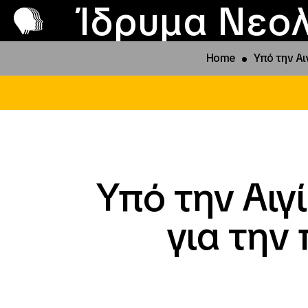
Π
Προ
Ίδρυμα Νεολ
Home
Υπό την Αι
Υπό την Αιγί
για την