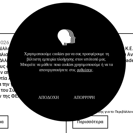
 2026
08 · 07 · 2026
λλου, Πρόεδρος ΙΝΕΔΙΒΙΜ:
Σημαντική Διάκριση του Κ.Ε.
αλισμένη η δωρεάν
Μητροπολιτικού Πάρκου Α
Χρησιμοποιούμε cookies για να σας προσφέρουμε τη
βέλτιστη εμπειρία πλοήγησης στον ιστότοπό μας.
λλες φοιτητικές εστίες ,
Τρίτσης στα Education Lead
Μπορείτε να μάθετε ποια cookies χρησιμοποιούμε ή να τα
ους φοιτητές που θα
2026
απενεργοποιήσετε στις
ρυθμίσεις
.
ν από την υπό ανακαίνιση
στία Αθηνών 4 αλήθειες και
α την γεμάτη ανακρίβειες
 του Συλλόγου
 της ΦΕΑ
ΑΠΟΔΟΧΉ
ΑΠΌΡΡΙΨΗ
Ανακοινώσεις
Δημοσιεύσεις
Κέντρα Εκπαίδευσης για το Περιβάλλον
ρα
Περισσότερα