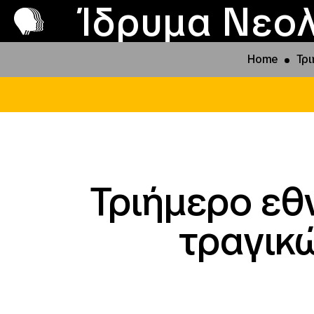
Π
Προ
Ίδρυμα Νεολ
Home
Τρι
Τριήμερο εθ
τραγικ