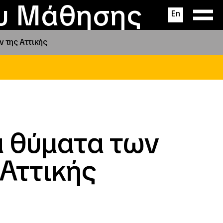
ας
ς
σεις
ου Μάθησης
En
 της Αττικής
α θύματα των
Αττικής