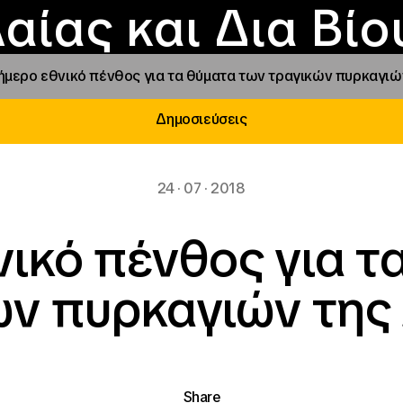
Επικοινωνία
Νέα
αραχώρηση αιγίδ
Φοιτητικές Εστίε
γράμματα και δρά
Το ΙΝΕΔΙΒΙΜ
αίας και Δια Βί
ήμερο εθνικό πένθος για τα θύματα των τραγικών πυρκαγιών
Δημοσιεύσεις
24 · 07 · 2018
νικό πένθος για τ
ών πυρκαγιών της 
Share