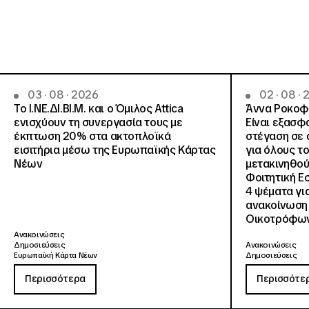
03 · 08 · 2026
02 · 08 ·
Το Ι.ΝΕ.ΔΙ.ΒΙ.Μ. και o Όμιλος Attica
Άννα Ροκοφύ
ενισχύουν τη συνεργασία τους με
Είναι εξασφ
έκπτωση 20% στα ακτοπλοϊκά
στέγαση σε ά
εισιτήρια μέσω της Ευρωπαϊκής Κάρτας
για όλους τ
Νέων
μετακινηθού
Φοιτητική Ε
4 ψέματα γι
ανακοίνωση
Οικοτρόφων
Ανακοινώσεις
Δημοσιεύσεις
Ανακοινώσεις
Ευρωπαϊκή Κάρτα Νέων
Δημοσιεύσεις
Περισσότερα
Περισσότε