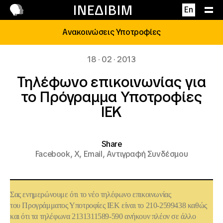
Επικοινωνία
ΙΝΕΔΙΒΙΜ
En
Ανακοινώσεις Υποτροφίες
18 · 02 · 2013
Τηλέφωνο επικοινωνίας για
το Πρόγραμμα Υποτροφίες
ΙΕΚ
Share
Facebook,
X,
Email,
Αντιγραφή Συνδέσμου
Σας ενημερώνουμε ότι το νέο τηλέφωνο επικοινωνίας
του Προγράμματος
Υποτροφίες ΙΕΚ
είναι το
210-2599438
καθώς
και ότι τα τηλέφωνα 2131311589-590 ανήκουν πλέον σε άλλο