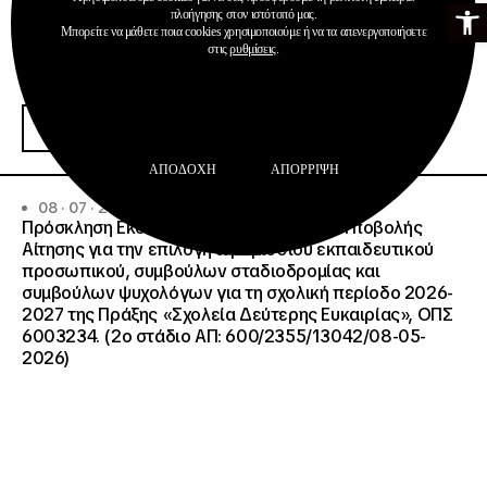
Ανοίξτε τη γ
πλοήγησης στον ιστότοπό μας.
Μπορείτε να μάθετε ποια cookies χρησιμοποιούμε ή να τα απενεργοποιήσετε
στις
ρυθμίσεις
.
Ανακοινώσεις
Διαχείριση & Λειτουργία Δημοσίων ΙΕΚ
Περισσότερα
ΑΠΟΔΟΧΉ
ΑΠΌΡΡΙΨΗ
08 · 07 · 2026
Πρόσκληση Εκδήλωσης Ενδιαφέροντος Υποβολής
Αίτησης για την επιλογή ωρομίσθιου εκπαιδευτικού
προσωπικού, συμβούλων σταδιοδρομίας και
συμβούλων ψυχολόγων για τη σχολική περίοδο 2026-
2027 της Πράξης «Σχολεία Δεύτερης Ευκαιρίας», ΟΠΣ
6003234. (2ο στάδιο ΑΠ: 600/2355/13042/08-05-
2026)