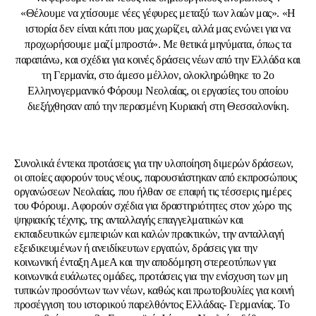
«Θέλουμε να χτίσουμε νέες γέφυρες μεταξύ των λαών μας». «Η
ιστορία δεν είναι κάτι που μας χωρίζει, αλλά μας ενώνει για να
προχωρήσουμε μαζί μπροστά». Με θετικά μηνύματα, όπως τα
παραπάνω, και σχέδια για κοινές δράσεις νέων από την Ελλάδα και
τη Γερμανία, στο άμεσο μέλλον, ολοκληρώθηκε το 2ο
Ελληνογερμανικό Φόρουμ Νεολαίας, οι εργασίες του οποίου
διεξήχθησαν από την περασμένη Κυριακή στη Θεσσαλονίκη.
Συνολικά έντεκα προτάσεις για την υλοποίηση διμερών δράσεων,
οι οποίες αφορούν τους νέους, παρουσιάστηκαν από εκπροσώπους
οργανώσεων Νεολαίας, που ήλθαν σε επαφή τις τέσσερις ημέρες
του Φόρουμ. Αφορούν σχέδια για δραστηριότητες στον χώρο της
ψηφιακής τέχνης, της ανταλλαγής επαγγελματικών και
εκπαιδευτικών εμπειριών και καλών πρακτικών, την ανταλλαγή
εξειδικευμένων ή ανειδίκευτων εργατών, δράσεις για την
κοινωνική ένταξη ΑμεΑ και την αποδόμηση στερεοτύπων για
κοινωνικά ευάλωτες ομάδες, προτάσεις για την ενίσχυση των μη
τυπικών προσόντων των νέων, καθώς και πρωτοβουλίες για κοινή
προσέγγιση του ιστορικού παρελθόντος Ελλάδας- Γερμανίας. Το