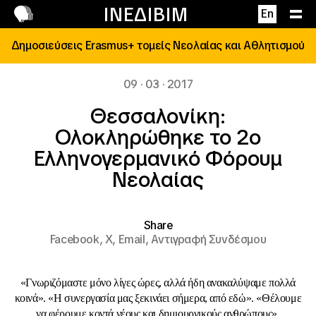
Επικοινωνία
ΙΝΕΔΙΒΙΜ
En
Δημοσιεύσεις Erasmus+ τομείς Νεολαίας και Αθλητισμού
09 · 03 · 2017
Θεσσαλονίκη:
Ολοκληρώθηκε το 2ο
Ελληνογερμανικό Φόρουμ
Νεολαίας
Share
Facebook,
X,
Email,
Αντιγραφή Συνδέσμου
«Γνωριζόμαστε μόνο λίγες ώρες, αλλά ήδη ανακαλύψαμε πολλά
κοινά». «Η συνεργασία μας ξεκινάει σήμερα, από εδώ». «Θέλουμε
να φέρουμε κοντά νέους και δημιουργικούς ανθρώπους».