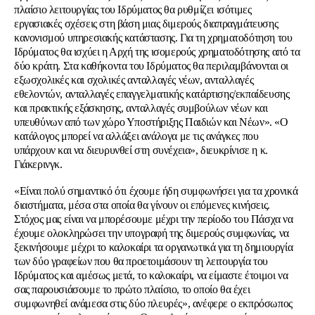
πλαίσιο λειτουργίας του Ιδρύματος θα ρυθμίζει ισότιμες
εργασιακές σχέσεις στη βάση μιας διμερούς διαπραγμάτευσης
κανονισμού υπηρεσιακής κατάστασης. Για τη χρηματοδότηση του
Ιδρύματος θα ισχύει η Αρχή της ισομερούς χρηματοδότησης από τα
δύο κράτη. Στα καθήκοντα του Ιδρύματος θα περιλαμβάνονται οι
εξωσχολικές και σχολικές ανταλλαγές νέων, ανταλλαγές
εθελοντών, ανταλλαγές επαγγελματικής κατάρτισης/εκπαίδευσης
και πρακτικής εξάσκησης, ανταλλαγές συμβούλων νέων και
υπευθύνων από των χώρο Υποστήριξης Παιδιών και Νέων». «Ο
κατάλογος μπορεί να αλλάξει ανάλογα με τις ανάγκες που
υπάρχουν και να διευρυνθεί στη συνέχεια», διευκρίνισε η κ.
Γιάκερινγκ.
«Είναι πολύ σημαντικό ότι έχουμε ήδη συμφωνήσει για τα χρονικά
διαστήματα, μέσα στα οποία θα γίνουν οι επόμενες κινήσεις.
Στόχος μας είναι να μπορέσουμε μέχρι την περίοδο του Πάσχα να
έχουμε ολοκληρώσει την υπογραφή της διμερούς συμφωνίας, να
ξεκινήσουμε μέχρι το καλοκαίρι τα οργανωτικά για τη δημιουργία
των δύο γραφείων που θα προετοιμάσουν τη λειτουργία του
Ιδρύματος και αμέσως μετά, το καλοκαίρι, να είμαστε έτοιμοι να
σας παρουσιάσουμε το πρώτο πλαίσιο, το οποίο θα έχει
συμφωνηθεί ανάμεσα στις δύο πλευρές», ανέφερε ο εκπρόσωπος