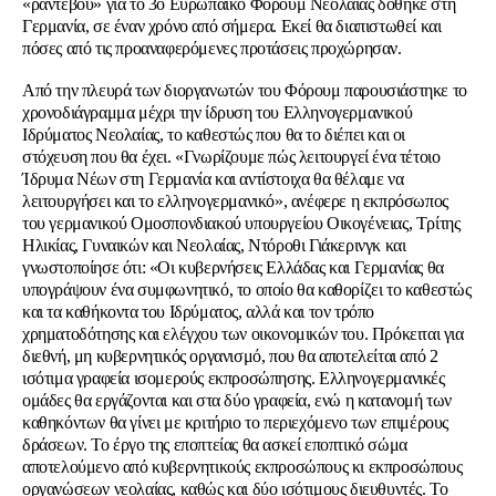
«ραντεβού» για το 3ο Ευρωπαϊκό Φόρουμ Νεολαίας δόθηκε στη
Γερμανία, σε έναν χρόνο από σήμερα. Εκεί θα διαπιστωθεί και
πόσες από τις προαναφερόμενες προτάσεις προχώρησαν.
Από την πλευρά των διοργανωτών του Φόρουμ παρουσιάστηκε το
χρονοδιάγραμμα μέχρι την ίδρυση του Ελληνογερμανικού
Ιδρύματος Νεολαίας, το καθεστώς που θα το διέπει και οι
στόχευση που θα έχει. «Γνωρίζουμε πώς λειτουργεί ένα τέτοιο
Ίδρυμα Νέων στη Γερμανία και αντίστοιχα θα θέλαμε να
λειτουργήσει και το ελληνογερμανικό», ανέφερε η εκπρόσωπος
του γερμανικού Ομοσπονδιακού υπουργείου Οικογένειας, Τρίτης
Ηλικίας, Γυναικών και Νεολαίας, Ντόροθι Γιάκερινγκ και
γνωστοποίησε ότι: «Οι κυβερνήσεις Ελλάδας και Γερμανίας θα
υπογράψουν ένα συμφωνητικό, το οποίο θα καθορίζει το καθεστώς
και τα καθήκοντα του Ιδρύματος, αλλά και τον τρόπο
χρηματοδότησης και ελέγχου των οικονομικών του. Πρόκειται για
διεθνή, μη κυβερνητικός οργανισμό, που θα αποτελείται από 2
ισότιμα γραφεία ισομερούς εκπροσώπησης. Ελληνογερμανικές
ομάδες θα εργάζονται και στα δύο γραφεία, ενώ η κατανομή των
καθηκόντων θα γίνει με κριτήριο το περιεχόμενο των επιμέρους
δράσεων. Το έργο της εποπτείας θα ασκεί εποπτικό σώμα
αποτελούμενο από κυβερνητικούς εκπροσώπους κι εκπροσώπους
οργανώσεων νεολαίας, καθώς και δύο ισότιμους διευθυντές. Το