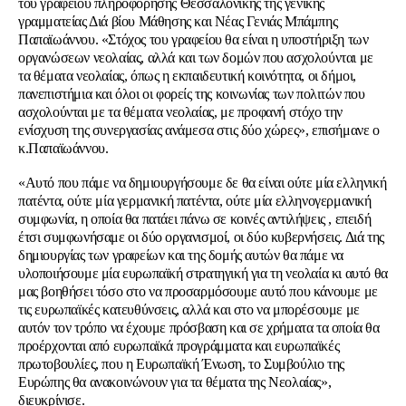
του γραφείου πληροφόρησης Θεσσαλονίκης της γενικής
γραμματείας Διά βίου Μάθησης και Νέας Γενιάς Μπάμπης
Παπαϊωάννου. «Στόχος του γραφείου θα είναι η υποστήριξη των
οργανώσεων νεολαίας, αλλά και των δομών που ασχολούνται με
τα θέματα νεολαίας, όπως η εκπαιδευτική κοινότητα, οι δήμοι,
πανεπιστήμια και όλοι οι φορείς της κοινωνίας των πολιτών που
ασχολούνται με τα θέματα νεολαίας, με προφανή στόχο την
ενίσχυση της συνεργασίας ανάμεσα στις δύο χώρες», επισήμανε ο
κ.Παπαϊωάννου.
«Αυτό που πάμε να δημιουργήσουμε δε θα είναι ούτε μία ελληνική
πατέντα, ούτε μία γερμανική πατέντα, ούτε μία ελληνογερμανική
συμφωνία, η οποία θα πατάει πάνω σε κοινές αντιλήψεις , επειδή
έτσι συμφωνήσαμε οι δύο οργανισμοί, οι δύο κυβερνήσεις. Διά της
δημιουργίας των γραφείων και της δομής αυτών θα πάμε να
υλοποιήσουμε μία ευρωπαϊκή στρατηγική για τη νεολαία κι αυτό θα
μας βοηθήσει τόσο στο να προσαρμόσουμε αυτό που κάνουμε με
τις ευρωπαϊκές κατευθύνσεις, αλλά και στο να μπορέσουμε με
αυτόν τον τρόπο να έχουμε πρόσβαση και σε χρήματα τα οποία θα
προέρχονται από ευρωπαϊκά προγράμματα και ευρωπαϊκές
πρωτοβουλίες, που η Ευρωπαϊκή Ένωση, το Συμβούλιο της
Ευρώπης θα ανακοινώνουν για τα θέματα της Νεολαίας»,
διευκρίνισε.