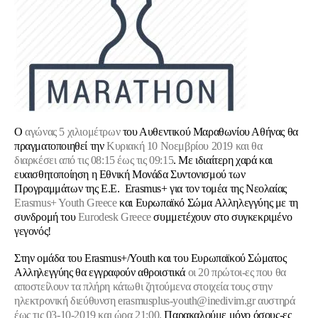
Ο
αγώνας 5 χιλιομέτρων
του Αυθεντικού Μαραθωνίου Αθήνας θα
πραγματοποιηθεί την
Κυριακή 10 Νοεμβρίου 2019 και θα
διαρκέ
σει από τις 08:15 έως τις 09:15
. Με ιδιαίτερη χαρά και
ευαισθητοποίηση η Εθνική Μονάδα Συντονισμού των
Προγραμμάτων της Ε.Ε. Erasmus+ για τον τομέα της Νεολαίας
Erasmus+ Youth Greece
και Ευρωπαϊκό Σώμα Αλληλεγγύης με τη
συνδρομή του
Eurodesk Greece
συμμετέχουν στο συγκεκριμένο
γεγονός!
Στην ομάδα του Erasmus+/Youth και του Eυρωπαϊκού Σώματος
Αλληλεγγύης θα εγγραφούν αθροιστικά
οι 20 πρώτοι-ες που θα
αποστείλουν τα πλήρη κάτωθι ζητούμενα στοιχεία τους στην
ηλεκτρονική διεύθυνση
erasmusplus-
youth@
inedivim.
gr
αυστηρά
έως τις 03-10-2019 και ώρα 21:00.
Παρακαλούμε μόνο όσους-ες