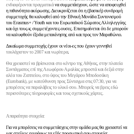
ενδιαφέρονται πραγματικά
να συμμετάσχουν, ώστε να αποφευχθεί
η πιθανότητα ακύρωσης. Διευκρινίζεται ότι η (βασική) συνδρομή
συμμετοχής θα καλυφθεί από την Εθνική Μονάδα Συντονισμού
του Erasmus+ / Youth και του Ευρωπαϊκού Σώματος Αλληλεγγύης
και όχι τους-ις συμμετέχοντες-ουσες. Επισημαίνεται ότι δε μπορούν
να καλυφθούν έξοδα μετακίνησης από και προς τον Μαραθώνιο.
Δικαίωμα συμμετοχής έχουν οι νέοι-ες που έχουν γεννηθεί
τουλάχιστον το 2007 και νωρίτερα
.
Θα χρειαστεί να βρίσκεσαι στο κέντρο της Αθήνας, στην πλατεία
Συντάγματος επί της Λεωφόρου Αμαλίας
μπροστά και δεξιά στην
αλέα του Ζαππείου, στο ύψος του Μεγάρου Μποδοσάκη
(Eurobank), με κατεύθυνση προς Σύνταγμα
στις 07:30, για να
μπορέσεις να παραλάβεις το υλικό σου. Μπορείς να βρεις
εδώ
περισσότερες πληροφορίες και τους σχετικούς χάρτες.
Απαραίτητα στοιχεία:
Για να μπορέσεις να συμμετάσχεις στην ομάδα μας θα χρειαστεί να
μας στείλεις εγγράφως τα εξής προσωπικά σου στοιχεία: