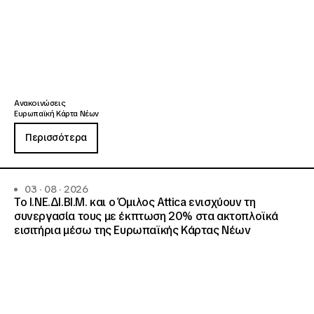
Ανακοινώσεις
Ευρωπαϊκή Κάρτα Νέων
Περισσότερα
03 · 08 · 2026
Το Ι.ΝΕ.ΔΙ.ΒΙ.Μ. και o Όμιλος Attica ενισχύουν τη
συνεργασία τους με έκπτωση 20% στα ακτοπλοϊκά
εισιτήρια μέσω της Ευρωπαϊκής Κάρτας Νέων