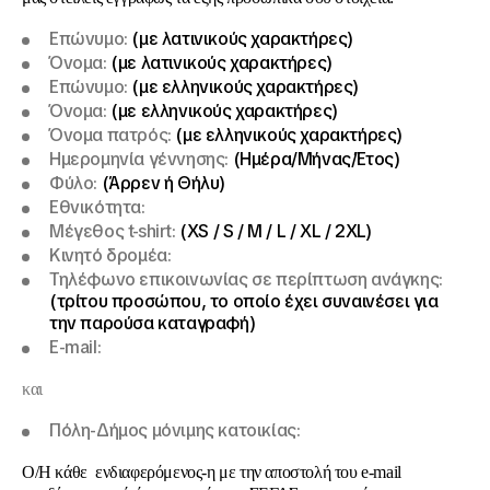
Επώνυμο:
(με λατινικούς χαρακτήρες)
Όνομα:
(με λατινικούς χαρακτήρες)
Επώνυμο:
(με ελληνικούς χαρακτήρες)
Όνομα:
(με ελληνικούς χαρακτήρες)
Όνομα πατρός:
(με ελληνικούς χαρακτήρες)
Ημερομηνία γέννησης:
(Ημέρα/Μήνας/Έτος)
Φύλο:
(Άρρεν ή Θήλυ)
Εθνικότητα:
Μέγεθος
t-shirt:
(XS / S / M / L / XL / 2XL)
Κινητό δρομέα:
Τηλέφωνο επικοινωνίας σε περίπτωση ανάγκης:
(τρίτου προσώπου, το οποίο έχει συναινέσει για
την παρούσα καταγραφή)
Ε-
mail:
και
Πόλη-Δήμος μόνιμης κατοικίας:
Ο/Η κάθε ενδιαφερόμενος-η με την αποστολή του e-mail