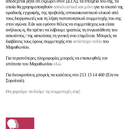
αποδέχεται ρητά ότι εκχωρεί στον ΣΕΓΑΣ τα στοιχεία του-της, τα
οποία θα χρησιμοποιηθούν
αποκλειστικά και μόνο
για το σκοπό της
ομαδικής εγγραφής, της προβολής οπτικοακουστικού υλικού από
τους διοργανωτές και τη λήψη πιστοποιητικού συμμετοχής του-της
στον αγώνα. Εάν και εφόσον θέλεις να συμμετάσχεις και είσαι
ανήλικος-η, θα πρέπει να λάβουμε γραπτώς τη συγκατάθεση του
ασκούντος / της ασκούσας τη γονική σου επιμέλεια. Μπορείς να
διαβάσεις τους όρους συμμετοχής στο
αντίστοιχο πεδίο
του
Μαραθωνίου.
Για περισσότερες πληροφορίες μπορείς να επισκεφθείς τον
ιστότοπο του Μαραθωνίου
εδώ.
Για διευκρινίσεις μπορείς να καλέσεις στο 213 13 14 460 (Έλενα
Σορολιού).
Θα χαρούμε να δούμε τις συμμετοχές σας!