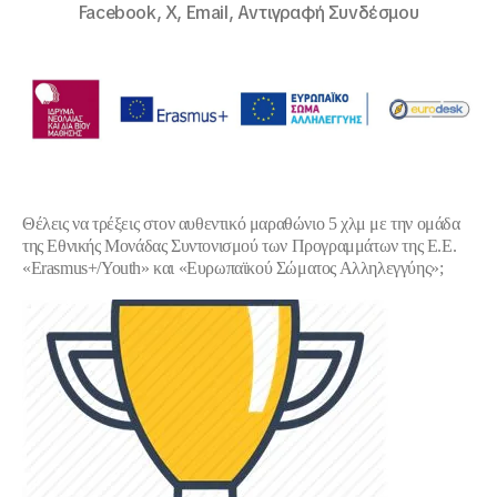
Facebook,
X,
Email,
Αντιγραφή Συνδέσμου
Θέλεις να τρέξεις στον αυθεντικό μαραθώνιο 5 χλμ με την ομάδα
της Εθνικής Μονάδας Συντονισμού των Προγραμμάτων της Ε.Ε.
«
Erasmus
+/
Youth
» και «
E
υρωπαϊκού Σώματος Αλληλεγγύης»;