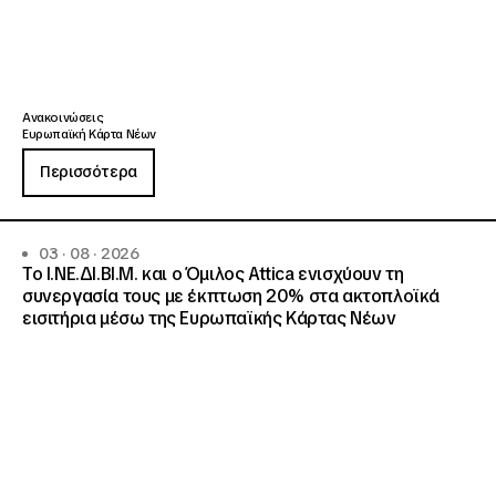
Ανακοινώσεις
Ευρωπαϊκή Κάρτα Νέων
Περισσότερα
03 · 08 · 2026
Το Ι.ΝΕ.ΔΙ.ΒΙ.Μ. και o Όμιλος Attica ενισχύουν τη
συνεργασία τους με έκπτωση 20% στα ακτοπλοϊκά
εισιτήρια μέσω της Ευρωπαϊκής Κάρτας Νέων