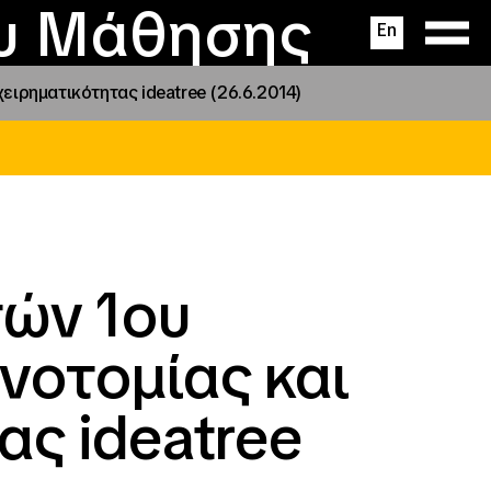
ας
ς
σεις
ου Μάθησης
En
ιρηματικότητας ideatree (26.6.2014)
τών 1ου
νοτομίας και
ας ideatree