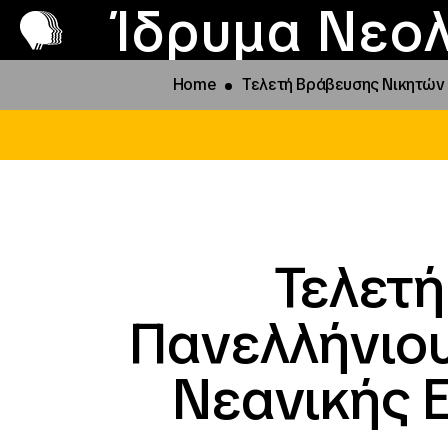
Π
Προ
Ίδρυμα Νεολ
Home
Τελετή Βράβευσης Νικητών 1
Τελετή
Πανελλήνιου
Νεανικής Ε