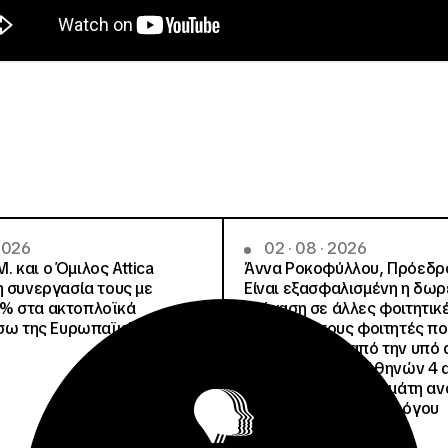
 2026
02 · 08 · 2026
.Μ. και o Όμιλος Attica
Άννα Ροκοφύλλου, Πρόεδρο
η συνεργασία τους με
Είναι εξασφαλισμένη η δω
% στα ακτοπλοϊκά
στέγαση σε άλλες φοιτητικέ
έσω της Ευρωπαϊκής Κάρτας
για όλους τους φοιτητές π
μετακινηθούν από την υπό 
Φοιτητική Εστία Αθηνών 4 
4 ψέματα για την γεμάτη αν
ανακοίνωση του Συλλόγου
Οικοτρόφων της ΦΕΑ