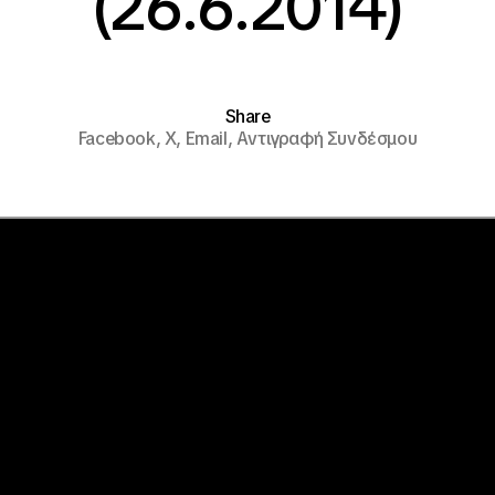
(26.6.2014)
Share
Facebook,
X,
Email,
Αντιγραφή Συνδέσμου