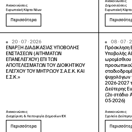
Ανακοινώσεις
Ανακοινώσεις
Δημοσιεύσεις
Ευρωπαϊκή Κάρτα Νέων
Ευρωπαϊκή Κάρτα
Περισσότερα
Περισσότε
20 · 07 · 2026
08 · 07 ·
ΕΝΑΡΞΗ ΔΙΑΔΙΚΑΣΙΑΣ ΥΠΟΒΟΛΗΣ
Πρόσκληση 
ΕΝΣΤΑΣΕΩΝ (ΑΙΤΗΜΑΤΩΝ
Υποβολής Αί
ΕΠΑΝΕΛΕΓΧΟΥ) ΕΠΙ ΤΩΝ
ωρομίσθιου 
ΑΠΟΤΕΛΕΣΜΑΤΩΝ ΤΟΥ ΔΙΟΙΚΗΤΙΚΟΥ
προσωπικού
ΕΛΕΓΧΟΥ ΤΟΥ ΜΗΤΡΩΟΥ Σ.Α.Ε.Κ. ΚΑΙ
σταδιοδρομ
Ε.Σ.Κ.»
ψυχολόγων γ
2026-2027 τ
Δεύτερης Ευ
(2ο στάδιο 
05-2026)
Ανακοινώσεις
Ανακοινώσεις
Διαχείριση & Λειτουργία Δημοσίων ΙΕΚ
Σχολεία Δεύτερης
Περισσότερα
Περισσότε