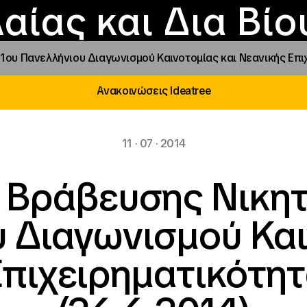
Επικοινωνία
Νέα
αραχώρηση αιγίδ
Φοιτητικές Εστίε
γράμματα και δρά
Το ΙΝΕΔΙΒΙΜ
αίας και Δια Βί
ου Πανελλήνιου Διαγωνισμού Καινοτομίας και Νεανικής Επιχε
Ανακοινώσεις Ideatree
11 · 07 · 2014
 Βράβευσης Νικη
 Διαγωνισμού Και
πιχειρηματικότητ