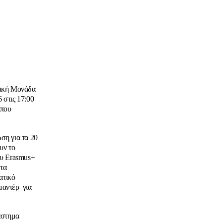
νική Μονάδα
 στις 17:00
 που
ση για τα 20
υν το
ου Erasmus+
ατα
ατικό
μαντέρ για
άστημα