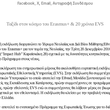
Facebook,
X,
Email,
Αντιγραφή Συνδέσμου
Ταξίδι στον κόσμο του Erasmus+ & 20 χρόνια EVS
ή εκδήλωση διοργανώνει το Ίδρυμα Νεολαίας και Διά Βίου Μάθησης/Εθ
 του Erasmus+ για τον τομέα της Νεολαίας,
την Τρίτη 20 Δεκεμβρίου 2016
(‘’
Impact Hub
’’ Καραϊσκάκη 28)
σχετικά με τις δυνατότητες κινητικότητας
το Πρόγραμμα στους νέους.
οκλήρωση του ενημερωτικού μέρους θα ακολουθήσει εορταστική εκδήλω
Ευρωπαϊκής Εθελοντικής Υπηρεσίας (ΕVS). Στην εκδήλωση θα συμμετέχο
ικών Υποτροφιών το οποίο αποτελεί την Εθνική Μονάδα Συντονισμού τ
μείς της Εκπαίδευσης και Κατάρτισης, πρώην συμμετέχοντες σε προγράμμ
ας, πρώην εθελοντές EVS ενώ οι συμμετέχοντες θα λάβουν μέρος σε βιωμ
χετικά με τον εθελοντισμό. Η εκδήλωση θα κλείσει με την προβολή ντοκι
ν Ελλάδα.
 αποτελεί το ενοποιημένο Πρόγραμμα της Ευρωπαϊκής Ένωσης για το δι