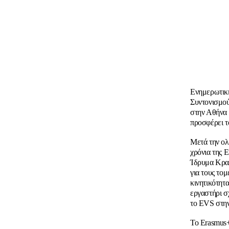
Ενημερωτικ
Συντονισμού
στην Αθήνα
προσφέρει 
Μετά την ολ
χρόνια της 
Ίδρυμα Κρατ
για τους το
κινητικότητ
εργαστήρι σ
το EVS στη
Το Erasmus+