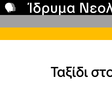
Π
Προ
Ίδρυμα Νεολ
Ταξίδι στ