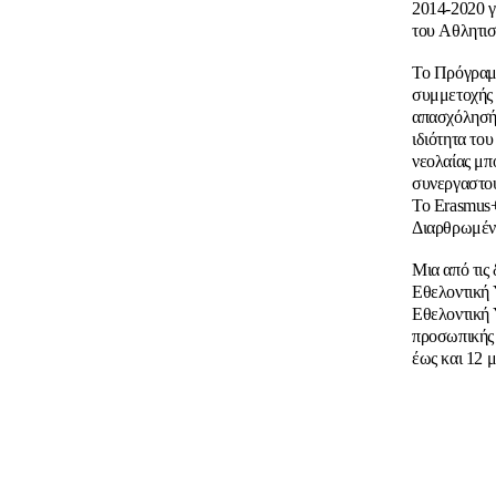
2014-2020 γι
του Aθλητι
Το Πρόγραμμ
συμμετοχής τ
απασχόλησής
ιδιότητα το
νεολαίας μπ
συνεργαστού
Το Erasmus+
Διαρθρωμένο
Μια από τις
Εθελοντική 
Εθελοντική 
προσωπικής 
έως και 12 