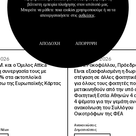
βέλτιστη εμπειρία πλοήγησης στον ιστότοπό μας.
Σχετικά Αρχεία
Μπορείτε να μάθετε ποια cookies χρησιμοποιούμε ή να τα
απενεργοποιήσετε στις
ρυθμίσεις
.
ΑΠΟΔΟΧΉ
ΑΠΌΡΡΙΨΗ
 2026
02 · 08 · 2026
.Μ. και o Όμιλος Attica
Άννα Ροκοφύλλου, Πρόεδρο
η συνεργασία τους με
Είναι εξασφαλισμένη η δω
% στα ακτοπλοϊκά
στέγαση σε άλλες φοιτητικέ
έσω της Ευρωπαϊκής Κάρτας
για όλους τους φοιτητές π
μετακινηθούν από την υπό 
Φοιτητική Εστία Αθηνών 4 
4 ψέματα για την γεμάτη αν
ανακοίνωση του Συλλόγου
Οικοτρόφων της ΦΕΑ
Ανακοινώσεις
 Νέων
Δημοσιεύσεις