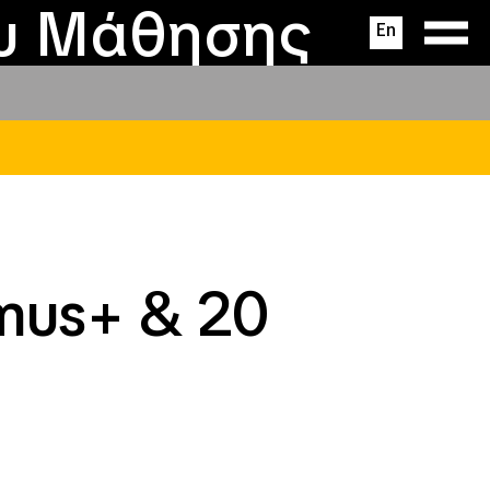
ας
ς
σεις
ου Μάθησης
En
smus+ & 20