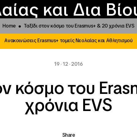
Επικοινωνία
Νέα
αραχώρηση αιγίδ
Φοιτητικές Εστίε
γράμματα και δρά
Το ΙΝΕΔΙΒΙΜ
αίας και Δια Βί
Home
Ταξίδι στον κόσμο του Erasmus+ & 20 χρόνια EVS
Ανακοινώσεις Erasmus+ τομείς Νεολαίας και Αθλητισμού
19 · 12 · 2016
ον κόσμο του Era
χρόνια EVS
Share