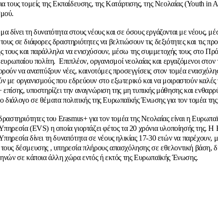
α τους τομείς της Eκπαίδευσης, της Kατάρτισης, της Nεολαίας (Youth in A
σμού.
α δίνει τη δυνατότητα στους νέους και σε όσους εργάζονται με νέους, μέ
ους σε διάφορες δραστηριότητες να βελτιώσουν τις δεξιότητες και τις προ
 τους και παράλληλα να ενισχύσουν, μέσω της συμμετοχής τους στο Πρ
υ ευρωπαίου πολίτη. Επιπλέον, οργανισμοί νεολαίας και εργαζόμενοι στον 
ορούν να αναπτύξουν νέες, καινοτόμες προσεγγίσεις στον τομέα ενασχόλησ
ν με οργανισμούς που εδρεύουν στο εξωτερικό και να μοιραστούν καλές 
 επίσης, υποστηρίζει την αναγνώριση της μη τυπικής μάθησης και ενθαρρύ
 διάλογο σε θέματα πολιτικής της Ευρωπαϊκής Ένωσης για τον τομέα της
 δραστηριότητες του Erasmus+ για τον τομέα της Νεολαίας είναι η Ευρωπα
Υπηρεσία (EVS) η οποία γιορτάζει φέτος τα 20 χρόνια υλοποίησής της. Η
Υπηρεσία δίνει τη δυνατότητα σε νέους ηλικίας 17-30 ετών να παρέχουν, 
τους δέσμευσης , υπηρεσία πλήρους απασχόλησης σε εθελοντική βάση, δ
μηνών σε κάποια άλλη χώρα εντός ή εκτός της Ευρωπαϊκής Ένωσης.