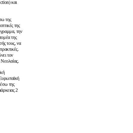
ction) και
σω της
οπτικές της
όγραμμα, την
τομέα της
ής τους, να
πρακτικές.
νει τον
 Νεολαίας.
ϊκή
 Ευρωπαϊκή
μέσω της
ιάρκειας 2