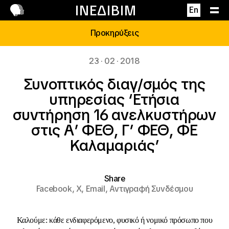
Επικοινωνία
ΙΝΕΔΙΒΙΜ
En
Προκηρύξεις
23 · 02 · 2018
Συνοπτικός διαγ/σμός της
υπηρεσίας ‘Ετήσια
συντήρηση 16 ανελκυστήρων
στις Α’ ΦΕΘ, Γ’ ΦΕΘ, ΦΕ
Καλαμαριάς’
Share
Facebook,
X,
Email,
Αντιγραφή Συνδέσμου
Καλούμε: κάθε ενδιαφερόμενο, φυσικό ή νομικό πρόσωπο που