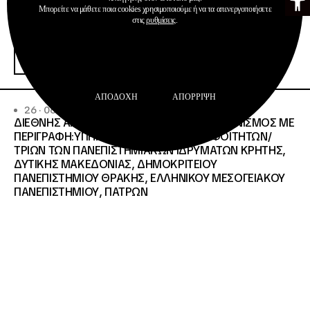
Μπορείτε να μάθετε ποια cookies χρησιμοποιούμε ή να τα απενεργοποιήσετε
στις
ρυθμίσεις
.
Προκηρύξεις
Περισσότερα
ΑΠΟΔΟΧΉ
ΑΠΌΡΡΙΨΗ
26 · 06 · 2026
ΔΙΕΘΝΗΣ ΑΝΟΙΧΤΟΣ ΗΛΕΚΤΡΟΝΙΚΟΣ ΔΙΑΓΩΝΙΣΜΟΣ ΜΕ
ΠΕΡΙΓΡΑΦΗ:ΥΠΗΡΕΣΙΕΣ ΣΤΕΓΑΣΗΣ ΤΩΝ ΦΟΙΤΗΤΩΝ/
ΤΡΙΩΝ ΤΩΝ ΠΑΝΕΠΙΣΤΗΜΙΑΚΩΝ ΙΔΡΥΜΑΤΩΝ KΡΗΤΗΣ,
ΔΥΤΙΚΗΣ ΜΑΚΕΔΟΝΙΑΣ, ΔΗΜΟΚΡΙΤΕΙΟΥ
ΠΑΝΕΠΙΣΤΗΜΙΟΥ ΘΡΑΚΗΣ, ΕΛΛΗΝΙΚΟΥ ΜΕΣΟΓΕΙΑΚΟΥ
ΠΑΝΕΠΙΣΤΗΜΙΟΥ, ΠΑΤΡΩΝ