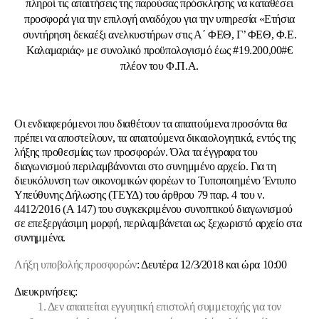
πληροί τις απαιτήσεις της παρούσας πρόσκλησης να καταθέσει
προσφορά για την επιλογή αναδόχου για την υπηρεσία «Ετήσια
συντήρηση δεκαέξι ανελκυστήρων στις Α΄ ΦΕΘ, Γ’ ΦΕΘ, Φ.Ε.
Καλαμαριάς» με συνολικό προϋπολογισμό έως #19.200,00#€
πλέον του Φ.Π.Α.
Οι ενδιαφερόμενοι που διαθέτουν τα απαιτούμενα προσόντα θα
πρέπει να αποστείλουν, τα απαιτούμενα δικαιολογητικά, εντός της
λήξης προθεσμίας των προσφορών. Όλα τα έγγραφα του
διαγωνισμού περιλαμβάνονται στο συνημμένο αρχείο. Για τη
διευκόλυνση των οικονομικών φορέων το Τυποποιημένο Έντυπο
Υπεύθυνης Δήλωσης (ΤΕΥΔ) του άρθρου 79 παρ. 4 του ν.
4412/2016 (Α 147) του συγκεκριμένου συνοπτικού διαγωνισμού
σε επεξεργάσιμη μορφή, περιλαμβάνεται ως ξεχωριστό αρχείο στα
συνημμένα.
Λήξη υποβολής προσφορών
: Δευτέρα 12/3/2018 και ώρα 10:00
Διευκρινήσεις:
1. Δεν απαιτείται εγγυητική επιστολή συμμετοχής για τον