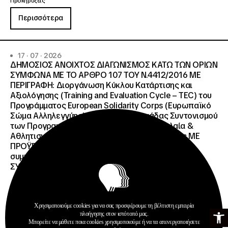
Προκηρύξεις
Περισσότερα
17 · 07 · 2026
ΔΗΜΟΣΙΟΣ ΑΝΟΙΧΤΟΣ ΔΙΑΓΩΝΙΣΜΟΣ ΚΑΤΩ ΤΩΝ ΟΡΙΩΝ
ΣΥΜΦΩΝΑ ΜΕ ΤΟ ΑΡΘΡΟ 107 ΤΟΥ Ν.4412/2016 ΜΕ
ΠΕΡΙΓΡΑΦΗ: Διοργάνωση Κύκλου Κατάρτισης και
Αξιολόγησης (Training and Evaluation Cycle – TEC) του
Προγράμματος European Solidarity Corps (Ευρωπαϊκό
Σώμα Αλληλεγγύης) της Εθνικής Μονάδας Συντονισμού
των Προγραμμάτων Erasmus+/Τομέας Νεολαία &
Αθλητισμός και Ευρωπαϊκό Σώμα Αλληλεγγύης ΜΕ
ΠΡΟΫΠΟΛΓΙΣΜΟ:258.064,52 € μη
συμπεριλαμβανομένου του Φ.Π.Α. ΦΠΑ 61.935,48€
ΣΥΝΟΛΙΚΗ ΑΞΙΑ 320.000,00 €.
Χρησιμοποιούμε cookies για να σας προσφέρουμε τη βέλτιστη εμπειρία
Ανοίξτε τη γ
πλοήγησης στον ιστότοπό μας.
Μπορείτε να μάθετε ποια cookies χρησιμοποιούμε ή να τα απενεργοποιήσετε