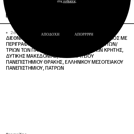
Προκηρύξεις
στις
ρυθμίσεις
.
Περισσότερα
26 · 06 · 2026
ΑΠΟΔΟΧΉ
ΑΠΌΡΡΙΨΗ
ΔΙΕΘΝΗΣ ΑΝΟΙΧΤΟΣ ΗΛΕΚΤΡΟΝΙΚΟΣ ΔΙΑΓΩΝΙΣΜΟΣ ΜΕ
ΠΕΡΙΓΡΑΦΗ:ΥΠΗΡΕΣΙΕΣ ΣΤΕΓΑΣΗΣ ΤΩΝ ΦΟΙΤΗΤΩΝ/
ΤΡΙΩΝ ΤΩΝ ΠΑΝΕΠΙΣΤΗΜΙΑΚΩΝ ΙΔΡΥΜΑΤΩΝ KΡΗΤΗΣ,
ΔΥΤΙΚΗΣ ΜΑΚΕΔΟΝΙΑΣ, ΔΗΜΟΚΡΙΤΕΙΟΥ
ΠΑΝΕΠΙΣΤΗΜΙΟΥ ΘΡΑΚΗΣ, ΕΛΛΗΝΙΚΟΥ ΜΕΣΟΓΕΙΑΚΟΥ
ΠΑΝΕΠΙΣΤΗΜΙΟΥ, ΠΑΤΡΩΝ