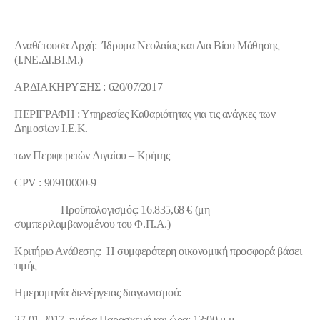
Αναθέτουσα Αρχή: Ίδρυμα Νεολαίας και Δια Βίου Μάθησης
(Ι.ΝΕ.ΔΙ.ΒΙ.Μ.)
ΑΡ.ΔΙΑΚΗΡΥΞΗΣ : 620/07/2017
ΠΕΡΙΓΡΑΦΗ : Υπηρεσίες Καθαριότητας για τις ανάγκες των
Δημοσίων Ι.Ε.Κ.
των Περιφερειών Αιγαίου – Κρήτης
CPV
: 90910000-9
Προϋπολογισμός:
16.835,68 € (μη
συμπεριλαμβανομένου του Φ.Π.Α.)
Κριτήριο Ανάθεσης
: Η συμφερότερη οικονομική προσφορά βάσει
τιμής
Ημερομηνία διενέργειας διαγωνισμού:
27-01-2017, ημέρα Παρασκευή και ώρα: 13:00 μ.μ.