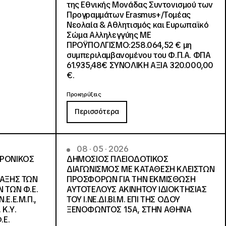
της Εθνικής Μονάδας Συντονισμού των
Προγραμμάτων Erasmus+/Τομέας
Νεολαία & Αθλητισμός και Ευρωπαϊκό
Σώμα Αλληλεγγύης ΜΕ
ΠΡΟΫΠΟΛΓΙΣΜΟ:258.064,52 € μη
συμπεριλαμβανομένου του Φ.Π.Α. ΦΠΑ
61.935,48€ ΣΥΝΟΛΙΚΗ ΑΞΙΑ 320.000,00
€.
Προκηρύξεις
Περισσότερα
08 · 05 · 2026
ΤΡΟΝΙΚΟΣ
ΔΗΜΟΣΙΟΣ ΠΛΕΙΟΔΟΤΙΚΟΣ
ΔΙΑΓΩΝΙΣΜΟΣ ΜΕ ΚΑΤΑΘΕΣΗ ΚΛΕΙΣΤΩΝ
ΛΑΞΗΣ ΤΩΝ
ΠΡΟΣΦΟΡΩΝ ΓΙΑ ΤΗΝ ΕΚΜΙΣΘΩΣΗ
 ΤΩΝ Φ.Ε.
ΑΥΤΟΤΕΛΟΥΣ ΑΚΙΝΗΤΟΥ ΙΔΙΟΚΤΗΣΙΑΣ
Ε.Ε.Μ.Π.,
ΤΟΥ Ι.ΝΕ.ΔΙ.ΒΙ.Μ. ΕΠΙ ΤΗΣ ΟΔΟΥ
 Κ.Υ.
ΞΕΝΟΦΩΝΤΟΣ 15Α, ΣΤΗΝ ΑΘΗΝΑ
.Ε.