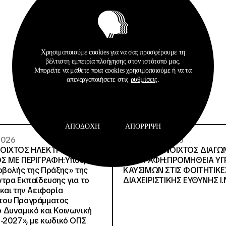
Σχετικά Αρχεία
Χρησιμοποιούμε cookies για να σας προσφέρουμε τη
βέλτιστη εμπειρία πλοήγησης στον ιστότοπό μας.
Μπορείτε να μάθετε ποια cookies χρησιμοποιούμε ή να τα
απενεργοποιήσετε στις
ρυθμίσεις
.
ΑΠΟΔΟΧΉ
ΑΠΌΡΡΙΨΗ
 2026
29 · 07 · 2026
ΝΟΙΧΤΟΣ ΗΛΕΚΤΡΟΝΙΚΟΣ
ΔΙΕΘΝΗΣ ΑΝΟΙΧΤΟΣ ΔΙΑΓΩ
Σ ΜΕ ΠΕΡΙΓΡΑΦΗ:Υποέργο
ΠΕΡΙΓΡΑΦΗ:ΠΡΟΜΗΘΕΙΑ Υ
οβολής της Πράξης» της
ΚΑΥΣΙΜΩΝ ΣΤΙΣ ΦΟΙΤΗΤΙΚΕ
τρα Εκπαίδευσης για το
ΔΙΑΧΕΙΡΙΣΤΙΚΗΣ ΕΥΘΥΝΗΣ Ι.Ν
και την Αειφορία
, του Προγράμματος
Δυναμικό και Κοινωνική
-2027», με κωδικό ΟΠΣ