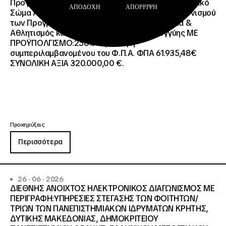
Προγράμματος European Solidarity Corps (Ευρωπαϊκό
ΑΠΟΔΟΧΉ
ΑΠΌΡΡΙΨΗ
Σώμα Αλληλεγγύης) της Εθνικής Μονάδας Συντονισμού
των Προγραμμάτων Erasmus+/Τομέας Νεολαία &
Αθλητισμός και Ευρωπαϊκό Σώμα Αλληλεγγύης ΜΕ
ΠΡΟΫΠΟΛΓΙΣΜΟ:258.064,52 € μη
συμπεριλαμβανομένου του Φ.Π.Α. ΦΠΑ 61.935,48€
ΣΥΝΟΛΙΚΗ ΑΞΙΑ 320.000,00 €.
Προκηρύξεις
Περισσότερα
26 · 06 · 2026
ΔΙΕΘΝΗΣ ΑΝΟΙΧΤΟΣ ΗΛΕΚΤΡΟΝΙΚΟΣ ΔΙΑΓΩΝΙΣΜΟΣ ΜΕ
ΠΕΡΙΓΡΑΦΗ:ΥΠΗΡΕΣΙΕΣ ΣΤΕΓΑΣΗΣ ΤΩΝ ΦΟΙΤΗΤΩΝ/
ΤΡΙΩΝ ΤΩΝ ΠΑΝΕΠΙΣΤΗΜΙΑΚΩΝ ΙΔΡΥΜΑΤΩΝ KΡΗΤΗΣ,
ΔΥΤΙΚΗΣ ΜΑΚΕΔΟΝΙΑΣ, ΔΗΜΟΚΡΙΤΕΙΟΥ