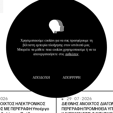
Χρησιμοποιούμε cookies για να σας προσφέρουμε τη
βέλτιστη εμπειρία πλοήγησης στον ιστότοπό μας.
Μπορείτε να μάθετε ποια cookies χρησιμοποιούμε ή να τα
Σχετικά Αρχεία
απενεργοποιήσετε στις
ρυθμίσεις
.
ΑΠΟΔΟΧΉ
ΑΠΌΡΡΙΨΗ
 2026
29 · 07 · 2026
ΝΟΙΧΤΟΣ ΗΛΕΚΤΡΟΝΙΚΟΣ
ΔΙΕΘΝΗΣ ΑΝΟΙΧΤΟΣ ΔΙΑΓΩ
Σ ΜΕ ΠΕΡΙΓΡΑΦΗ:Υποέργο
ΠΕΡΙΓΡΑΦΗ:ΠΡΟΜΗΘΕΙΑ Υ