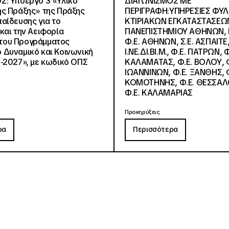
Σ: Υποέργο 3 «Υλικό
ΔΙΑΓΩΝΙΣΜΟΣ ΜΕ
ς Πράξης» της Πράξης
ΠΕΡΙΓΡΑΦΗ:ΥΠΗΡΕΣΙΕΣ ΦΥ
αίδευσης για το
ΚΤΙΡΙΑΚΩΝ ΕΓΚΑΤΑΣΤΑΣΕΩΝ
και την Αειφορία
ΠΑΝΕΠΙΣΤΗΜΙΟΥ ΑΘΗΝΩΝ, Ν.
, του Προγράμματος
Φ.Ε. ΑΘΗΝΩΝ, Σ.Ε. ΑΣΠΑΙΤΕ,
Δυναμικό και Κοινωνική
Ι.ΝΕ.ΔΙ.ΒΙ.Μ., Φ.Ε. ΠΑΤΡΩΝ, Φ
-2027», με κωδικό ΟΠΣ
ΚΑΛΑΜΑΤΑΣ, Φ.Ε. ΒΟΛΟΥ, Φ
ΙΩΑΝΝΙΝΩΝ, Φ.Ε. ΞΑΝΘΗΣ, Φ
ΚΟΜΟΤΗΝΗΣ, Φ.Ε. ΘΕΣΣΑΛ
Φ.Ε. ΚΑΛΑΜΑΡΙΑΣ
Προκηρύξεις
ρα
Περισσότερα