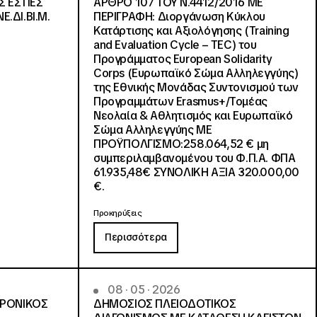
Σ ΕΣΤΙΕΣ
ΑΡΘΡΟ 107 ΤΟΥ Ν.4412/2016 ΜΕ
Ε.ΔΙ.ΒΙ.Μ.
ΠΕΡΙΓΡΑΦΗ: Διοργάνωση Κύκλου
Κατάρτισης και Αξιολόγησης (Training
and Evaluation Cycle – TEC) του
Προγράμματος European Solidarity
Corps (Ευρωπαϊκό Σώμα Αλληλεγγύης)
της Εθνικής Μονάδας Συντονισμού των
Προγραμμάτων Erasmus+/Τομέας
Νεολαία & Αθλητισμός και Ευρωπαϊκό
Σώμα Αλληλεγγύης ΜΕ
ΠΡΟΫΠΟΛΓΙΣΜΟ:258.064,52 € μη
συμπεριλαμβανομένου του Φ.Π.Α. ΦΠΑ
61.935,48€ ΣΥΝΟΛΙΚΗ ΑΞΙΑ 320.000,00
€.
Προκηρύξεις
Περισσότερα
08 · 05 · 2026
ΤΡΟΝΙΚΟΣ
ΔΗΜΟΣΙΟΣ ΠΛΕΙΟΔΟΤΙΚΟΣ