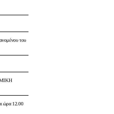
ανομένου του
MIKH
Σ
αι ώρα
12.00