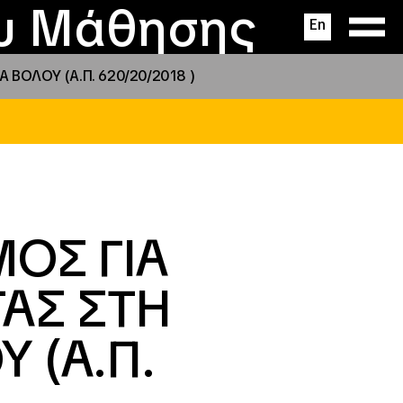
ας
ς
σεις
ου Μάθησης
En
 ΒΟΛΟΥ (Α.Π. 620/20/2018 )
ΟΣ ΓΙΑ
ΑΣ ΣΤΗ
 (Α.Π.