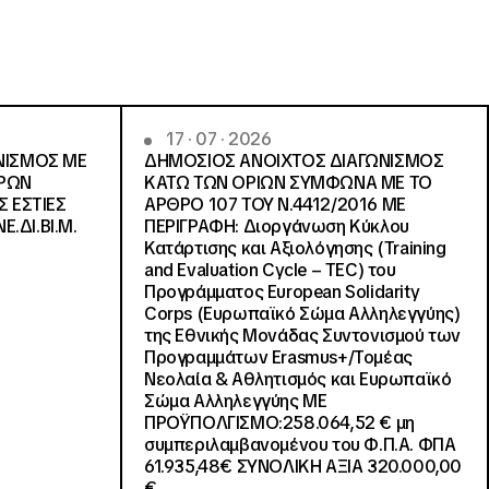
17 · 07 · 2026
ΝΙΣΜΟΣ ΜΕ
ΔΗΜΟΣΙΟΣ ΑΝΟΙΧΤΟΣ ΔΙΑΓΩΝΙΣΜΟΣ
ΓΡΩΝ
ΚΑΤΩ ΤΩΝ ΟΡΙΩΝ ΣΥΜΦΩΝΑ ΜΕ ΤΟ
Σ ΕΣΤΙΕΣ
ΑΡΘΡΟ 107 ΤΟΥ Ν.4412/2016 ΜΕ
Ε.ΔΙ.ΒΙ.Μ.
ΠΕΡΙΓΡΑΦΗ: Διοργάνωση Κύκλου
Κατάρτισης και Αξιολόγησης (Training
and Evaluation Cycle – TEC) του
Προγράμματος European Solidarity
Corps (Ευρωπαϊκό Σώμα Αλληλεγγύης)
της Εθνικής Μονάδας Συντονισμού των
Προγραμμάτων Erasmus+/Τομέας
Νεολαία & Αθλητισμός και Ευρωπαϊκό
Σώμα Αλληλεγγύης ΜΕ
ΠΡΟΫΠΟΛΓΙΣΜΟ:258.064,52 € μη
συμπεριλαμβανομένου του Φ.Π.Α. ΦΠΑ
61.935,48€ ΣΥΝΟΛΙΚΗ ΑΞΙΑ 320.000,00
€.