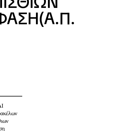
ΙΣΘΙΩΝ
ΦΑΣΗ(Α.Π.
ΑΙ
φακέλων
θιων
ση