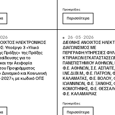
Προκηρύξεις
ρα
Περισσότερα
 2026
26 · 05 · 2026
ΝΟΙΧΤΟΣ ΗΛΕΚΤΡΟΝΙΚΟΣ
ΔΙΕΘΝΗΣ ΑΝΟΙΧΤΟΣ ΗΛΕΚ
Σ: Υποέργο 3 «Υλικό
ΔΙΑΓΩΝΙΣΜΟΣ ΜΕ
ς Πράξης» της Πράξης
ΠΕΡΙΓΡΑΦΗ:ΥΠΗΡΕΣΙΕΣ ΦΥ
αίδευσης για το
ΚΤΙΡΙΑΚΩΝ ΕΓΚΑΤΑΣΤΑΣΕΩΝ
και την Αειφορία
ΠΑΝΕΠΙΣΤΗΜΙΟΥ ΑΘΗΝΩΝ, Ν.
, του Προγράμματος
Φ.Ε. ΑΘΗΝΩΝ, Σ.Ε. ΑΣΠΑΙΤΕ,
Δυναμικό και Κοινωνική
Ι.ΝΕ.ΔΙ.ΒΙ.Μ., Φ.Ε. ΠΑΤΡΩΝ, Φ
-2027», με κωδικό ΟΠΣ
ΚΑΛΑΜΑΤΑΣ, Φ.Ε. ΒΟΛΟΥ, Φ
ΙΩΑΝΝΙΝΩΝ, Φ.Ε. ΞΑΝΘΗΣ, Φ
ΚΟΜΟΤΗΝΗΣ, Φ.Ε. ΘΕΣΣΑΛ
Φ.Ε. ΚΑΛΑΜΑΡΙΑΣ
Προκηρύξεις
ρα
Περισσότερα