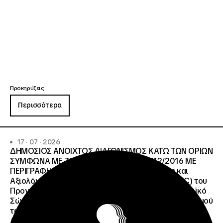
Προκηρύξεις
Περισσότερα
17 · 07 · 2026
ΔΗΜΟΣΙΟΣ ΑΝΟΙΧΤΟΣ ΔΙΑΓΩΝΙΣΜΟΣ ΚΑΤΩ ΤΩΝ ΟΡΙΩΝ
ΣΥΜΦΩΝΑ ΜΕ ΤΟ ΑΡΘΡΟ 107 ΤΟΥ Ν.4412/2016 ΜΕ
ΠΕΡΙΓΡΑΦΗ: Διοργάνωση Κύκλου Κατάρτισης και
Αξιολόγησης (Training and Evaluation Cycle – TEC) του
Προγράμματος European Solidarity Corps (Ευρωπαϊκό
Σώμα Αλληλεγγύης) της Εθνικής Μονάδας Συντονισμού
των Προγραμμάτων Erasmus+/Τομέας Νεολαία &
Αθλητισμός και Ευρωπαϊκό Σώμα Αλληλεγγύης ΜΕ