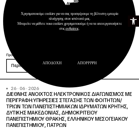
ΠΡΟΫΠΟΛΓΙΣΜΟ:258.064,52 € μη
συμπεριλαμβανομένου του Φ.Π.Α. ΦΠΑ 61.935,48€
Χρησιμοποιούμε cookies για να σας προσφέρουμε τη βέλτιστη εμπειρία
Ανοίξτε τη γ
ΣΥΝΟΛΙΚΗ ΑΞΙΑ 320.000,00 €.
πλοήγησης στον ιστότοπό μας.
Μπορείτε να μάθετε ποια cookies χρησιμοποιούμε ή να τα απενεργοποιήσετε
στις
ρυθμίσεις
.
Προκηρύξεις
ΑΠΟΔΟΧΉ
ΑΠΌΡΡΙΨΗ
Περισσότερα
26 · 06 · 2026
ΔΙΕΘΝΗΣ ΑΝΟΙΧΤΟΣ ΗΛΕΚΤΡΟΝΙΚΟΣ ΔΙΑΓΩΝΙΣΜΟΣ ΜΕ
ΠΕΡΙΓΡΑΦΗ:ΥΠΗΡΕΣΙΕΣ ΣΤΕΓΑΣΗΣ ΤΩΝ ΦΟΙΤΗΤΩΝ/
ΤΡΙΩΝ ΤΩΝ ΠΑΝΕΠΙΣΤΗΜΙΑΚΩΝ ΙΔΡΥΜΑΤΩΝ KΡΗΤΗΣ,
ΔΥΤΙΚΗΣ ΜΑΚΕΔΟΝΙΑΣ, ΔΗΜΟΚΡΙΤΕΙΟΥ
ΠΑΝΕΠΙΣΤΗΜΙΟΥ ΘΡΑΚΗΣ, ΕΛΛΗΝΙΚΟΥ ΜΕΣΟΓΕΙΑΚΟΥ
ΠΑΝΕΠΙΣΤΗΜΙΟΥ, ΠΑΤΡΩΝ