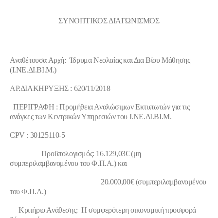
ΣΥΝΟΠΤΙΚΟΣ ΔΙΑΓΩΝΙΣΜΟΣ
Αναθέτουσα Αρχή: Ίδρυμα Νεολαίας και Δια Βίου Μάθησης
(Ι.ΝΕ.ΔΙ.ΒΙ.Μ.)
ΑΡ.ΔΙΑΚΗΡΥΞΗΣ : 620/11/2018
ΠΕΡΙΓΡΑΦΗ : Προμήθεια Αναλώσιμων Εκτυπωτών για τις
ανάγκες των Κεντρικών Υπηρεσιών του Ι.ΝΕ.ΔΙ.ΒΙ.Μ.
CPV
: 30125110-5
Προϋπολογισμός:
16.129,03€ (μη
συμπεριλαμβανομένου του Φ.Π.Α.) και
20.000,00€ (συμπεριλαμβανομένου
του Φ.Π.Α.)
Κριτήριο Ανάθεσης
: Η συμφερότερη οικονομική προσφορά