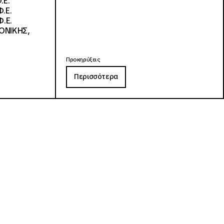
.Ε.
.Ε.
.Ε.
ΟΝΙΚΗΣ,
Προκηρύξεις
Περισσότερα