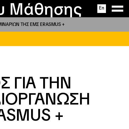
ας
ς
σεις
ου Μάθησης
En
ΜΙΝΑΡΙΩΝ ΤΗΣ ΕΜΣ ERASMUS +
 ΓΙΑ ΤΗΝ
ΔΙΟΡΓΑΝΩΣΗ
ASMUS +