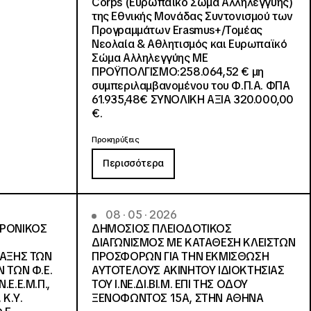
Corps (Ευρωπαϊκό Σώμα Αλληλεγγύης)
της Εθνικής Μονάδας Συντονισμού των
Προγραμμάτων Erasmus+/Τομέας
Νεολαία & Αθλητισμός και Ευρωπαϊκό
Σώμα Αλληλεγγύης ΜΕ
ΠΡΟΫΠΟΛΓΙΣΜΟ:258.064,52 € μη
συμπεριλαμβανομένου του Φ.Π.Α. ΦΠΑ
61.935,48€ ΣΥΝΟΛΙΚΗ ΑΞΙΑ 320.000,00
€.
Προκηρύξεις
Περισσότερα
08 · 05 · 2026
ΤΡΟΝΙΚΟΣ
ΔΗΜΟΣΙΟΣ ΠΛΕΙΟΔΟΤΙΚΟΣ
ΔΙΑΓΩΝΙΣΜΟΣ ΜΕ ΚΑΤΑΘΕΣΗ ΚΛΕΙΣΤΩΝ
ΛΑΞΗΣ ΤΩΝ
ΠΡΟΣΦΟΡΩΝ ΓΙΑ ΤΗΝ ΕΚΜΙΣΘΩΣΗ
 ΤΩΝ Φ.Ε.
ΑΥΤΟΤΕΛΟΥΣ ΑΚΙΝΗΤΟΥ ΙΔΙΟΚΤΗΣΙΑΣ
Ε.Ε.Μ.Π.,
ΤΟΥ Ι.ΝΕ.ΔΙ.ΒΙ.Μ. ΕΠΙ ΤΗΣ ΟΔΟΥ
 Κ.Υ.
ΞΕΝΟΦΩΝΤΟΣ 15Α, ΣΤΗΝ ΑΘΗΝΑ