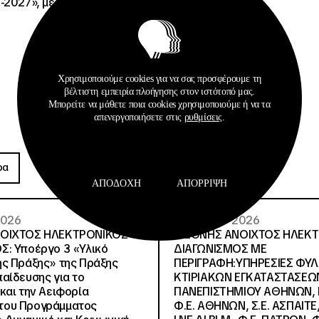
-2027», με κωδικό ΟΠΣ
Χρησιμοποιούμε cookies για να σας προσφέρουμε τη
βέλτιστη εμπειρία πλοήγησης στον ιστότοπό μας.
Μπορείτε να μάθετε ποια cookies χρησιμοποιούμε ή να τα
απενεργοποιήσετε στις
ρυθμίσεις
.
Προκηρύξεις
ρα
Περισσότερα
ΑΠΟΔΟΧΉ
ΑΠΌΡΡΙΨΗ
 2026
26 · 05 · 2026
ΝΟΙΧΤΟΣ ΗΛΕΚΤΡΟΝΙΚΟΣ
ΔΙΕΘΝΗΣ ΑΝΟΙΧΤΟΣ ΗΛΕΚ
Σ: Υποέργο 3 «Υλικό
ΔΙΑΓΩΝΙΣΜΟΣ ΜΕ
ς Πράξης» της Πράξης
ΠΕΡΙΓΡΑΦΗ:ΥΠΗΡΕΣΙΕΣ ΦΥ
αίδευσης για το
ΚΤΙΡΙΑΚΩΝ ΕΓΚΑΤΑΣΤΑΣΕΩΝ
και την Αειφορία
ΠΑΝΕΠΙΣΤΗΜΙΟΥ ΑΘΗΝΩΝ, Ν.
, του Προγράμματος
Φ.Ε. ΑΘΗΝΩΝ, Σ.Ε. ΑΣΠΑΙΤΕ,