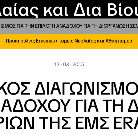
Επικοινωνία
Νέα
αραχώρηση αιγίδ
Φοιτητικές Εστίε
γράμματα και δρά
Το ΙΝΕΔΙΒΙΜ
αίας και Δια Βί
ΙΣΜΟΣ ΓΙΑ ΤΗΝ ΕΠΙΛΟΓΗ ΑΝΑΔΟΧΟΥ ΓΙΑ ΤΗ ΔΙΟΡΓΑΝΩΣΗ ΣΕ
Προκηρύξεις Erasmus+ τομείς Νεολαίας και Αθλητισμού
13 · 03 · 2015
ΚΟΣ ΔΙΑΓΩΝΙΣΜΟΣ
ΝΑΔΟΧΟΥ ΓΙΑ ΤΗ 
ΡΙΩΝ ΤΗΣ ΕΜΣ ER