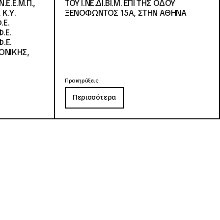
Ε.Ε.Μ.Π.,
ΤΟΥ Ι.ΝΕ.ΔΙ.ΒΙ.Μ. ΕΠΙ ΤΗΣ ΟΔΟΥ
 Κ.Υ.
ΞΕΝΟΦΩΝΤΟΣ 15Α, ΣΤΗΝ ΑΘΗΝΑ
.Ε.
.Ε.
.Ε.
ΟΝΙΚΗΣ,
Προκηρύξεις
Περισσότερα