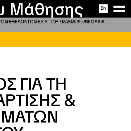
ας
ς
σεις
ου Μάθησης
En
ΩΝ ΕΘΕΛΟΝΤΩΝ Ε.Ε.Υ. ΤΟΥ ERASMUS+/NEOΛΑΙΑ
Σ ΓΙΑ ΤΗ
ΑΡΤΙΣΗΣ &
ΜΜΑΤΩΝ