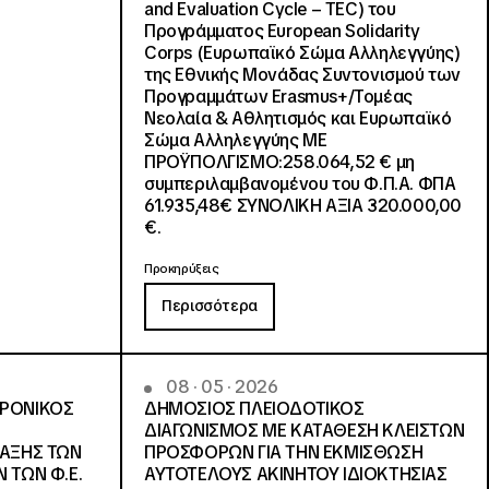
and Evaluation Cycle – TEC) του
Προγράμματος European Solidarity
Corps (Ευρωπαϊκό Σώμα Αλληλεγγύης)
της Εθνικής Μονάδας Συντονισμού των
Προγραμμάτων Erasmus+/Τομέας
Νεολαία & Αθλητισμός και Ευρωπαϊκό
Σώμα Αλληλεγγύης ΜΕ
ΠΡΟΫΠΟΛΓΙΣΜΟ:258.064,52 € μη
συμπεριλαμβανομένου του Φ.Π.Α. ΦΠΑ
61.935,48€ ΣΥΝΟΛΙΚΗ ΑΞΙΑ 320.000,00
€.
Προκηρύξεις
Περισσότερα
08 · 05 · 2026
ΤΡΟΝΙΚΟΣ
ΔΗΜΟΣΙΟΣ ΠΛΕΙΟΔΟΤΙΚΟΣ
ΔΙΑΓΩΝΙΣΜΟΣ ΜΕ ΚΑΤΑΘΕΣΗ ΚΛΕΙΣΤΩΝ
ΛΑΞΗΣ ΤΩΝ
ΠΡΟΣΦΟΡΩΝ ΓΙΑ ΤΗΝ ΕΚΜΙΣΘΩΣΗ
 ΤΩΝ Φ.Ε.
ΑΥΤΟΤΕΛΟΥΣ ΑΚΙΝΗΤΟΥ ΙΔΙΟΚΤΗΣΙΑΣ