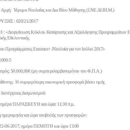
Αρχή: Ίδρυμα Νεολαίας και Δια Βίου Μάθησης (Ι.ΝΕ.ΔΙ.ΒΙ.Μ.)
ΥΞΗΣ : 620/21/2017
Η :
«Διοργάνωση Κύκλου Κατάρτισης και Αξιολόγησης Προγραμμάτων 
κής Εθελοντικής
του Προγράμματος
Erasmus
+ /
N
εολαία για τον Ιούλιο 2017»
1000-5
σμός:
50.000,00€ (μη συμπεριλαμβανομένου του Φ.Π.Α.)
νάθεσης
: Η συμφερότερη οικονομική προσφορά βάσει τιμής
διενέργειας διαγωνισμού:
, ημέρα ΠΑΡΑΣΚΕΥΗ και ώρα: 11:30 π.μ.
ή ημερομηνία και ώρα υποβολής των προσφορών:
ν 22-06-2017, ημέρα ΠΕΜΠΤΗ και ώρα 13:00