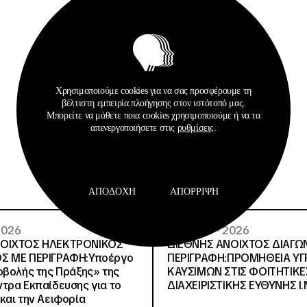
Χρησιμοποιούμε cookies για να σας προσφέρουμε τη
βέλτιστη εμπειρία πλοήγησης στον ιστότοπό μας.
Σχετικά Αρχεία
Μπορείτε να μάθετε ποια cookies χρησιμοποιούμε ή να τα
απενεργοποιήσετε στις
ρυθμίσεις
.
ΑΠΟΔΟΧΉ
ΑΠΌΡΡΙΨΗ
 2026
29 · 07 · 2026
ΝΟΙΧΤΟΣ ΗΛΕΚΤΡΟΝΙΚΟΣ
ΔΙΕΘΝΗΣ ΑΝΟΙΧΤΟΣ ΔΙΑΓΩ
Σ ΜΕ ΠΕΡΙΓΡΑΦΗ:Υποέργο
ΠΕΡΙΓΡΑΦΗ:ΠΡΟΜΗΘΕΙΑ Υ
οβολής της Πράξης» της
ΚΑΥΣΙΜΩΝ ΣΤΙΣ ΦΟΙΤΗΤΙΚΕ
τρα Εκπαίδευσης για το
ΔΙΑΧΕΙΡΙΣΤΙΚΗΣ ΕΥΘΥΝΗΣ Ι.Ν
και την Αειφορία