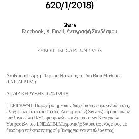
620/1/2018)
Share
Facebook,
X,
Email,
Αντιγραφή Συνδέσμου
ΣΥΝΟΠΤΙΚΟΣ ΔΙΑΓΩΝΙΣΜΟΣ
Αναθέτουσα Αρχή: Ίδρυμα Νεολαίας και Δια Βίου Μάθησης
(Ι.ΝΕ.ΔΙ.ΒΙ.Μ.)
ΑΡ.ΔΙΑΚΗΡΥΞΗΣ : 620/1/2018
ΠΕΡΙΓΡΑΦΗ: Παροχή υπηρεσιών διαχείρισης, παρακολούθησης,
ελέγχου και αποκατάστασης Διακομιστών( Servers), προσωπικών
υπολογιστών (Η/Υ),εφαρμογών και δικτύου των Κεντρικών
Υπηρεσιών του Ι.ΝΕ.ΔΙ.ΒΙ.Μ.(χρονικής διάρκειας ενός έτους με
δικαίωμα επέκτασης της σύμβασης για ένα επιπλέον έτος)