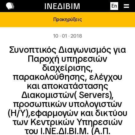
Επικοινωνία
ΙΝΕΔΙΒΙΜ
En
Προκηρύξεις
10 · 01 · 2018
Συνοπτικός Διαγωνισμός για
Παροχή υπηρεσιών
διαχείρισης,
παρακολούθησης, ελέγχου
και αποκατάστασης
Διακομιστών( Servers),
προσωπικών υπολογιστών
(Η/Υ),εφαρμογών και δικτύου
των Κεντρικών Υπηρεσιών
του Ι.ΝΕ.ΔΙ.ΒΙ.Μ. (Α.Π.