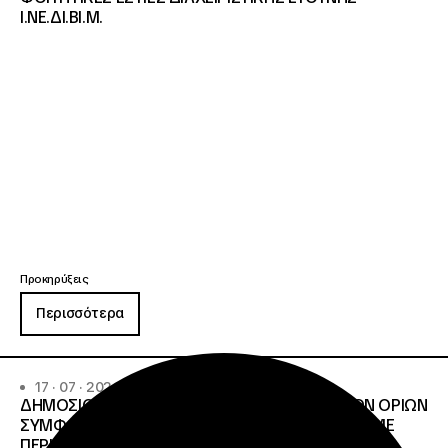
Ι.ΝΕ.ΔΙ.ΒΙ.Μ.
Προκηρύξεις
Περισσότερα
17 · 07 · 2026
ΔΗΜΟΣΙΟΣ ΑΝΟΙΧΤΟΣ ΔΙΑΓΩΝΙΣΜΟΣ ΚΑΤΩ ΤΩΝ ΟΡΙΩΝ
ΣΥΜΦΩΝΑ ΜΕ ΤΟ ΑΡΘΡΟ 107 ΤΟΥ Ν.4412/2016 ΜΕ
ΠΕΡΙΓΡΑΦΗ: Διοργάνωση Κύκλου Κατάρτισης και