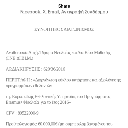
Share
Facebook,
X,
Email,
Αντιγραφή Συνδέσμου
ΣΥΝΟΠΤΙΚΟΣ ΔΙΑΓΩΝΙΣΜΟΣ
Αναθέτουσα Αρχή: Ίδρυμα Νεολαίας και Δια Βίου Μάθησης
(Ι.ΝΕ.ΔΙ.ΒΙ.Μ.)
ΑΡ.ΔΙΑΚΗΡΥΞΗΣ : 620/36/2016
ΠΕΡΙΓΡΑΦΗ : «
Διοργάνωση κύκλου κατάρτισης και αξιολόγησης
προγραμμάτων εθελοντών
της Ευρωπαϊκής Εθελοντικής Υπηρεσίας του Προγράμματος
Erasmus+/Νεολαία για το έτος 2016»
CPV
: 80522000-9
Προϋπολογισμός: 60.000,00€ (μη συμπεριλαμβανομένου του