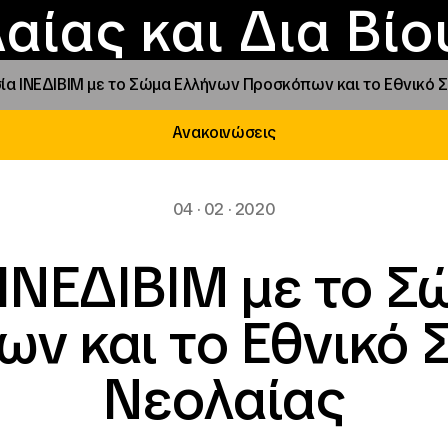
Επικοινωνία
Νέα
αραχώρηση αιγίδ
Φοιτητικές Εστίε
γράμματα και δρά
Το ΙΝΕΔΙΒΙΜ
αίας και Δια Βί
ία ΙΝΕΔΙΒΙΜ με το Σώμα Ελλήνων Προσκόπων και το Εθνικό 
Ανακοινώσεις
04 · 02 · 2020
ΙΝΕΔΙΒΙΜ με το 
ν και το Εθνικό 
Νεολαίας