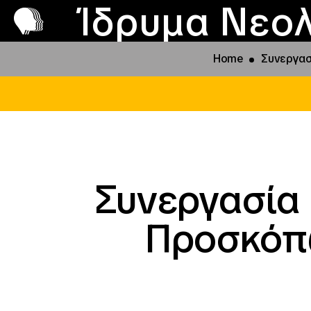
Π
Προ
Ίδρυμα Νεολ
Home
Συνεργασ
Συνεργασία 
Προσκόπω