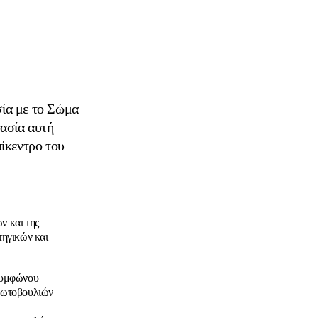
σία με το Σώμα
ασία αυτή
πίκεντρο του
ν και της
ηγικών και
Συμφώνου
πρωτοβουλιών