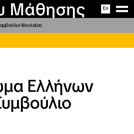
ας
ς
σεις
ου Μάθησης
En
Συμβούλιο Νεολαίας
Σώμα Ελλήνων
Συμβούλιο