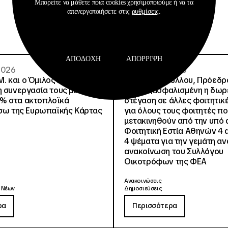
Μπορείτε να μάθετε ποια cookies χρησιμοποιούμε ή να τα
απενεργοποιήσετε στις
ρυθμίσεις
.
ΑΠΟΔΟΧΉ
ΑΠΌΡΡΙΨΗ
 2026
02 · 08 · 2026
.Μ. και o Όμιλος Attica
Άννα Ροκοφύλλου, Πρόεδρο
η συνεργασία τους με
Είναι εξασφαλισμένη η δω
% στα ακτοπλοϊκά
στέγαση σε άλλες φοιτητικέ
έσω της Ευρωπαϊκής Κάρτας
για όλους τους φοιτητές π
μετακινηθούν από την υπό 
Φοιτητική Εστία Αθηνών 4 
4 ψέματα για την γεμάτη αν
ανακοίνωση του Συλλόγου
Οικοτρόφων της ΦΕΑ
Ανακοινώσεις
 Νέων
Δημοσιεύσεις
ρα
Περισσότερα