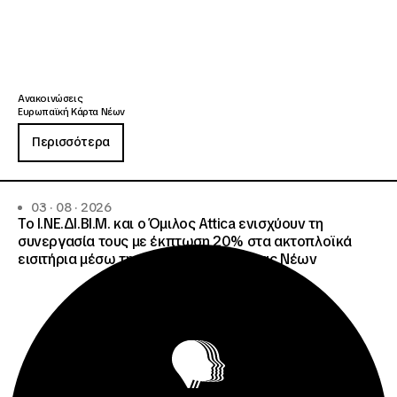
Ανακοινώσεις
Ευρωπαϊκή Κάρτα Νέων
Περισσότερα
03 · 08 · 2026
Το Ι.ΝΕ.ΔΙ.ΒΙ.Μ. και o Όμιλος Attica ενισχύουν τη
συνεργασία τους με έκπτωση 20% στα ακτοπλοϊκά
εισιτήρια μέσω της Ευρωπαϊκής Κάρτας Νέων