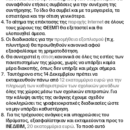
συναφθούν ετήσιες συμβάσεις για την συνέχιση της
συντήρησης. Το ίδιο θα συμβεί και με τα μαγειρεία, τα
εστιατόρια και την σίτιση γενικότερα.
Το αίτημα της επέκτασης της
παροχής Internet
σε όλους
τους χώρους της ΦΕΕΜΠ θα εξεταστεί και θα
υλοποιηθεί άμεσα.
Οι διαδικασίες για την
προμήθεια εξοπλισμού
(π.χ.
πλυντήρια) θα προωθηθούν κανονικά αφού
εξασφαλίσαμε τη χρηματοδότηση.
Θα συνεχιστεί η
σίτιση
κανονικά σε όλες τις εστίες των
πανεπιστημίων της χώρας, χωρίς να υπάρξει καμία
μέρα διακοπής, όπως δεν υπήρξε και μέχρι σήμερα.
Ταυτόχρονα στις 14 Δεκεμβρίου πρέπει να
εκταμιευθούν πάνω από
12 εκατομμύρια ευρώ για την
πληρωμή των καθαριστριών των σχολικών μονάδων
όλης της χώρας μέσω των σχολικών επιτροπών. Για
την κάλυψη αυτής της ανάγκης έχουμε σχεδόν
ολοκληρώσει τις γραφειοκρατικές διαδικασίες ώστε
να μην υπάρξει καθυστέρηση.
Για τις τρέχουσες ανάγκες και υποχρεώσεις του
Ιδρύματος, εξασφαλίστηκαν και εκταμιεύονται προς το
ΙΝΕΔΙΒΙΜ,
20 εκατομμύρια ευρώ
. Το ποσό αυτό