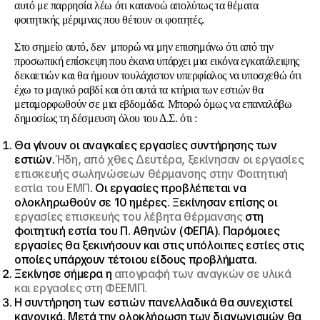
αυτό με παρρησία λέω ότι κατανοώ απολύτως τα θέματα
φοιτητικής μέριμνας που θέτουν οι φοιτητές.
Στο σημείο αυτό, δεν μπορώ να μην επισημάνω ότι από την
προσωπική επίσκεψη που έκανα υπάρχει μια εικόνα εγκατάλειψης
δεκαετιών και θα ήμουν τουλάχιστον υπερφίαλος να υποσχεθώ ότι
έχω το μαγικό ραβδί και ότι αυτά τα κτήρια των εστιών θα
μεταμορφωθούν σε μια εβδομάδα. Μπορώ όμως να επαναλάβω
δημοσίως τη δέσμευση όλου του Δ.Σ. ότι :
Θα γίνουν οι αναγκαίες εργασίες συντήρησης των
εστιών.
Ήδη, από χθες Δευτέρα, ξεκίνησαν οι εργασίες
επισκευής σωληνώσεων θέρμανσης στην Φοιτητική
εστία του ΕΜΠ
. Οι εργασίες προβλέπεται να
ολοκληρωθούν σε 10 ημέρες. Ξεκίνησαν επίσης οι
εργασίες επισκευής του λέβητα θέρμανσης
στη
φοιτητική εστία του Π. Αθηνών (ΦΕΠΑ). Παρόμοιες
εργασίες θα ξεκινήσουν και στις υπόλοιπες εστίες στις
οποίες υπάρχουν τέτοιου είδους προβλήματα.
Ξεκίνησε σήμερα η
απογραφή των αναγκών σε υλικά
και εργασίες στη ΦΕΕΜΠ.
Η συντήρηση των εστιών πανελλαδικά θα συνεχιστεί
κανονικά. Μετά την ολοκλήρωση των διαγωνισμών θα