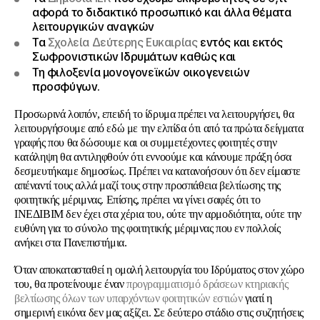
αφορά το διδακτικό προσωπικό και άλλα θέματα
λειτουργικών αναγκών
Τα
Σχολεία Δεύτερης Ευκαιρίας
εντός και εκτός
Σωφρονιστικών Ιδρυμάτων καθώς και
Τη φιλοξενία μονογονεϊκών οικογενειών
προσφύγων.
Προσωρινά λοιπόν, επειδή το ίδρυμα πρέπει να λειτουργήσει, θα
λειτουργήσουμε από εδώ με την ελπίδα ότι από τα πρώτα δείγματα
γραφής που θα δώσουμε και οι συμμετέχοντες φοιτητές στην
κατάληψη θα αντιληφθούν ότι εννοούμε και κάνουμε πράξη όσα
δεσμευτήκαμε δημοσίως. Πρέπει να κατανοήσουν ότι δεν είμαστε
απέναντί τους αλλά μαζί τους στην προσπάθεια βελτίωσης της
φοιτητικής μέριμνας. Επίσης, πρέπει να γίνει σαφές ότι το
ΙΝΕΔΙΒΙΜ δεν έχει στα χέρια του, ούτε την αρμοδιότητα, ούτε την
ευθύνη για το σύνολο της φοιτητικής μέριμνας που εν πολλοίς
ανήκει στα Πανεπιστήμια.
Όταν αποκατασταθεί η ομαλή λειτουργία του Ιδρύματος στον χώρο
του, θα προτείνουμε έναν
προγραμματισμό δράσεων κτηριακής
βελτίωσης όλων των υπαρχόντων φοιτητικών εστιών
γιατί η
σημερινή εικόνα δεν μας αξίζει. Σε δεύτερο στάδιο στις συζητήσεις