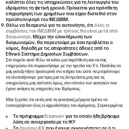
καλύπτει όλες τις υποχρεώσεις για τη λειτουργία του
ιδρύματος τη φετινή χρονιά. Πρόκειται για πρόσθετη
επιχορήγηση των χρημάτων που είχαν διατεθεί στον
προϋπολογισμό του ΙΝΕΔΙΒΙΜ.
Θέλω να δεσμευτώ για το αυτονόητο, ότι
όλες οι
συμβάσεις του ΙΝΕΔΙΒΙΜ με τρίτους θα είναι μετά από
διαγωνισμό
. Μέχρι την ολοκλήρωση των
διαγωνισμών, θα πορευτούμε με όσα προβλέπει ο
νόμος, δηλαδή με τις απαραίτητες άδειες από το
Εθνικό Σύστημα Δημοσίων Συμβάσεων.
Στο σημείο αυτό θέλω να κάνω μια παρένθεση και να σας
ενημερώσω ότι συμφωνήσαμε με την ηγεσία του Υπ. Παιδείας να
μας φιλοξενήσει προσωρινά στο κτήριο του ώστε να μπορέσουμε
να υλοποιήσουμε μια προς μια τις δεσμεύσεις μας και τις
υποχρεώσεις μας απέναντι όμως, στο σύνολο των φοιτητών που
έχουν ανάγκη τις υπηρεσίες του Ιδρύματος.
Μην ξεχνάτε ότι εκτός από τη φοιτητική μέριμνα πρέπει να
λειτουργήσουν όλες οι αρμοδιότητες του ιδρύματος. Συγκεκριμένα:
Το πρόγραμμα
Erasmus
+
για το οποίο ήδη βρήκαμε
λύση σε συνεργασία με το ΙΚΥ
Τα
Δημόσια ΙΕΚ
που έχουμε εκκρεμότητες σε ό,τι