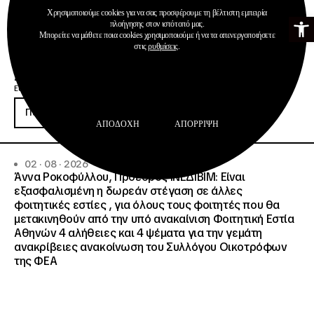
Χρησιμοποιούμε cookies για να σας προσφέρουμε τη βέλτιστη εμπειρία
Ανοίξτε τη γ
πλοήγησης στον ιστότοπό μας.
Μπορείτε να μάθετε ποια cookies χρησιμοποιούμε ή να τα απενεργοποιήσετε
στις
ρυθμίσεις
.
Ανακοινώσεις
Δημοσιεύσεις
Ευρωπαϊκή Κάρτα Νέων
Περισσότερα
ΑΠΟΔΟΧΉ
ΑΠΌΡΡΙΨΗ
02 · 08 · 2026
Άννα Ροκοφύλλου, Πρόεδρος ΙΝΕΔΙΒΙΜ: Είναι
εξασφαλισμένη η δωρεάν στέγαση σε άλλες
φοιτητικές εστίες , για όλους τους φοιτητές που θα
μετακινηθούν από την υπό ανακαίνιση Φοιτητική Εστία
Αθηνών 4 αλήθειες και 4 ψέματα για την γεμάτη
ανακρίβειες ανακοίνωση του Συλλόγου Οικοτρόφων
της ΦΕΑ