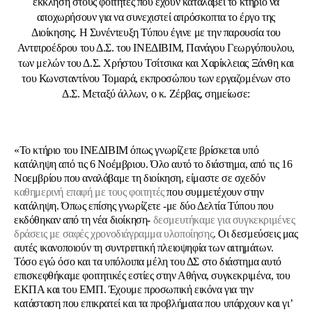
έκκληση στους φοιτητές που έχουν καταλάβει το κτήριο να
αποχωρήσουν για να συνεχιστεί απρόσκοπτα το έργο της
Διοίκησης. Η Συνέντευξη Τύπου έγινε με την παρουσία του
Αντιπροέδρου του Δ.Σ. του ΙΝΕΔΙΒΙΜ, Πανάγου Γεωργόπουλου,
των μελών του Δ.Σ. Χρήστου Τσίτσικα και Χαρίκλειας Ξάνθη και
του Κωνσταντίνου Τομαρά, εκπροσώπου των εργαζομένων στο
Δ.Σ. Μεταξύ άλλων, ο κ. Ζέρβας, σημείωσε:
«Το κτήριο του ΙΝΕΔΙΒΙΜ όπως γνωρίζετε βρίσκεται υπό
κατάληψη από τις 6 Νοέμβριου. Όλο αυτό το διάστημα, από τις 16
Νοεμβρίου που αναλάβαμε τη διοίκηση, είμαστε σε σχεδόν
καθημερινή επαφή με τους φοιτητές
που συμμετέχουν στην
κατάληψη. Όπως επίσης γνωρίζετε -με δύο Δελτία Τύπου που
εκδόθηκαν από τη νέα διοίκηση-
δεσμευτήκαμε για συγκεκριμένες
δράσεις με σαφές χρονοδιάγραμμα υλοποίησης
. Οι δεσμεύσεις μας
αυτές ικανοποιούν τη συντριπτική πλειοψηφία των αιτημάτων.
Τόσο εγώ όσο και τα υπόλοιπα μέλη του ΔΣ στο διάστημα αυτό
επισκεφθήκαμε φοιτητικές εστίες στην Αθήνα, συγκεκριμένα, του
ΕΚΠΑ και του ΕΜΠ. Έχουμε προσωπική εικόνα για την
κατάσταση που επικρατεί και τα προβλήματα που υπάρχουν και γι’