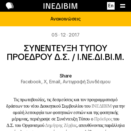
Επικοινωνία
ΙΝΕΔΙΒΙΜ
En
Ανακοινώσεις
05 · 12 · 2017
ΣΥΝΕΝΤΕΥΞΗ ΤΥΠΟΥ
ΠΡΟΕΔΡΟΥ Δ.Σ. / Ι.ΝΕ.ΔΙ.ΒΙ.Μ.
Share
Facebook,
X,
Email,
Αντιγραφή Συνδέσμου
Τις πρωτοβουλίες, τις δεσμεύσεις και τον προγραμματισμό
δράσεων του νέου Διοικητικού Συμβουλίου του
ΙΝΕΔΙΒΙΜ
για την
ομαλή λειτουργία των φοιτητικών εστιών και της φοιτητικής
μέριμνας, περιέγραψε σε Συνέντευξη Τύπου ο
Πρόεδρος
του
Δ.Σ. του Οργανισμού
Δημήτρης Ζέρβας
, απευθύνοντας παράλληλα