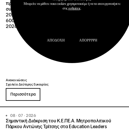
προσωπικού, συμβούλων σταδιοδρομίας και
Μπορείτε να μάθετε ποια cookies χρησιμοποιούμε ή να τα απενεργοποιήσετε
συμβούλων ψυχολόγων για τη σχολική περίοδο 2026-
στις
ρυθμίσεις
.
2027 της Πράξης «Σχολεία Δεύτερης Ευκαιρίας», ΟΠΣ
6003234. (2ο στάδιο ΑΠ: 600/2355/13042/08-05-
2026)
ΑΠΟΔΟΧΉ
ΑΠΌΡΡΙΨΗ
Ανακοινώσεις
Σχολεία Δεύτερης Ευκαιρίας
Περισσότερα
08 · 07 · 2026
Σημαντική Διάκριση του Κ.Ε.ΠΕ.Α. Μητροπολιτικού
Πάρκου Αντώνης Τρίτσης στα Education Leaders