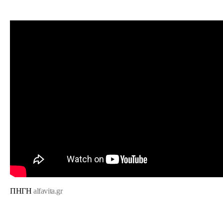
ΠΗΓΗ
alfavita.gr