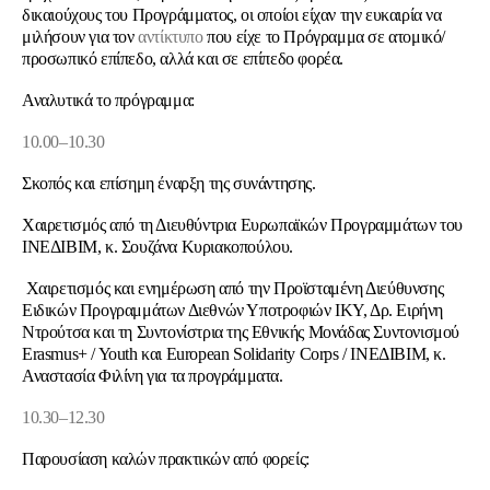
δικαιούχους του Προγράμματος, οι οποίοι είχαν την ευκαιρία να
μιλήσουν για τον
αντίκτυπο
που είχε το Πρόγραμμα σε ατομικό/
προσωπικό επίπεδο, αλλά και σε επίπεδο φορέα.
Αναλυτικά το πρόγραμμα:
10.00–10.30
Σκοπός και επίσημη έναρξη της συνάντησης.
Χαιρετισμός από τη Διευθύντρια Ευρωπαϊκών Προγραμμάτων του
ΙΝΕΔΙΒΙΜ, κ. Σουζάνα Κυριακοπούλου.
Χαιρετισμός και ενημέρωση από την Προϊσταμένη Διεύθυνσης
Ειδικών Προγραμμάτων Διεθνών Υποτροφιών ΙΚΥ, Δρ. Ειρήνη
Ντρούτσα και τη Συντονίστρια της Εθνικής Μονάδας Συντονισμού
Erasmus+ / Youth και European Solidarity Corps / ΙΝΕΔΙΒΙΜ, κ.
Αναστασία Φιλίνη για τα προγράμματα.
10.30–12.30
Παρουσίαση καλών πρακτικών από φορείς: