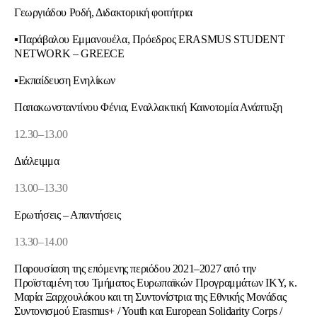
Γεωργιάδου Ροδή, Διδακτορική φοιτήτρια
▪Παράβαλου Εμμανουέλα, Πρόεδρος ERASMUS STUDENT
NETWORK – GREECE
▪Εκπαίδευση Ενηλίκων
Παπακωνσταντίνου Φένια, Εναλλακτική Καινοτομία Ανάπτυξη
12.30–13.00
Διάλειμμα
13.00–13.30
Ερωτήσεις – Απαντήσεις
13.30–14.00
Παρουσίαση της επόμενης περιόδου 2021–2027 από την
Προϊσταμένη του Τμήματος Ευρωπαϊκών Προγραμμάτων ΙΚΥ, κ.
Μαρία Ξαρχουλάκου και τη Συντονίστρια της Εθνικής Μονάδας
Συντονισμού Erasmus+ / Youth και European Solidarity Corps /