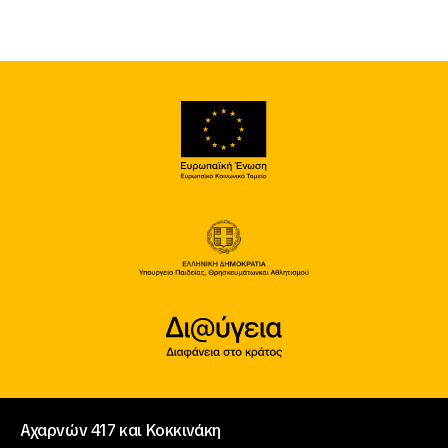
Αχαρνών 417 και Κοκκινάκη