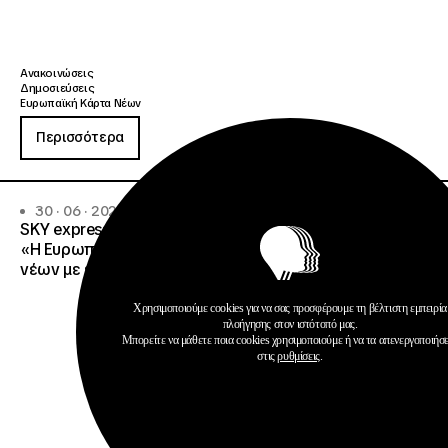
Ανακοινώσεις
Δημοσιεύσεις
Ευρωπαϊκή Κάρτα Νέων
Περισσότερα
30 · 06 · 2026
SKY express – Ίδρυμα Νεολαίας και Διά Βίου Μάθησης
«Η Ευρωπαϊκή Κάρτα Νέων απογειώνει τα ταξίδια των
νέων με έως 15% έκπτωση στη SKY express»
Χρησιμοποιούμε cookies για να σας προσφέρουμε τη βέλτιστη εμπειρία
πλοήγησης στον ιστότοπό μας.
Μπορείτε να μάθετε ποια cookies χρησιμοποιούμε ή να τα απενεργοποιήσ
στις
ρυθμίσεις
.