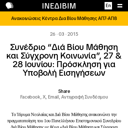
Επικοινωνία
ΙΝΕΔΙΒΙΜ
En
Ανακοινώσεις Κέντρα Δια Βίου Μάθησης ΑΠ7-ΑΠ8
26 · 03 · 2015
Συνέδριο “Διά Βίου Μάθηση
και Σύγχρονη Κοινωνία”, 27 &
28 Ιουνίου: Πρόσκληση για
Υποβολή Εισηγήσεων
Share
Facebook,
X,
Email,
Αντιγραφή Συνδέσμου
Το Ίδρυμα Νεολαίας και Διά Βίου Μάθησης ανακοινώνει την
πραγματοποίηση του 1ου Πανελλήνιου Επιστημονικού Συνεδρίου
Διά Βίου Μάθησης με θέμα «Διά Βίου Μάθηση και Σύγχρονη