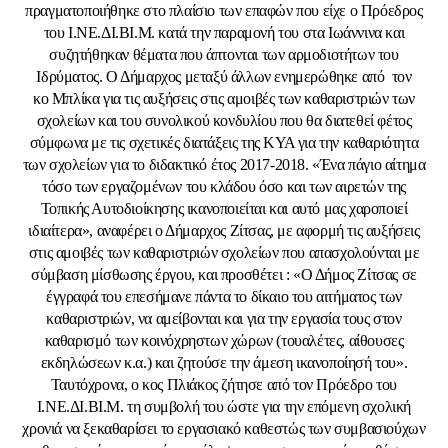
πραγματοποιήθηκε στο πλαίσιο των επαφών που είχε ο Πρόεδρος
του Ι.ΝΕ.ΔΙ.ΒΙ.Μ. κατά την παραμονή του στα Ιωάννινα και
συζητήθηκαν θέματα που άπτονται των αρμοδιοτήτων του
Ιδρύματος. Ο Δήμαρχος μεταξύ άλλων ενημερώθηκε από τον
κο Μπλίκα για τις αυξήσεις στις αμοιβές των καθαριστριών των
σχολείων και του συνολικού κονδυλίου που θα διατεθεί φέτος
σύμφωνα με τις σχετικές διατάξεις της ΚΥΑ για την καθαριότητα
των σχολείων για το διδακτικό έτος 2017-2018. «Ένα πάγιο αίτημα
τόσο των εργαζομένων του κλάδου όσο και των αιρετών της
Τοπικής Αυτοδιοίκησης ικανοποιείται και αυτό μας χαροποιεί
ιδιαίτερα», αναφέρει ο Δήμαρχος Ζίτσας, με αφορμή τις αυξήσεις
στις αμοιβές των καθαριστριών σχολείων που απασχολούνται με
σύμβαση μίσθωσης έργου, και προσθέτει : «Ο Δήμος Ζίτσας σε
έγγραφά του επεσήμανε πάντα το δίκαιο του αιτήματος των
καθαριστριών, να αμείβονται και για την εργασία τους στον
καθαρισμό των κοινόχρηστων χώρων (τουαλέτες, αίθουσες
εκδηλώσεων κ.α.) και ζητούσε την άμεση ικανοποίησή του».
Ταυτόχρονα, ο κος Πλιάκος ζήτησε από τον Πρόεδρο του
Ι.ΝΕ.ΔΙ.ΒΙ.Μ. τη συμβολή του ώστε για την επόμενη σχολική
χρονιά να ξεκαθαρίσει το εργασιακό καθεστώς των συμβασιούχων