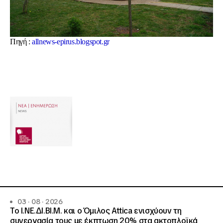
Πηγή :
allnews-epirus.blogspot.gr
03 · 08 · 2026
Το Ι.ΝΕ.ΔΙ.ΒΙ.Μ. και o Όμιλος Attica ενισχύουν τη
συνεργασία τους με έκπτωση 20% στα ακτοπλοϊκά