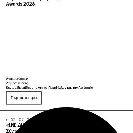
Awards 2026
Ανακοινώσεις
Δημοσιεύσεις
Κέντρα Εκπαίδευσης για το Περιβάλλον και την Αειφορία
Περισσότερα
02 · 07 · 2026
«Ι.ΝΕ.ΔΙ.ΒΙ.Μ. και SKY express παρουσίασαν στο
Σύνταγμα τη νέα στρατηγική συνεργασία για την