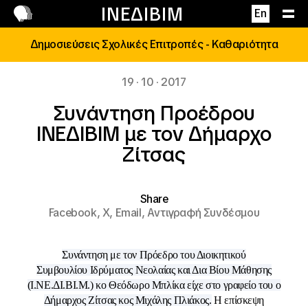
Επικοινωνία
ΙΝΕΔΙΒΙΜ
En
Δημοσιεύσεις Σχολικές Επιτροπές - Καθαριότητα
19 · 10 · 2017
Συνάντηση Προέδρου
ΙΝΕΔΙΒΙΜ με τον Δήμαρχο
Ζίτσας
Share
Facebook,
X,
Email,
Αντιγραφή Συνδέσμου
Συνάντηση με τον
Πρόεδρο του Διοικητικού
Συμβουλίου Ιδρύματος Νεολαίας και Δια Βίου Μάθησης
(Ι.ΝΕ.ΔΙ.ΒΙ.Μ.) κο Θεόδωρο Μπλίκα
είχε στο γραφείο του ο
Δήμαρχος Ζίτσας κος Μιχάλης Πλιάκος.
Η επίσκεψη