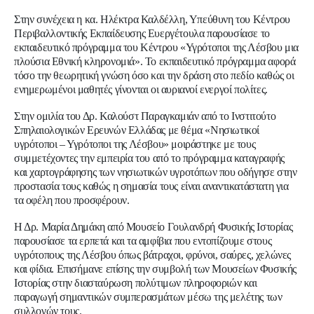
Στην συνέχεια η κα.
Ηλέκτρα Καλδέλλη
, Υπεύθυνη του Κέντρου
Περιβαλλοντικής Εκπαίδευσης Ευεργέτουλα
παρουσίασε το
εκπαιδευτικό πρόγραμμα του Κέντρου «Υγρότοποι της Λέσβου μια
πλούσια Εθνική κληρονομιά». Το εκπαιδευτικό πρόγραμμα αφορά
τόσο την θεωρητική γνώση όσο και την δράση στο πεδίο καθώς οι
ενημερωμένοι μαθητές γίνονται οι αυριανοί ενεργοί πολίτες.
Στην ομιλία του Δρ.
Καλούστ Παραγκαμιάν
από το Ινστιτούτο
Σπηλαιολογικών Ερευνών Ελλάδας
με θέμα «Νησιωτικοί
υγρότοποι – Υγρότοποι της Λέσβου» μοιράστηκε με τους
συμμετέχοντες την εμπειρία του από το πρόγραμμα καταγραφής
και χαρτογράφησης των νησιωτικών υγροτόπων που οδήγησε στην
προστασία τους καθώς η σημασία τους είναι αναντικατάστατη για
τα οφέλη που προσφέρουν.
Η Δρ.
Μαρία Δημάκη
από Μουσείο Γουλανδρή
Φυσικής Ιστορίας
παρουσίασε τα ερπετά και τα αμφίβια που εντοπίζουμε στους
υγρότοπους της Λέσβου όπως βάτραχοι, φρύνοι, σαύρες, χελώνες
και φίδια. Επισήμανε επίσης την συμβολή των Μουσείων Φυσικής
Ιστορίας στην διασταύρωση πολύτιμων πληροφοριών και
παραγωγή σημαντικών συμπερασμάτων μέσω της μελέτης των
συλλογών τους.