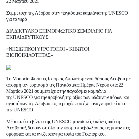
22 Μαρτίου 2021
Συμμετοχή της Λέσβου στην παγκόσμια καμπάνια της UNESCO
για το νερό
ΔΙΑΔΙΚΤΥΑΚΟ ΕΠΙΜΟΡΦΩΤΙΚΟ ΣΕΜΙΝΑΡΙΟ ΓΙΑ
ΕΚΠΑΙΔΕΥΤΙΚΟΥΣ
«ΝΗΣΙΩΤΙΚΟΙ ΥΓΡΟΤΟΠΟΙ – ΚΙΒΩΤΟΙ
ΒΙΟΠΟΙΚΙΛΟΤΗΤΑΣ»
Το Μουσείο Φυσικής Ιστορίας Απολιθωμένου Δάσους Λέσβου με
αφορμή τον εορτασμό της Παγκόσμιας Ημέρας Νερού στις 22
Μαρτίου 2021
συμμετείχε
στην παγκόσμια καμπάνια
της
UNESCO
για την προβολή της αξίας των υδάτινων πόρων και
υγροτόπων της Λέσβου ως περιοχής που έχει αναγνωριστεί από
την
UNESCO
.
Μέσα από το βίντεο της
UNESCO
μοναδικές εικόνες από τη
Λέσβο
ταξιδεύουν
σε όλο τον κόσμο προβάλλοντας τις μοναδικές
ομορφιές και τα ανεξερεύνητα τοπία του Γεωπάρκου.