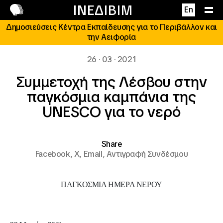
Επικοινωνία
ΙΝΕΔΙΒΙΜ
En
Δημοσιεύσεις Κέντρα Εκπαίδευσης για το Περιβάλλον και
την Αειφορία
26 · 03 · 2021
Συμμετοχή της Λέσβου στην
παγκόσμια καμπάνια της
UNESCO για το νερό
Share
Facebook,
X,
Email,
Αντιγραφή Συνδέσμου
ΠΑΓΚΟΣΜΙΑ ΗΜΕΡΑ ΝΕΡΟΥ