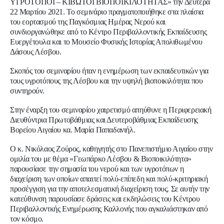
ΥΓΡΟΤΟΠΟΙ – ΚΙΒΩΤΟΙ ΒΙΟΠΟΙΚΙΛΟΤΗΤΑΣ» την Δευτέρα
22 Μαρτίου 2021. Το σεμινάριο πραγματοποιήθηκε στα πλαίσια
του εορτασμού της Παγκόσμιας Ημέρας Νερού και
συνδιοργανώθηκε από το
Κέντρο Περιβαλλοντικής Εκπαίδευσης
Ευεργέτουλα
και το Μουσείο Φυσικής Ιστορίας Απολιθωμένου
Δάσους Λέσβου.
Σκοπός του σεμιναρίου ήταν η ενημέρωση των εκπαιδευτικών για
τους υγροτόπους της Λέσβου και την υψηλή βιοποικιλότητα που
συντηρούν.
Στην έναρξη του σεμιναρίου χαιρετισμό απηύθυνε η Περιφερειακή
Διευθύντρια Πρωτοβάθμιας και Δευτεροβάθμιας Εκπαίδευσης
Βορείου Αιγαίου κα.
Μαρία Παπαδανιήλ.
Ο κ.
Νικόλαος Ζούρος,
καθηγητής στο Πανεπιστήμιο Αιγαίου στην
ομιλία του με θέμα «Γεωπάρκο Λέσβου & Βιοποικιλότητα»
παρουσίασε την σημασία του νερού και των υγροτόπων η
διαχείριση των οποίων απαιτεί πολύ-επίπεδη και πολύ-κριτηριακή
προσέγγιση για την αποτελεσματική διαχείριση τους. Σε αυτήν την
κατεύθυνση παρουσίασε δράσεις και εκδηλώσεις του Κέντρου
Περιβαλλοντκής Ενημέρωσης Καλλονής που αγκαλιάστηκαν από
τον κόσμο.