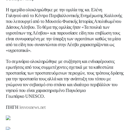
Η ημερίδα ολοκληρώθηκε με την ομιλία της κα.
Ελένη
Γαληνού
από το Κέντρο Περιβαλλοντικής Ενημέρωσης Καλλονής
που λειτουργεί από το Μουσείο Φυσικής Ιστορίας Απολιθωμένου
Δάσους Λέσβου. Το θέμα της ομιλίας ήταν «Τα πουλιά των
υγροτόπων της Λέσβου» και παρουσίασε είδη που επιβίωση τους
είναι συνυφασμένη με την ύπαρξη των υγροτόπων καθώς τα μίσα
από τα είδη που συναντώνται στην Λέσβο χαρακτηρίζονται ως
«υγροτοπικά».
Το σεμινάριο ολοκληρώθηκε με συζήτηση και ενδιαφέρουσες
ερωτήσεις από τους συμμετέχοντες σχετικά με τα καθεστώτα
προστασίας των προστατευόμενων περιοχών, τους τρόπους δράσης
για την προστασία τους αλλά και την ανάπτυξη του τόπου με
γνώμονα τον σεβασμό στο σπάνιο και ιδιαίτερο περιβάλλον του
νησιού που είναι χαρακτηρισμένο Παγκόσμιο
Γεωπάρκο
UNESCO
.
ΠΗΓΗ
lesvosnews.net