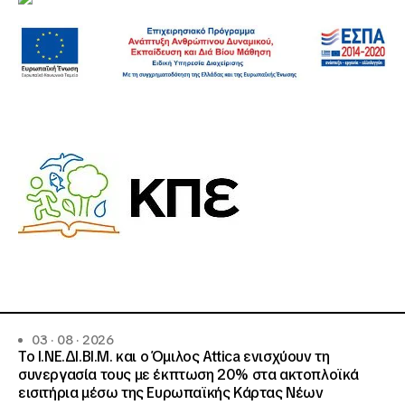
03 · 08 · 2026
Το Ι.ΝΕ.ΔΙ.ΒΙ.Μ. και o Όμιλος Attica ενισχύουν τη
συνεργασία τους με έκπτωση 20% στα ακτοπλοϊκά
εισιτήρια μέσω της Ευρωπαϊκής Κάρτας Νέων