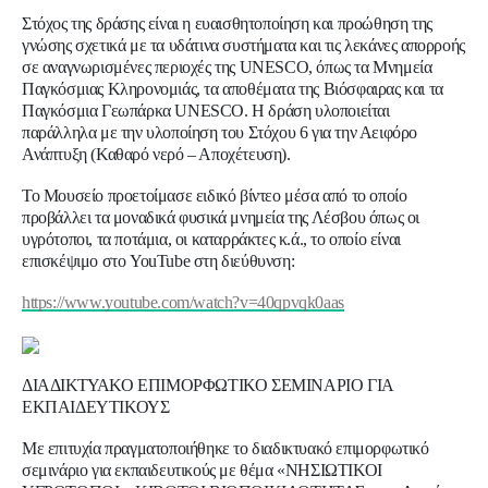
Στόχος της δράσης είναι η ευαισθητοποίηση και προώθηση της
γνώσης σχετικά με τα υδάτινα συστήματα και τις λεκάνες απορροής
σε αναγνωρισμένες περιοχές της
UNESCO
, όπως τα Μνημεία
Παγκόσμιας Κληρονομιάς, τα αποθέματα της Βιόσφαιρας και τα
Παγκόσμια Γεωπάρκα
UNESCO
. Η δράση υλοποιείται
παράλληλα με την υλοποίηση του Στόχου 6 για την Αειφόρο
Ανάπτυξη (Καθαρό νερό – Αποχέτευση).
Το Μουσείο προετοίμασε ειδικό βίντεο μέσα από το οποίο
προβάλλει τα μοναδικά φυσικά μνημεία της Λέσβου όπως οι
υγρότοποι, τα ποτάμια, οι καταρράκτες κ.ά.,
το οποίο είναι
επισκέψιμο στο
YouTube
στη διεύθυνση:
https://www.youtube.com/watch?v=40qpvqk0aas
ΔΙΑΔΙΚΤΥΑΚΟ ΕΠΙΜΟΡΦΩΤΙΚΟ ΣΕΜΙΝΑΡΙΟ ΓΙΑ
ΕΚΠΑΙΔΕΥΤΙΚΟΥΣ
Με επιτυχία πραγματοποιήθηκε το διαδικτυακό επιμορφωτικό
σεμινάριο για εκπαιδευτικούς με θέμα «ΝΗΣΙΩΤΙΚΟΙ